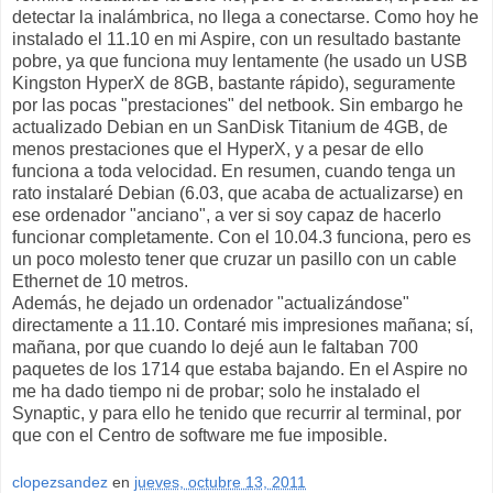
detectar la inalámbrica, no llega a conectarse. Como hoy he
instalado el 11.10 en mi Aspire, con un resultado bastante
pobre, ya que funciona muy lentamente (he usado un USB
Kingston HyperX de 8GB, bastante rápido), seguramente
por las pocas "prestaciones" del netbook. Sin embargo he
actualizado Debian en un SanDisk Titanium de 4GB, de
menos prestaciones que el HyperX, y a pesar de ello
funciona a toda velocidad. En resumen, cuando tenga un
rato instalaré Debian (6.03, que acaba de actualizarse) en
ese ordenador "anciano", a ver si soy capaz de hacerlo
funcionar completamente. Con el 10.04.3 funciona, pero es
un poco molesto tener que cruzar un pasillo con un cable
Ethernet de 10 metros.
Además, he dejado un ordenador "actualizándose"
directamente a 11.10. Contaré mis impresiones mañana; sí,
mañana, por que cuando lo dejé aun le faltaban 700
paquetes de los 1714 que estaba bajando. En el Aspire no
me ha dado tiempo ni de probar; solo he instalado el
Synaptic, y para ello he tenido que recurrir al terminal, por
que con el Centro de software me fue imposible.
clopezsandez
en
jueves, octubre 13, 2011