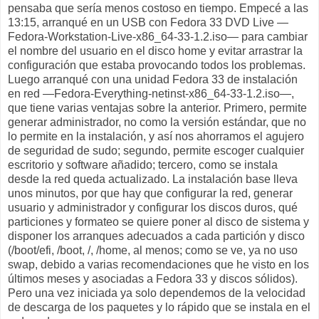
pensaba que sería menos costoso en tiempo. Empecé a las
13:15, arranqué en un USB con Fedora 33 DVD Live —
Fedora-Workstation-Live-x86_64-33-1.2.iso— para cambiar
el nombre del usuario en el disco home y evitar arrastrar la
configuración que estaba provocando todos los problemas.
Luego arranqué con una unidad Fedora 33 de instalación
en red —Fedora-Everything-netinst-x86_64-33-1.2.iso—,
que tiene varias ventajas sobre la anterior. Primero, permite
generar administrador, no como la versión estándar, que no
lo permite en la instalación, y así nos ahorramos el agujero
de seguridad de sudo; segundo, permite escoger cualquier
escritorio y software añadido; tercero, como se instala
desde la red queda actualizado. La instalación base lleva
unos minutos, por que hay que configurar la red, generar
usuario y administrador y configurar los discos duros, qué
particiones y formateo se quiere poner al disco de sistema y
disponer los arranques adecuados a cada partición y disco
(/boot/efi, /boot, /, /home, al menos; como se ve, ya no uso
swap, debido a varias recomendaciones que he visto en los
últimos meses y asociadas a Fedora 33 y discos sólidos).
Pero una vez iniciada ya solo dependemos de la velocidad
de descarga de los paquetes y lo rápido que se instala en el