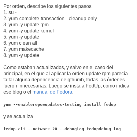
Por orden, describe los siguientes pasos
1. su -
2. yum-complete-transaction --cleanup-only
3. yum -y update rpm
4. yum -y update kernel
5. yum -y update
6. yum clean all
7. yum makecache
8. yum -y update
Como estaban actualizados, y salvo en el caso del
principal, en el que al aplicar la orden update rpm parecía
faltar alguna depencencia de gthumb, todas las órdenes
fueron innecesarias. Luego se instala FedUp, como indica
ese blog o el
manual de Fedora
,
yum --enablerepo=updates-testing install fedup
y se actualiza
fedup-cli --network 20 --debuglog fedupdebug.log