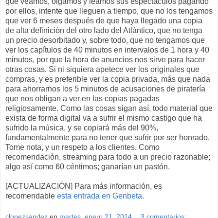
que veamos, oigamos y leamos sus espectáculos pagando
por ellos, intente que lleguen a tiempo, que no los tengamos
que ver 6 meses después de que haya llegado una copia
de alta definición del otro lado del Atlántico, que no tenga
un precio desorbitado y, sobre todo, que no tengamos que
ver los capítulos de 40 minutos en intervalos de 1 hora y 40
minutos, por que la hora de anuncios nos sirve para hacer
otras cosas. Si ni siquiera apetece ver los originales que
compras, y es preferible ver la copia privada, más que nada
para ahorrarnos los 5 minutos de acusaciones de piratería
que nos obligan a ver en las copias pagadas
religiosamente. Como las cosas sigan así, todo material que
exista de forma digital va a sufrir el mismo castigo que ha
sufrido la música, y se copiará más del 90%,
fundamentalmente para no tener que sufrir por ser honrado.
Tome nota, y un respeto a los clientes. Como
recomendación, streaming para todo a un precio razonable;
algo así como 60 céntimos; ganarían un pastón.
[ACTUALIZACIÓN] Para más información, es
recomendable
esta entrada en Genbeta
.
clopezsandez
en
martes, enero 21, 2014
3 comentarios: