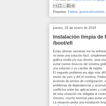
Etiquetas:
Fedora
,
gnome-documents
jueves, 25 de enero de 2018
Instalación limpia de 
/boot/efi
Estas últimas semanas me he enfrenta
no tiene una solución fácil; simplemen
gráfica nvidia y/o sus drivers; esta s
evitar cierres bruscos del sistema gr
una solución o yo cambie de tarjeta.
El segundo problema era algo más difíc
través de yum y dnf el sistema, Fedo
acúmulo de errores de configuración, 
problemas de dependencias y acúmulo d
conflictos entre las aplicaciones y cue
de esta situación me obligaba al contro
minutos, mucho terminal para evitar en 
La situación pedía una instalación lim