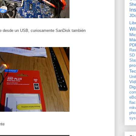
She
In
JD
Lib
Wi
Live desde un USB, curiosamente SanDisk también
Mic
Máq
PD
Ras
SD
Sla
pro
Tec
Uni
Ví
Dig
con
eBo
flac
mkv
pho
sys
nte