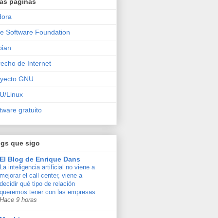
ras páginas
dora
e Software Foundation
bian
echo de Internet
oyecto GNU
U/Linux
tware gratuito
ogs que sigo
El Blog de Enrique Dans
La inteligencia artificial no viene a
mejorar el call center, viene a
decidir qué tipo de relación
queremos tener con las empresas
Hace 9 horas