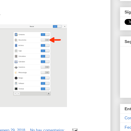
Síg
.
Se
En
Com
Fed
 enero 29, 2018
No hay comentarios: