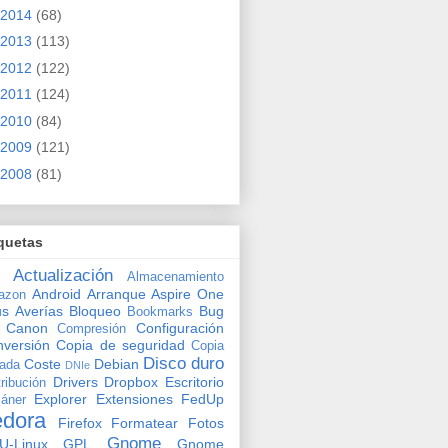
2014
(68)
2013
(113)
2012
(122)
2011
(124)
2010
(84)
2009
(121)
2008
(81)
quetas
Actualización
Almacenamiento
Android
Arranque
Aspire One
azon
us
Averías
Bloqueo
Bug
Bookmarks
Canon
Configuración
Compresión
versión
Copia de seguridad
Copia
Disco duro
Coste
Debian
vada
DNIe
Drivers
Dropbox
Escritorio
tribución
Explorer
Extensiones
FedUp
áner
edora
Firefox
Formatear
Fotos
Gnome
U-Linux
GPL
Gnome