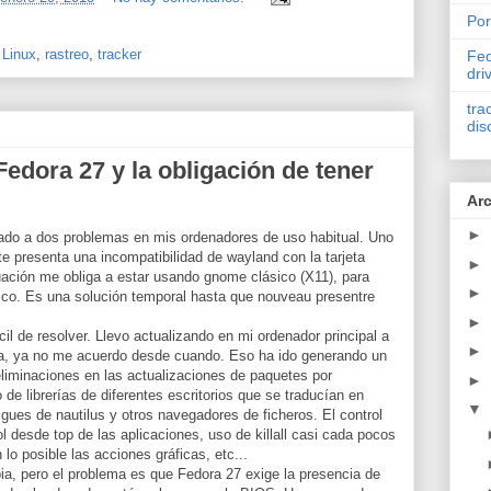
Por
,
Linux
,
rastreo
,
tracker
Fed
dri
tra
dis
Fedora 27 y la obligación de tener
Arc
►
do a dos problemas en mis ordenadores de uso habitual. Uno
te presenta una incompatibilidad de wayland con la tarjeta
►
ituación me obliga a estar usando gnome clásico (X11), para
►
áfico. Es una solución temporal hasta que nouveau presentre
►
il de resolver. Llevo actualizando en mi ordenador principal a
►
ra, ya no me acuerdo desde cuando. Eso ha ido generando un
eliminaciones en las actualizaciones de paquetes por
►
e librerías de diferentes escritorios que se traducían en
▼
lgues de nautilus y otros navegadores de ficheros. El control
l desde top de las aplicaciones, uso de killall casi cada pocos
lo posible las acciones gráficas, etc...
pia, pero el problema es que Fedora 27 exige la presencia de