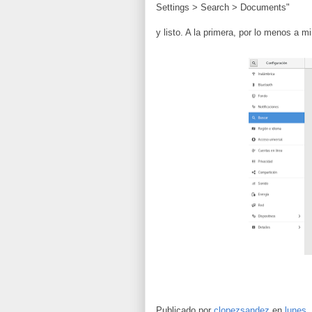
Settings > Search > Documents"
y listo. A la primera, por lo menos a mi
Publicado por
clopezsandez
en
lunes,