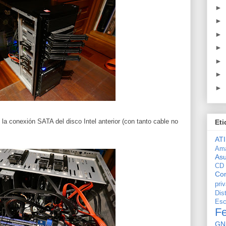
►
►
►
►
►
►
►
la conexión SATA del disco Intel anterior (con tanto cable no
Eti
ATI
Am
As
CD
Con
pri
Dis
Esc
F
GN