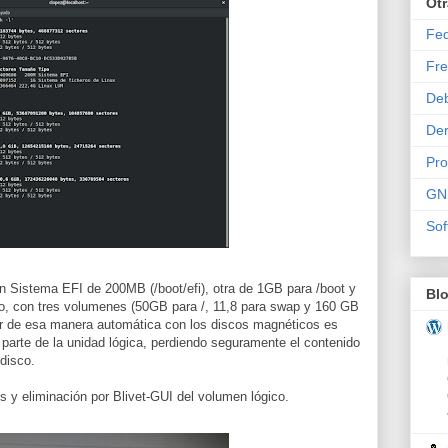
Ot
Fe
Fre
De
Der
Pr
GN
Sof
 Sistema EFI de 200MB (/boot/efi), otra de 1GB para /boot y
Bl
sco, con tres volumenes (50GB para /, 11,8 para swap y 160 GB
lar de esa manera automática con los discos magnéticos es
arte de la unidad lógica, perdiendo seguramente el contenido
 disco.
s y eliminación por Blivet-GUI del volumen lógico.