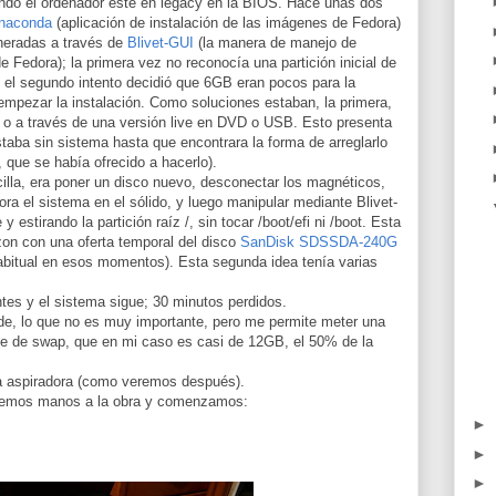
ndo el ordenador esté en legacy en la BIOS. Hace unas dos
naconda
(aplicación de instalación de las imágenes de Fedora)
neradas a través de
Blivet-GUI
(la manera de manejo de
de Fedora); la primera vez no reconocía una partición inicial de
 el segundo intento decidió que 6GB eran pocos para la
 empezar la instalación. Como soluciones estaban, la primera,
po o a través de una versión live en DVD o USB. Esto presenta
staba sin sistema hasta que encontrara la forma de arreglarlo
, que se había ofrecido a hacerlo).
lla, era poner un disco nuevo, desconectar los magnéticos,
ra el sistema en el sólido, y luego manipular mediante Blivet-
estirando la partición raíz /, sin tocar /boot/efi ni /boot. Esta
on con una oferta temporal del disco
SanDisk SDSSDA-240G
abitual en esos momentos). Esta segunda idea tenía varias
antes y el sistema sigue; 30 minutos perdidos.
de, lo que no es muy importante, pero me permite meter una
je de swap, que en mi caso es casi de 12GB, el 50% de la
la aspiradora (como veremos después).
nemos manos a la obra y comenzamos:
►
►
►