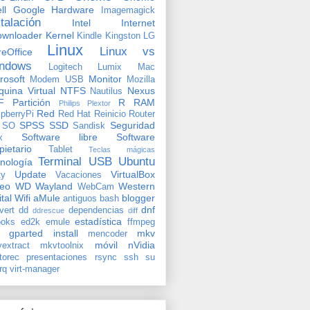
ll
Google
Hardware
Imagemagick
stalación
Intel
Internet
ownloader
Kernel
Kindle
Kingston
LG
Linux
Linux vs
reOffice
ndows
Logitech
Lumix
Mac
rosoft
Monitor
Modem USB
Mozilla
uina Virtual
NTFS
Nexus
Nautilus
F
Partición
R
RAM
Philips
Plextor
Red
pberryPi
Red Hat
Reinicio
Router
SPSS
SSD
Seguridad
SO
Sandisk
Software libre
Software
x
pietario
Tablet
Teclas mágicas
Terminal
USB
Ubuntu
nología
Update
VirtualBox
ty
Vacaciones
deo
WD
Wayland
Western
WebCam
ital
Wifi
aMule
blogger
antiguos
bash
dnf
vert
dd
dependencias
ddrescue
diff
estadística
oks
ed2k
emule
ffmpeg
gparted
install
mkv
mencoder
móvil
nVidia
extract
mkvtoolnix
torec
presentaciones
rsync
ssh
su
rq
virt-manager