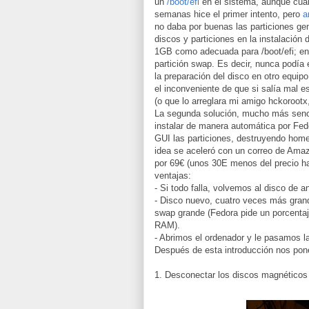
un
/boot/efi
en el sistema, aunque cua
semanas hice el primer intento, pero
a
no daba por buenas las particiones ge
discos y particiones en la instalación 
1GB como adecuada para /boot/efi; en
partición swap. Es decir, nunca podía
la preparación del disco en otro equi
el inconveniente de que si salía mal e
(o que lo arreglara mi amigo
hckorootx
La segunda solución, mucho más senci
instalar de manera automática por Fedo
GUI las particiones, destruyendo home y 
idea se aceleró con un correo de Amaz
por 69€ (unos 30E menos del precio h
ventajas:
- Si todo falla, volvemos al disco de 
- Disco nuevo, cuatro veces más gran
swap grande (Fedora pide un porcenta
RAM).
- Abrimos el ordenador y le pasamos 
Después de esta introducción nos po
1. Desconectar los discos magnéticos