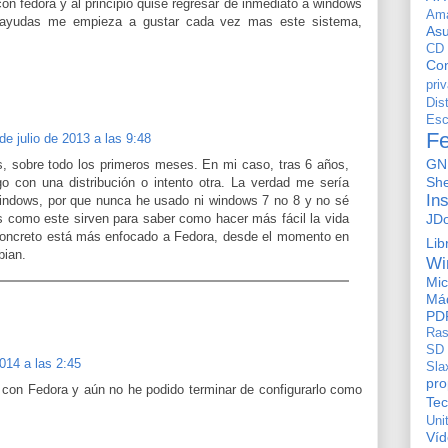
on fedora y al principio quise regresar de inmediato a windows
Am
e ayudas me empieza a gustar cada vez mas este sistema,
As
CD
Con
pri
Dis
Esc
F
de julio de 2013 a las 9:48
GN
, sobre todo los primeros meses. En mi caso, tras 6 años,
She
go con una distribución o intento otra. La verdad me sería
In
 windows, por que nunca he usado ni windows 7 no 8 y no sé
JD
gs como este sirven para saber como hacer más fácil la vida
concreto está más enfocado a Fedora, desde el momento en
Lib
bian.
Wi
Mic
Máq
PD
Ras
SD
014 a las 2:45
Sla
pro
s con Fedora y aún no he podido terminar de configurarlo como
Tec
Uni
Ví