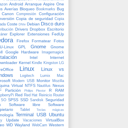
Android
Arranque
Aspire One
azon
us
Averías
Bloqueo
Bug
Bookmarks
Canon
Configuración
Compresión
versión
Copia de seguridad
Copia
Disco duro
Coste
Debian
vada
DNIe
Drivers
Dropbox
Escritorio
tribución
Explorer
Extensiones
FedUp
áner
edora
Firefox
Formatear
Fotos
Gnome
U-Linux
GPL
Gnome
ll
Google
Hardware
Imagemagick
stalación
Intel
Internet
ownloader
Kernel
Kindle
Kingston
LG
Linux
Linux vs
reOffice
ndows
Logitech
Lumix
Mac
rosoft
Monitor
Modem USB
Mozilla
uina Virtual
NTFS
Nexus
Nautilus
F
Partición
R
RAM
Philips
Plextor
Red
pberryPi
Red Hat
Reinicio
Router
SPSS
SSD
Seguridad
SO
Sandisk
Software libre
Software
x
pietario
Tablet
Teclas mágicas
Terminal
USB
Ubuntu
nología
Update
VirtualBox
ty
Vacaciones
deo
WD
Wayland
Western
WebCam