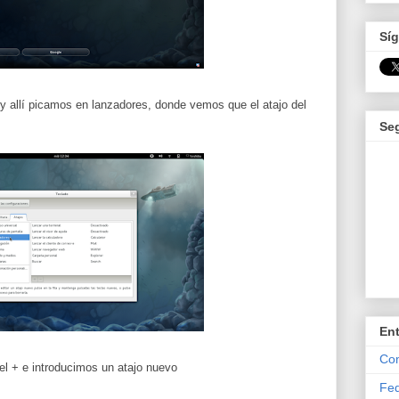
Síg
 y allí picamos en lanzadores, donde vemos que el atajo del
Se
En
Com
l + e introducimos un atajo nuevo
Fed