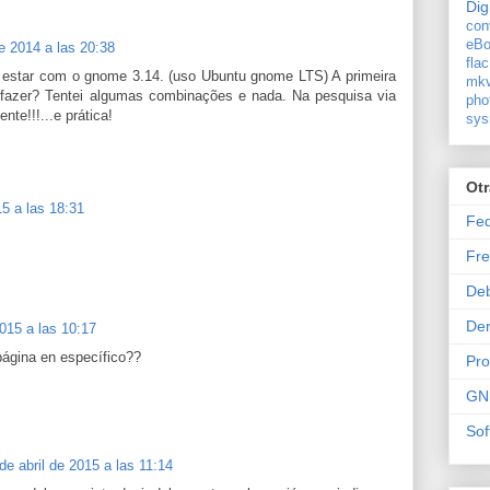
Dig
con
eBo
e 2014 a las 20:38
flac
or estar com o gnome 3.14. (uso Ubuntu gnome LTS) A primeira
mkv
o fazer? Tentei algumas combinações e nada. Na pesquisa via
pho
nte!!!...e prática!
sys
Ot
5 a las 18:31
Fe
Fre
De
Der
2015 a las 10:17
ágina en específico??
Pr
GN
Sof
de abril de 2015 a las 11:14