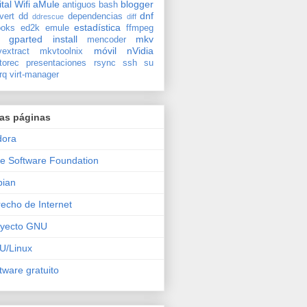
ital
Wifi
aMule
blogger
antiguos
bash
dnf
vert
dd
dependencias
ddrescue
diff
estadística
oks
ed2k
emule
ffmpeg
gparted
install
mkv
mencoder
móvil
nVidia
extract
mkvtoolnix
torec
presentaciones
rsync
ssh
su
rq
virt-manager
ras páginas
dora
e Software Foundation
bian
echo de Internet
oyecto GNU
U/Linux
tware gratuito