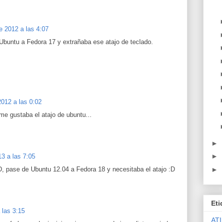
e 2012 a las 4:07
buntu a Fedora 17 y extrañaba ese atajo de teclado.
2012 a las 0:02
 me gustaba el atajo de ubuntu...
►
►
3 a las 7:05
D, pase de Ubuntu 12.04 a Fedora 18 y necesitaba el atajo :D
►
Eti
 las 3:15
ATI