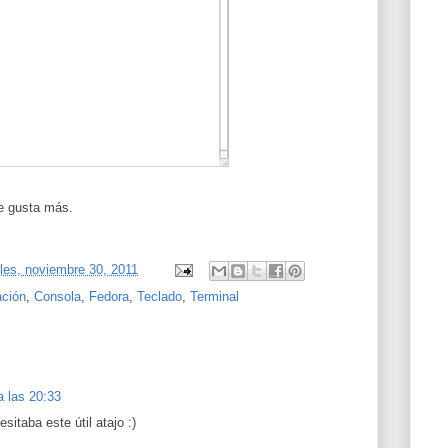
me gusta más.
les, noviembre 30, 2011
ación
,
Consola
,
Fedora
,
Teclado
,
Terminal
a las 20:33
sitaba este útil atajo :)