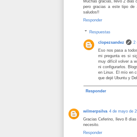
Muchas gracias, llevo 2 dias c
pero gracias a este tipo d
saludos!!
Responder
Respuestas
clopezsandez
2 
Eso nos pasa a todos
mi pregunta es si si
muy difícil volver a
ni configurarlos. Blo
en Linux. El mío en 
que dejé Ubuntu y De
Responder
wilmerpsilva
4 de mayo de 2
Gracias Ceferino, llevo 8 día
necesito.
Responder