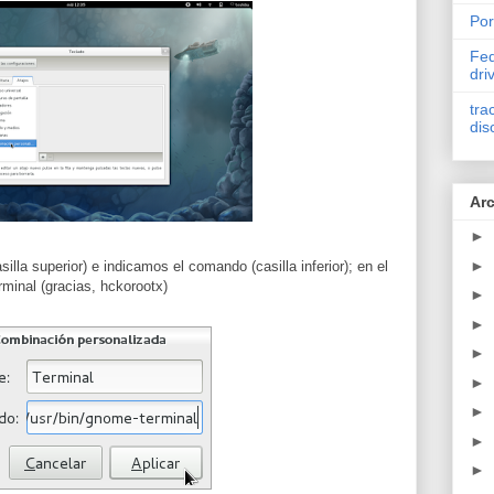
Por
Fed
dri
tra
dis
Arc
►
►
lla superior) e indicamos el comando (casilla inferior); en el
rminal (gracias, hckorootx)
►
►
►
►
►
►
►