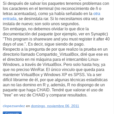
Si después de salvar los paquetes tenemos problemas con
los caracteres en el terminal (no reconocimiento de ñ o
letras acentuadas), como ya había señalado en la
otra
entrada
, se desinstala rar. Si lo necesitamos otra vez, se
instala de nuevo; son solo unos segundos.
Sin embargo, no debemos olvidar lo que dice la
documentación del paquete (por ejemplo, ver en Synaptic)
"This program is shareware and you must register it after 40
days of use.". Es decir, sigue siendo de pago.
Respecto a la pregunta de por que realizo la prueba en un
directorio llamado Compartido_VirtualBox, diré que ese es
el directorio en mi máquina para el intercambio Linux-
Windows, a través de VirtualBox. Pero solo hasta hoy, ya
que no preciso WinRar. El único vinculo que queda para
mantener VirtualBox y Windows XP es SPSS. Va a ser
difícil librarme de él, por que algunas técnicas estadísticas
aun no las domino en R y, además, R no dispongo de un
paquete que haga CHAID. Tendré que valorar el uso de
"tree" en vez de CHAID y comparar resultados.
clopezsandez
en
domingo, noviembre 06, 2011