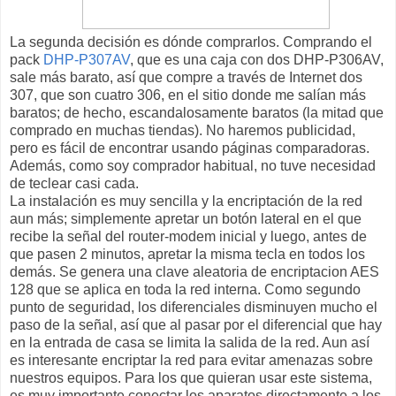
La segunda decisión es dónde comprarlos. Comprando el
pack
DHP-P307AV
, que es una caja con dos DHP-P306AV,
sale más barato, así que compre a través de Internet dos
307, que son cuatro 306, en el sitio donde me salían más
baratos; de hecho, escandalosamente baratos (la mitad que
comprado en muchas tiendas). No haremos publicidad,
pero es fácil de encontrar usando páginas comparadoras.
Además, como soy comprador habitual, no tuve necesidad
de teclear casi cada.
La instalación es muy sencilla y la encriptación de la red
aun más; simplemente apretar un botón lateral en el que
recibe la señal del router-modem inicial y luego, antes de
que pasen 2 minutos, apretar la misma tecla en todos los
demás. Se genera una clave aleatoria de encriptacion AES
128 que se aplica en toda la red interna. Como segundo
punto de seguridad, los diferenciales disminuyen mucho el
paso de la señal, así que al pasar por el diferencial que hay
en la entrada de casa se limita la salida de la red. Aun así
es interesante encriptar la red para evitar amenazas sobre
nuestros equipos. Para los que quieran usar este sistema,
es muy importante conectar los aparatos directamente a los