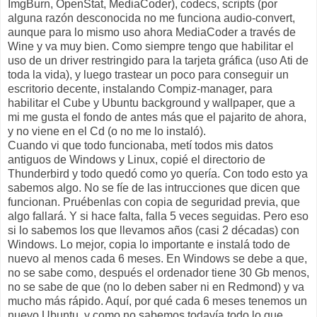
ImgBurn, OpenStat, MediaCoder), codecs, scripts (por
alguna razón desconocida no me funciona audio-convert,
aunque para lo mismo uso ahora MediaCoder a través de
Wine y va muy bien. Como siempre tengo que habilitar el
uso de un driver restringido para la tarjeta gráfica (uso Ati de
toda la vida), y luego trastear un poco para conseguir un
escritorio decente, instalando Compiz-manager, para
habilitar el Cube y Ubuntu background y wallpaper, que a
mi me gusta el fondo de antes más que el pajarito de ahora,
y no viene en el Cd (o no me lo instaló).
Cuando vi que todo funcionaba, metí todos mis datos
antiguos de Windows y Linux, copié el directorio de
Thunderbird y todo quedó como yo quería. Con todo esto ya
sabemos algo. No se fíe de las intrucciones que dicen que
funcionan. Pruébenlas con copia de seguridad previa, que
algo fallará. Y si hace falta, falla 5 veces seguidas. Pero eso
si lo sabemos los que llevamos años (casi 2 décadas) con
Windows. Lo mejor, copia lo importante e instalá todo de
nuevo al menos cada 6 meses. En Windows se debe a que,
no se sabe como, después el ordenador tiene 30 Gb menos,
no se sabe de que (no lo deben saber ni en Redmond) y va
mucho más rápido. Aquí, por qué cada 6 meses tenemos un
nuevo Ubuntu, y como no sabemos todavía todo lo que