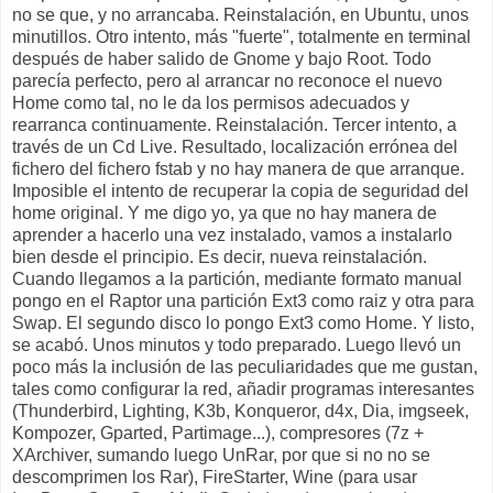
no se que, y no arrancaba. Reinstalación, en Ubuntu, unos
minutillos. Otro intento, más "fuerte", totalmente en terminal
después de haber salido de Gnome y bajo Root. Todo
parecía perfecto, pero al arrancar no reconoce el nuevo
Home como tal, no le da los permisos adecuados y
rearranca continuamente. Reinstalación. Tercer intento, a
través de un Cd Live. Resultado, localización errónea del
fichero del fichero fstab y no hay manera de que arranque.
Imposible el intento de recuperar la copia de seguridad del
home original. Y me digo yo, ya que no hay manera de
aprender a hacerlo una vez instalado, vamos a instalarlo
bien desde el principio. Es decir, nueva reinstalación.
Cuando llegamos a la partición, mediante formato manual
pongo en el Raptor una partición Ext3 como raiz y otra para
Swap. El segundo disco lo pongo Ext3 como Home. Y listo,
se acabó. Unos minutos y todo preparado. Luego llevó un
poco más la inclusión de las peculiaridades que me gustan,
tales como configurar la red, añadir programas interesantes
(Thunderbird, Lighting, K3b, Konqueror, d4x, Dia, imgseek,
Kompozer, Gparted, Partimage...), compresores (7z +
XArchiver, sumando luego UnRar, por que si no no se
descomprimen los Rar), FireStarter, Wine (para usar