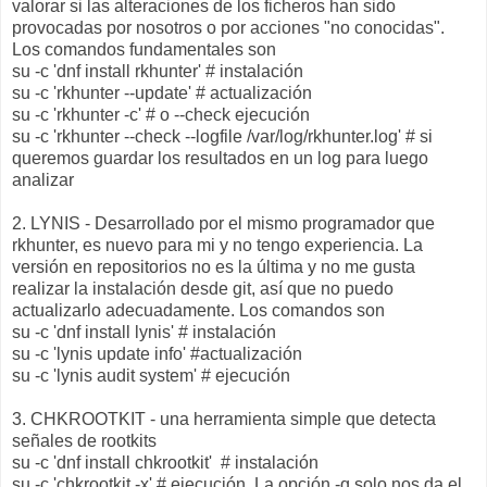
valorar si las alteraciones de los ficheros han sido
provocadas por nosotros o por acciones "no conocidas".
Los comandos fundamentales son
su -c 'dnf install rkhunter' # instalación
su -c 'rkhunter --update' # actualización
su -c 'rkhunter -c' # o --check ejecución
su -c 'rkhunter --check --logfile /var/log/rkhunter.log' # si
queremos guardar los resultados en un log para luego
analizar
2. LYNIS - Desarrollado por el mismo programador que
rkhunter, es nuevo para mi y no tengo experiencia. La
versión en repositorios no es la última y no me gusta
realizar la instalación desde git, así que no puedo
actualizarlo adecuadamente. Los comandos son
su -c 'dnf install lynis' # instalación
su -c 'lynis update info' #actualización
su -c 'lynis audit system' # ejecución
3. CHKROOTKIT - una herramienta simple que detecta
señales de rootkits
su -c 'dnf install chkrootkit' # instalación
su -c 'chkrootkit -x' # ejecución. La opción -q solo nos da el