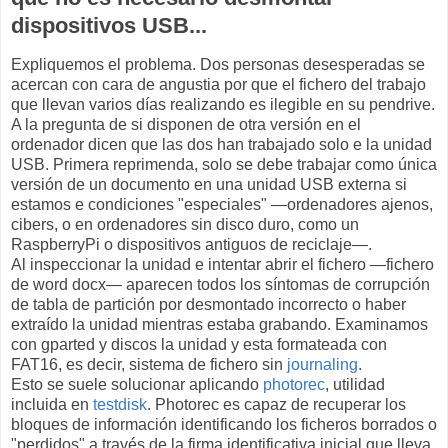
dispositivos USB...
Expliquemos el problema. Dos personas desesperadas se
acercan con cara de angustia por que el fichero del trabajo
que llevan varios días realizando es ilegible en su pendrive.
A la pregunta de si disponen de otra versión en el
ordenador dicen que las dos han trabajado solo e la unidad
USB. Primera reprimenda, solo se debe trabajar como única
versión de un documento en una unidad USB externa si
estamos e condiciones "especiales" —ordenadores ajenos,
cibers, o en ordenadores sin disco duro, como un
RaspberryPi o dispositivos antiguos de reciclaje—.
Al inspeccionar la unidad e intentar abrir el fichero —fichero
de word docx— aparecen todos los síntomas de corrupción
de tabla de partición por desmontado incorrecto o haber
extraído la unidad mientras estaba grabando. Examinamos
con gparted y discos la unidad y esta formateada con
FAT16, es decir, sistema de fichero sin
journaling
.
Esto se suele solucionar aplicando
photorec
, utilidad
incluida en
testdisk
. Photorec es capaz de recuperar los
bloques de información identificando los ficheros borrados o
"perdidos" a través de la firma identificativa inicial que lleva