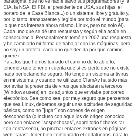
paradigma, que no ve nadie salvo sus programadores (y la
CIA, la NSA, El FBI, el presidente de USA, sus hijas, el
portero de la Casa Blanca...) o un sistema libre y gratuito y,
por lo tanto, transparente y legible por todo el mundo (para
lo que nos interesa ahora mismo, Linux, pero no solo él).
Cada uno que se dé una respuesta y según ella actúe en
consecuencia. Personalmente tomé en 2007 una respuesta
y he cambiado mi forma de trabajar con las máquinas, pero
no soy un profeta; cada uno que decida por que camino
quiere ir.
Para los que hemos tomado el camino de lo abierto,
tenemos que tener en cuenta que sí es cierto que no existe
nada perfectamente seguro. No tengo un sistema antivirus
en mi sistema, y cuando he utilizado ClamAv ha sido más
por evitar la presencia de virus que afectaran a terceros
(Windows users) en los adjuntos que enviaba por correo
electrónico. Sea como sea, por muy seguro que pensemos
que sea Linux, debemos seguir unas actitudes de seguridad
básicas, como no "jugar" con correos de origen
desconocida (o incluso con aquellos de origen conocido
pero con enlaces "sospechosos", sobre todo ficheros rar
con contraseña), no pinchar enlaces extraños en páginas
web "raras", tener bien configurado el cortafuegos, para lo