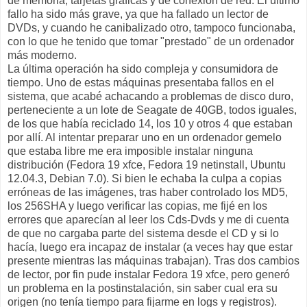
de memoria, tarjetas gráficas y de conexión de red. El último
fallo ha sido más grave, ya que ha fallado un lector de
DVDs, y cuando he canibalizado otro, tampoco funcionaba,
con lo que he tenido que tomar "prestado" de un ordenador
más moderno.
La última operación ha sido compleja y consumidora de
tiempo. Uno de estas máquinas presentaba fallos en el
sistema, que acabé achacando a problemas de disco duro,
perteneciente a un lote de Seagate de 40GB, todos iguales,
de los que había reciclado 14, los 10 y otros 4 que estaban
por allí. Al intentar preparar uno en un ordenador gemelo
que estaba libre me era imposible instalar ninguna
distribución (Fedora 19 xfce, Fedora 19 netinstall, Ubuntu
12.04.3, Debian 7.0). Si bien le echaba la culpa a copias
erróneas de las imágenes, tras haber controlado los MD5,
los 256SHA y luego verificar las copias, me fijé en los
errores que aparecían al leer los Cds-Dvds y me di cuenta
de que no cargaba parte del sistema desde el CD y si lo
hacía, luego era incapaz de instalar (a veces hay que estar
presente mientras las máquinas trabajan). Tras dos cambios
de lector, por fin pude instalar Fedora 19 xfce, pero generó
un problema en la postinstalación, sin saber cual era su
origen (no tenía tiempo para fijarme en logs y registros).