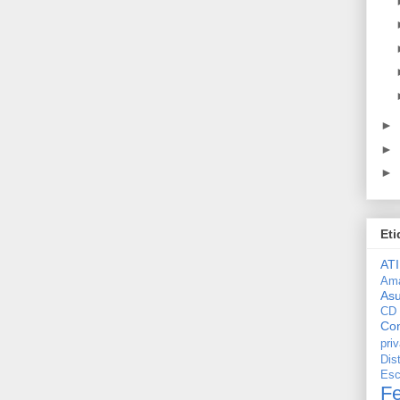
►
►
►
Eti
ATI
Am
As
CD
Con
pri
Dis
Esc
F