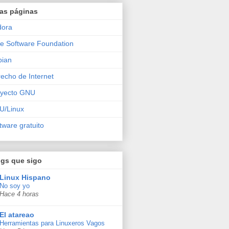
ras páginas
dora
e Software Foundation
bian
echo de Internet
oyecto GNU
U/Linux
tware gratuito
ogs que sigo
Linux Hispano
No soy yo
Hace 4 horas
El atareao
Herramientas para Linuxeros Vagos