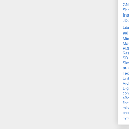
GN
She
In
JD
Lib
Wi
Mic
Máq
PD
Ras
SD
Sla
pro
Tec
Uni
Ví
Dig
con
eBo
flac
mkv
pho
sys