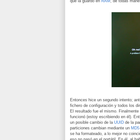
que la guardó en
RAM
; de todas mane
Entonces hice un segundo intento; ante
fichero de configuración y todos los di
El resultado fue el mismo. Finalmente
funcionó (estoy escribiendo en él). En
un posible cambio de la
UUID
de la pa
particiones cambian mediante un
MD5
se ha formateado, a lo mejor no coinci
eso no pasó en el portátil. En él, al 