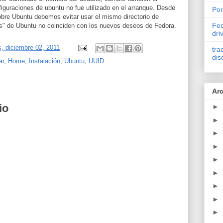
nfiguraciones de ubuntu no fue utilizado en el arranque. Desde
Por
sobre Ubuntu debemos evitar usar el mismo directorio de
Fed
as" de Ubuntu no coinciden con los nuevos deseos de Fedora.
dri
s, diciembre 02, 2011
tra
dis
ar
,
Home
,
Instalación
,
Ubuntu
,
UUID
Arc
io
►
►
►
►
►
►
►
►
►