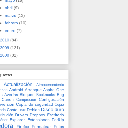
►
mayo
(18)
►
abril
(9)
►
marzo
(13)
►
febrero
(10)
►
enero
(7)
2010
(84)
2009
(121)
2008
(81)
quetas
Actualización
Almacenamiento
Android
Arranque
Aspire One
azon
us
Averías
Bloqueo
Bug
Bookmarks
Canon
Configuración
Compresión
versión
Copia de seguridad
Copia
Disco duro
Coste
Debian
vada
DNIe
Drivers
Dropbox
Escritorio
tribución
Explorer
Extensiones
FedUp
áner
edora
Firefox
Formatear
Fotos