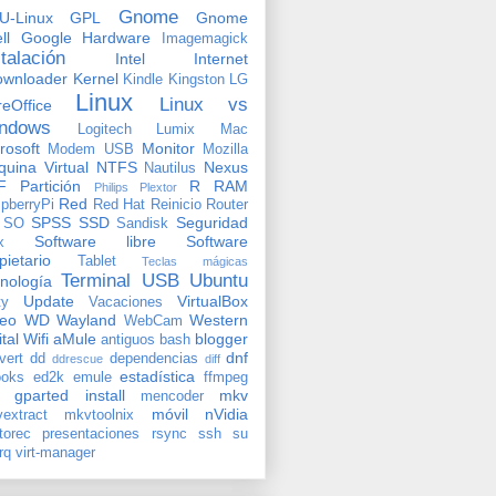
Gnome
U-Linux
GPL
Gnome
ll
Google
Hardware
Imagemagick
stalación
Intel
Internet
ownloader
Kernel
Kindle
Kingston
LG
Linux
Linux vs
reOffice
ndows
Logitech
Lumix
Mac
rosoft
Monitor
Modem USB
Mozilla
uina Virtual
NTFS
Nexus
Nautilus
F
Partición
R
RAM
Philips
Plextor
Red
pberryPi
Red Hat
Reinicio
Router
SPSS
SSD
Seguridad
SO
Sandisk
Software libre
Software
x
pietario
Tablet
Teclas mágicas
Terminal
USB
Ubuntu
nología
Update
VirtualBox
ty
Vacaciones
deo
WD
Wayland
Western
WebCam
ital
Wifi
aMule
blogger
antiguos
bash
dnf
vert
dd
dependencias
ddrescue
diff
estadística
oks
ed2k
emule
ffmpeg
gparted
install
mkv
mencoder
móvil
nVidia
extract
mkvtoolnix
torec
presentaciones
rsync
ssh
su
rq
virt-manager