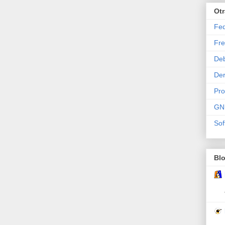
Ot
Fe
Fre
De
Der
Pr
GN
Sof
Bl