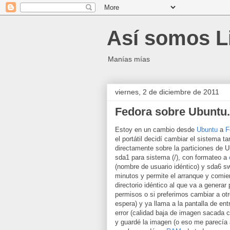
Así somos L
Manías mías
viernes, 2 de diciembre de 2011
Fedora sobre Ubuntu.
Estoy en un cambio desde
Ubuntu
a
F
el portátil decidí cambiar el sistema t
directamente sobre la particiones de Ub
sda1 para sistema (/), con formateo a
(nombre de usuario idéntico) y sda6 sw
minutos y permite el arranque y comie
directorio idéntico al que va a genera
permisos o si preferimos cambiar a ot
espera) y ya llama a la pantalla de ent
error (calidad baja de imagen sacada 
y guardé la imagen (o eso me parecía 