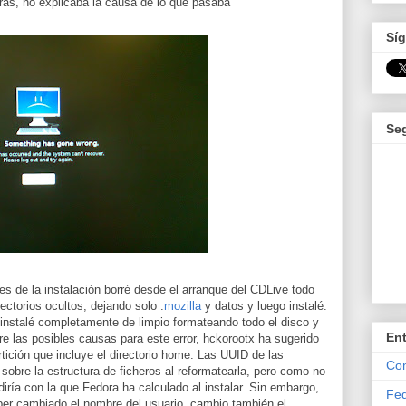
ras, no explicaba la causa de lo que pasaba
Síg
Se
s de la instalación borré desde el arranque del CDLive todo
rectorios ocultos, dejando solo .
mozilla
y datos y luego instalé.
 instalé completamente de limpio formateando todo el disco y
En
tre las posibles causas para este error, hckorootx ha sugerido
rtición que incluye el directorio home. Las UUID de las
Com
sobre la estructura de ficheros al reformatearla, pero como no
diría con la que Fedora ha calculado al instalar. Sin embargo,
Fed
haber cambiado el nombre del usuario, cambio también el