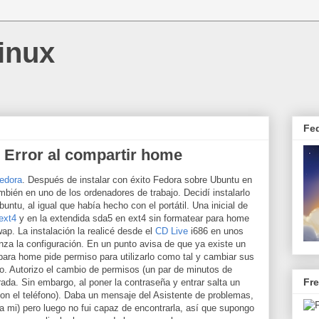
inux
Fe
 Error al compartir home
edora
. Después de instalar con éxito Fedora sobre Ubuntu en
ambién en uno de los ordenadores de trabajo. Decidí instalarlo
untu, al igual que había hecho con el portátil. Una inicial de
ext4
y en la extendida sda5 en ext4 sin formatear para home
ap. La instalación la realicé desde el
CD Live
i686 en unos
nza la configuración. En un punto avisa de que ya existe un
r para home pide permiso para utilizarlo como tal y cambiar sus
ro. Autorizo el cambio de permisos (un par de minutos de
Fr
rada. Sin embargo, al poner la contraseña y entrar salta un
con el teléfono). Daba un mensaje del Asistente de problemas,
a mi) pero luego no fui capaz de encontrarla, así que supongo