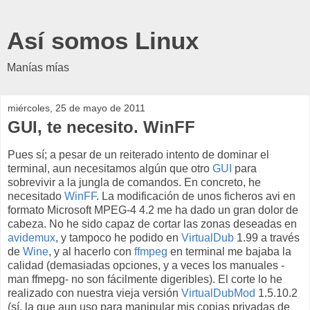
Así somos Linux
Manías mías
miércoles, 25 de mayo de 2011
GUI, te necesito. WinFF
Pues sí; a pesar de un reiterado intento de dominar el
terminal, aun necesitamos algún que otro
GUI
para
sobrevivir a la jungla de comandos. En concreto, he
necesitado
WinFF
. La modificación de unos ficheros avi en
formato Microsoft MPEG-4 4.2 me ha dado un gran dolor de
cabeza. No he sido capaz de cortar las zonas deseadas en
avidemux
, y tampoco he podido en
VirtualDub
1.99 a través
de
Wine
, y al hacerlo con
ffmpeg
en terminal me bajaba la
calidad (demasiadas opciones, y a veces los manuales -
man ffmepg- no son fácilmente digeribles). El corte lo he
realizado con nuestra vieja versión
VirtualDubMod
1.5.10.2
(sí, la que aun uso para manipular mis copias privadas de