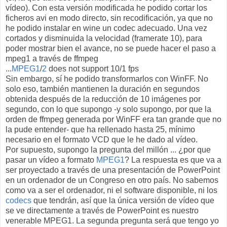
vídeo). Con esta versión modificada he podido cortar los
ficheros avi en modo directo, sin recodificación, ya que no
he podido instalar en wine un codec adecuado. Una vez
cortados y disminuida la velocidad (framerate 10), para
poder mostrar bien el avance, no se puede hacer el paso a
mpeg1 a través de ffmpeg
...
MPEG1
/
2
does not support 10/1 fps
Sin embargo, sí he podido transformarlos con WinFF. No
solo eso, también mantienen la duración en segundos
obtenida después de la reducción de 10 imágenes por
segundo, con lo que supongo -y solo supongo, por que la
orden de ffmpeg generada por WinFF era tan grande que no
la pude entender- que ha rellenado hasta 25, mínimo
necesario en el formato VCD que le he dado al vídeo.
Por supuesto, supongo la pregunta del millón ... ¿por que
pasar un vídeo a formato
MPEG1
? La respuesta es que va a
ser proyectado a través de una presentación de PowerPoint
en un ordenador de un Congreso en otro país. No sabemos
como va a ser el ordenador, ni el software disponible, ni los
codecs
que tendrán, así que la única versión de vídeo que
se ve directamente a través de PowerPoint es nuestro
venerable MPEG1. La segunda pregunta será que tengo yo