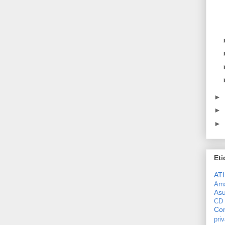
►
►
►
Eti
ATI
Am
As
CD
Con
pri