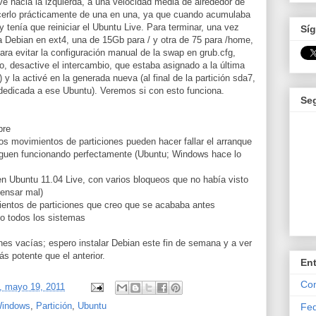
e hacia la izquierda, a una velocidad media de alrededor de
cerlo prácticamente de una en una, ya que cuando acumulaba
 tenía que reiniciar el Ubuntu Live. Para terminar, una vez
Síg
 Debian en ext4, una de 15Gb para / y otra de 75 para /home,
ra evitar la configuración manual de la swap en grub.cfg,
o, desactive el intercambio, que estaba asignado a la última
o) y la activé en la generada nueva (al final de la partición sda7,
a dedicada a ese Ubuntu). Veremos si con esto funciona.
Se
pre
los movimientos de particiones pueden hacer fallar el arranque
guen funcionando perfectamente (Ubuntu; Windows hace lo
n Ubuntu 11.04 Live, con varios bloqueos que no había visto
pensar mal)
ientos de particiones que creo que se acababa antes
pio todos los sistemas
nes vacías; espero instalar Debian este fin de semana y a ver
s potente que el anterior.
En
Com
, mayo 19, 2011
Windows
,
Partición
,
Ubuntu
Fed