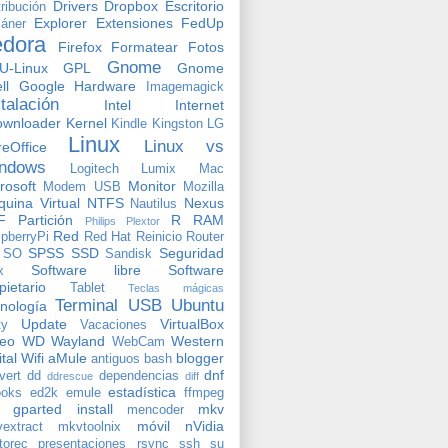
Drivers
Dropbox
Escritorio
tribución
Explorer
Extensiones
FedUp
áner
edora
Firefox
Formatear
Fotos
Gnome
U-Linux
GPL
Gnome
ll
Google
Hardware
Imagemagick
stalación
Intel
Internet
ownloader
Kernel
Kindle
Kingston
LG
Linux
Linux vs
reOffice
ndows
Logitech
Lumix
Mac
rosoft
Monitor
Modem USB
Mozilla
uina Virtual
NTFS
Nexus
Nautilus
F
Partición
R
RAM
Philips
Plextor
Red
pberryPi
Red Hat
Reinicio
Router
SPSS
SSD
Seguridad
SO
Sandisk
Software libre
Software
x
pietario
Tablet
Teclas mágicas
Terminal
USB
Ubuntu
nología
Update
VirtualBox
ty
Vacaciones
deo
WD
Wayland
Western
WebCam
ital
Wifi
aMule
blogger
antiguos
bash
dnf
vert
dd
dependencias
ddrescue
diff
estadística
oks
ed2k
emule
ffmpeg
gparted
install
mkv
mencoder
móvil
nVidia
extract
mkvtoolnix
torec
presentaciones
rsync
ssh
su