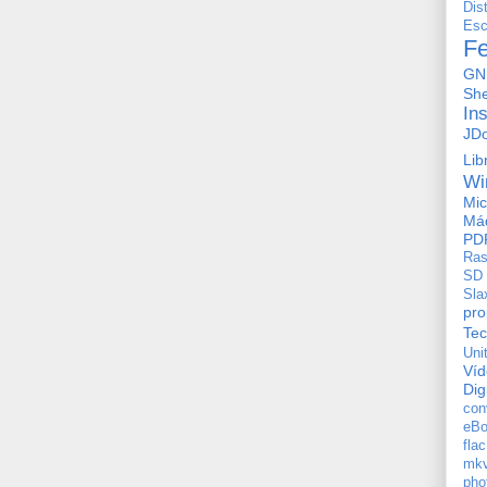
Dis
Esc
F
GN
She
In
JD
Lib
Wi
Mic
Máq
PD
Ras
SD
Sla
pro
Tec
Uni
Ví
Dig
con
eBo
flac
mkv
pho