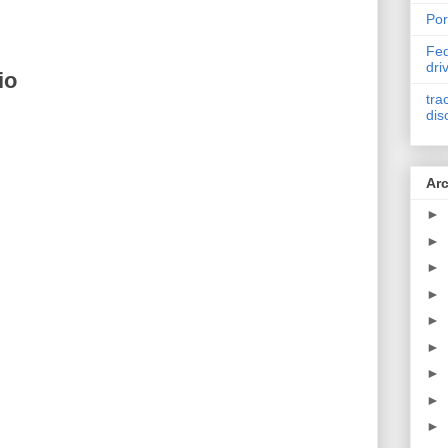
Por
Fed
dri
io
tra
dis
Arc
►
►
►
►
►
►
►
►
►