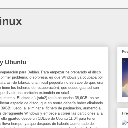
inux
Fe
y Ubuntu
reparación para Debian. Para empezar he preparado el disco
l primer problema, o sorpresa, es que Windows ya ocupaba por
raía así de fábrica; una inicial pequeña no se sabe de que, una
 tiene los ficheros de recuperación), que desde gparted son
ue dividir una partición extendida en sda4.
i mismo. El disco c:\ (sda2) tenía ocupados 38,6GB, no se
liberar espacio de disco, que en teoría debería haber eliminado
9GB; luego, al eliminar el fichero de paginación, aumentó a
Fr
és defragmenté Windows y empecé a correr las particiones a la
a ello gparted desde un CDLive de Ubuntu 11.04 para tener
e lleva tiempo, ya que después de haberle aumentado de