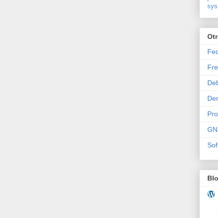
sys
Ot
Fe
Fre
De
Der
Pr
GN
Sof
Bl