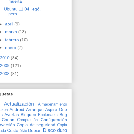
muerta
Ubuntu 11.04 llegó,
pero...
►
abril
(9)
►
marzo
(13)
►
febrero
(10)
►
enero
(7)
2010
(84)
2009
(121)
2008
(81)
quetas
Actualización
Almacenamiento
Android
Arranque
Aspire One
azon
us
Averías
Bloqueo
Bug
Bookmarks
Canon
Configuración
Compresión
versión
Copia de seguridad
Copia
Disco duro
Coste
Debian
vada
DNIe