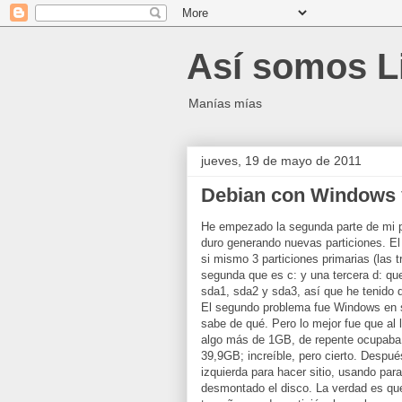
Así somos L
Manías mías
jueves, 19 de mayo de 2011
Debian con Windows 
He empezado la segunda parte de mi p
duro generando nuevas particiones. E
si mismo 3 particiones primarias (las t
segunda que es c: y una tercera d: que
sda1, sda2 y sda3, así que he tenido q
El segundo problema fue Windows en s
sabe de qué. Pero lo mejor fue que al 
algo más de 1GB, de repente ocupaba 3
39,9GB; increíble, pero cierto. Despu
izquierda para hacer sitio, usando par
desmontado el disco. La verdad es qu