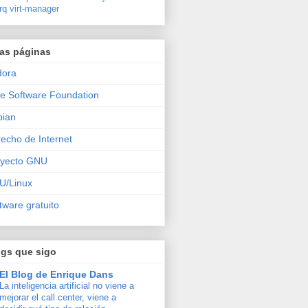
rq
virt-manager
ras páginas
dora
e Software Foundation
bian
echo de Internet
oyecto GNU
U/Linux
tware gratuito
ogs que sigo
El Blog de Enrique Dans
La inteligencia artificial no viene a
mejorar el call center, viene a