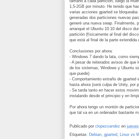
tamaño a cada partición, luego la muev
1,5-2GB por minuto. He tenido que ha
varias acciones gparted se bloqueaba y
generadas dos particiones nuevas para
generé una nueva swap. Finalmente, pa
arranqué el Ubuntu 10.10 del disco dur
partición (físicamente al final del disc
que está al final de la parte extendid
Conclusiones por ahora:
- Windows 7 dando la lata, como siem
- A pesar de reiterados avisos de que 
de los sistemas, Windows y Ubuntu si
que puede)
- Comportamiento extraño de gparted e
hasta ahora (será culpa de Unity, por 
- Se tarda tanto en hacer estos movim
instalando desde el principio y en lim
Por ahora tengo un montón de particio
que tal va en un ordenador bastante má
Publicado por
clopezsandez
en
jueves
Etiquetas:
Debian
,
gparted
,
Linux vs 