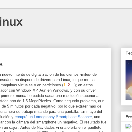
inux
Fe
s
n nuevo intento de digitalización de los cientos -miles- de
escáner no dispone de drivers para Linux, lo que me ha
máquinas virtuales o en particiones (
1
,
2
...); en estos
nador con Windowx XP. Aun en Windows, y con su driver
l primero, nunca he podido sacar una resolución superior a
raídas son de 1,5 MegaPixeles. Como segundo problema, aun
de 5 minutos por cada negativo, por lo que extraer más de
una hora de trabajo mirando para una pantalla. En mayo del
Fr
olución y
compré un Lomography Smartphone Scanner
, una
izar con la cámara del smartphone un negativo. El resultado fue
 en un cajón. Antes de Navidades vi una oferta en el panfleto