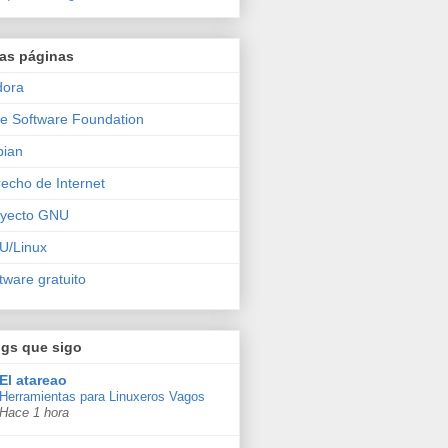
ras páginas
dora
e Software Foundation
bian
echo de Internet
oyecto GNU
U/Linux
tware gratuito
ogs que sigo
El atareao
Herramientas para Linuxeros Vagos
Hace 1 hora