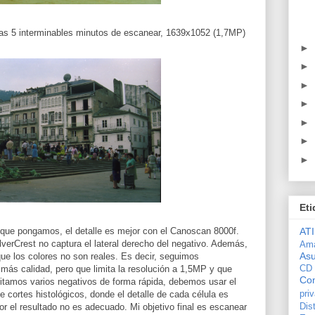
ras 5 interminables minutos de escanear, 1639x1052 (1,7MP)
►
►
►
►
►
►
►
Eti
ue pongamos, el detalle es mejor con el Canoscan 8000f.
ATI
lverCrest no captura el lateral derecho del negativo. Además,
Am
As
que los colores no son reales. Es decir, seguimos
ás calidad, pero que limita la resolución a 1,5MP y que
CD
Con
sitamos varios negativos de forma rápida, debemos usar el
e cortes histológicos, donde el detalle de cada célula es
pri
jor el resultado no es adecuado. Mi objetivo final es escanear
Dis