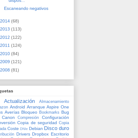
dispos...
Escaneando negativos
2014
(68)
2013
(113)
2012
(122)
2011
(124)
2010
(84)
2009
(121)
2008
(81)
quetas
Actualización
Almacenamiento
Android
Arranque
Aspire One
azon
us
Averías
Bloqueo
Bug
Bookmarks
Canon
Configuración
Compresión
versión
Copia de seguridad
Copia
Disco duro
Coste
Debian
vada
DNIe
Drivers
Dropbox
Escritorio
tribución