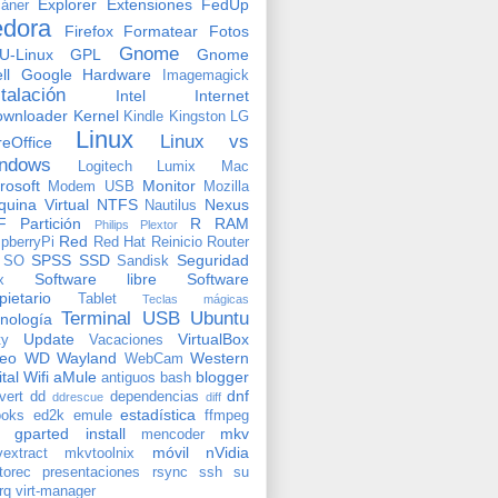
Explorer
Extensiones
FedUp
áner
edora
Firefox
Formatear
Fotos
Gnome
U-Linux
GPL
Gnome
ll
Google
Hardware
Imagemagick
stalación
Intel
Internet
ownloader
Kernel
Kindle
Kingston
LG
Linux
Linux vs
reOffice
ndows
Logitech
Lumix
Mac
rosoft
Monitor
Modem USB
Mozilla
uina Virtual
NTFS
Nexus
Nautilus
F
Partición
R
RAM
Philips
Plextor
Red
pberryPi
Red Hat
Reinicio
Router
SPSS
SSD
Seguridad
SO
Sandisk
Software libre
Software
x
pietario
Tablet
Teclas mágicas
Terminal
USB
Ubuntu
nología
Update
VirtualBox
ty
Vacaciones
deo
WD
Wayland
Western
WebCam
ital
Wifi
aMule
blogger
antiguos
bash
dnf
vert
dd
dependencias
ddrescue
diff
estadística
oks
ed2k
emule
ffmpeg
gparted
install
mkv
mencoder
móvil
nVidia
extract
mkvtoolnix
torec
presentaciones
rsync
ssh
su
rq
virt-manager