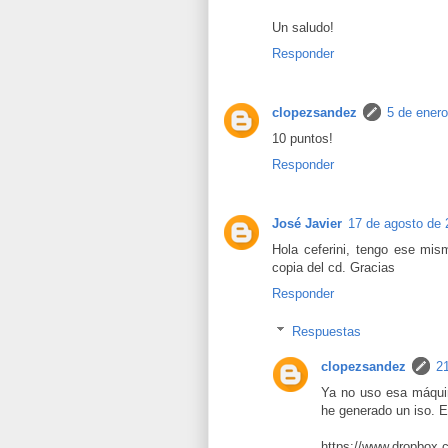
Un saludo!
Responder
clopezsandez
5 de enero
10 puntos!
Responder
José Javier
17 de agosto de 
Hola ceferini, tengo ese mi
copia del cd. Gracias
Responder
Respuestas
clopezsandez
2
Ya no uso esa máquin
he generado un iso. E
https://www.dropbox.c