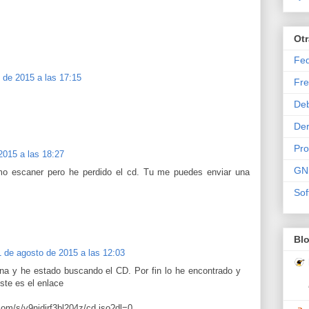
Ot
Fe
 de 2015 a las 17:15
Fre
De
Der
Pr
2015 a las 18:27
GN
smo escaner pero he perdido el cd. Tu me puedes enviar una
Sof
Bl
1 de agosto de 2015 a las 12:03
a y he estado buscando el CD. Por fin lo he encontrado y
ste es el enlace
om/s/y9njdirf3bl204z/cd.iso?dl=0