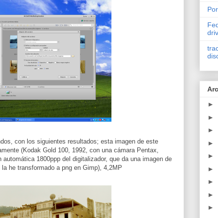
Por
Fed
dri
tra
dis
Arc
►
►
►
dos, con los siguientes resultados; esta imagen de este
►
iamente (Kodak Gold 100, 1992, con una cámara Pentax,
►
n automática 1800ppp del digitalizador, que da una imagen de
í la he transformado a png en Gimp), 4,2MP
►
►
►
►