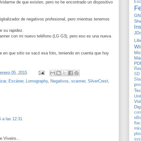
Esc
lvidarme de que existen, pero no he encontrado un dispositivo
F
GN
gitalizador de negativos profesional, pero mientras tenemos
She
In
de su rapidez.
JD
nner con mi nuevo teléfono (LG G3), pero eso es una nueva
Lib
Wi
Mic
 en que sitio se sacó esa foto, teniendo en cuenta que hoy
Máq
PD
Ras
 enero 05, 2015
SD
Sla
izar
,
Escáner
,
Lomography
,
Negativos
,
scanner
,
SilverCrest
,
pro
Tec
Uni
Ví
Dig
con
eBo
 a las 12:31
flac
mkv
pho
e Viveiro...
sys