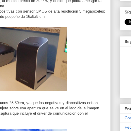
r", al módico precio de 29,99€, y decidí que podía arriesgar tal
ina.
apositivas con sensor CMOS de alta resolución 5 megapíxeles;
Síg
arato pequeño de 16x9x9 cm
Se
 unos 25-30cm, ya que los negativos y diapositivas entran
sujeta sobre esa apertura que se ve en el lado de la imagen.
En
aptura que incluye el driver de comunicación con el
Com
Fed