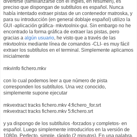
divertirse (familiarizarse con el inglés, en resumen), es
preciso que dispongan de subtítulos es español. Nunca
había intentado extraer pistas de un contenedor matroska, y
para su introducción (en general doblaje español) utilizo la
GUI -aplicación gráfica- mkvtoolnix-gui. Sin embargo no he
encontrado la forma gráfica de extraer las pistas, pero
gracias a
algún usuario
, he visto que a través de las
mkvtoolnix mediante línea de comandos -CLI- es muy fácil
extraer los subtítulos en el terminal. Simplemente aplicamos
inicialmente
mkvinfo fichero.mkv
con lo cual podemos leer a que número de pista
corresponden los subtítulos. Una vez conocido,
simplemente supone ejecutar
mkvextract tracks fichero.mkv 4:fichero_for.srt
mkvextract tracks fichero.mkv 5:fichero.srt
y ya dispongo de los subtítulos -forzados y completos- en
español. Luego simplemente introducirlos en la versión de
1080p. Perfecto, simple, rápido (2 minutos). En una palabra,