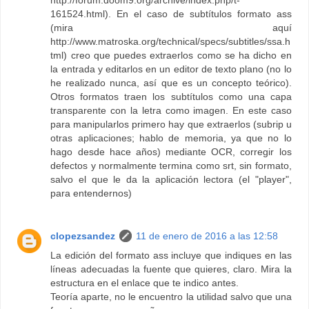
http://forum.doom9.org/archive/index.php/t-
161524.html). En el caso de subtítulos formato ass
(mira aquí
http://www.matroska.org/technical/specs/subtitles/ssa.h
tml) creo que puedes extraerlos como se ha dicho en
la entrada y editarlos en un editor de texto plano (no lo
he realizado nunca, así que es un concepto teórico).
Otros formatos traen los subtítulos como una capa
transparente con la letra como imagen. En este caso
para manipularlos primero hay que extraerlos (subrip u
otras aplicaciones; hablo de memoria, ya que no lo
hago desde hace años) mediante OCR, corregir los
defectos y normalmente termina como srt, sin formato,
salvo el que le da la aplicación lectora (el "player",
para entendernos)
clopezsandez
11 de enero de 2016 a las 12:58
La edición del formato ass incluye que indiques en las
líneas adecuadas la fuente que quieres, claro. Mira la
estructura en el enlace que te indico antes.
Teoría aparte, no le encuentro la utilidad salvo que una