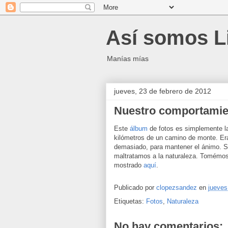
Así somos L
Manías mías
jueves, 23 de febrero de 2012
Nuestro comportamien
Este
álbum
de fotos es simplemente la
kilómetros de un camino de monte. Er
demasiado, para mantener el ánimo. Si
maltratamos a la naturaleza. Tomémos
mostrado
aquí
.
Publicado por
clopezsandez
en
jueves
Etiquetas:
Fotos
,
Naturaleza
No hay comentarios: