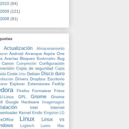
2010
(84)
2009
(121)
2008
(81)
quetas
Actualización
Almacenamiento
Android
Arranque
Aspire One
azon
us
Averías
Bloqueo
Bug
Bookmarks
Canon
Configuración
Compresión
versión
Copia de seguridad
Copia
Disco duro
Coste
Debian
vada
DNIe
Drivers
Dropbox
Escritorio
tribución
Explorer
Extensiones
FedUp
áner
edora
Firefox
Formatear
Fotos
Gnome
U-Linux
GPL
Gnome
ll
Google
Hardware
Imagemagick
stalación
Intel
Internet
ownloader
Kernel
Kindle
Kingston
LG
Linux
Linux vs
reOffice
ndows
Logitech
Lumix
Mac