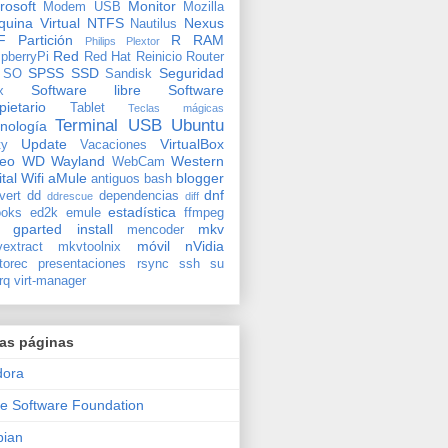
rosoft
Monitor
Modem USB
Mozilla
uina Virtual
NTFS
Nexus
Nautilus
F
Partición
R
RAM
Philips
Plextor
Red
pberryPi
Red Hat
Reinicio
Router
SPSS
SSD
Seguridad
SO
Sandisk
Software libre
Software
x
pietario
Tablet
Teclas mágicas
Terminal
USB
Ubuntu
nología
Update
VirtualBox
ty
Vacaciones
deo
WD
Wayland
Western
WebCam
ital
Wifi
aMule
blogger
antiguos
bash
dnf
vert
dd
dependencias
ddrescue
diff
estadística
oks
ed2k
emule
ffmpeg
gparted
install
mkv
mencoder
móvil
nVidia
extract
mkvtoolnix
torec
presentaciones
rsync
ssh
su
rq
virt-manager
ras páginas
dora
e Software Foundation
bian