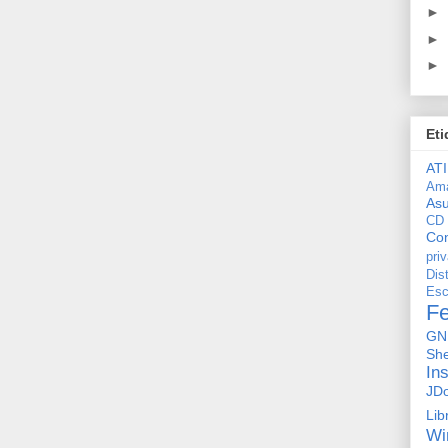
►
►
►
Eti
ATI
Am
As
CD
Con
pri
Dis
Esc
F
GN
She
In
JD
Lib
Wi