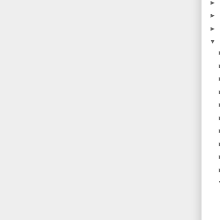
►
►
►
▼