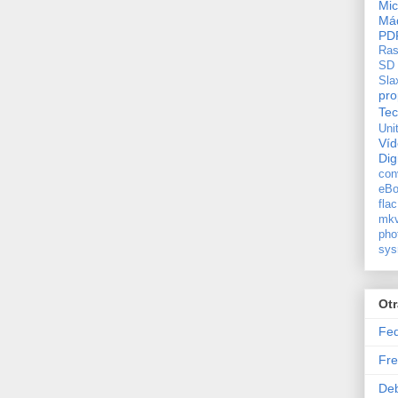
Mic
Máq
PD
Ras
SD
Sla
pro
Tec
Uni
Ví
Dig
con
eBo
flac
mkv
pho
sys
Ot
Fe
Fre
De