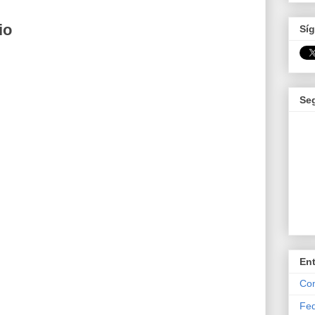
io
Síg
Se
En
Com
Fed