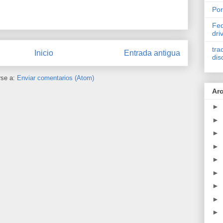
Por
Fed
dri
tra
Inicio
Entrada antigua
dis
rse a:
Enviar comentarios (Atom)
Arc
►
►
►
►
►
►
►
►
►