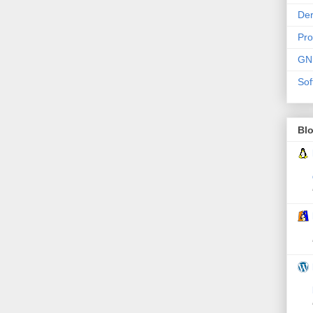
Der
Pr
GN
Sof
Bl