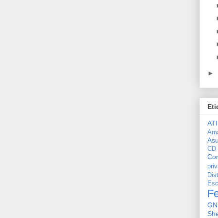
►
Eti
ATI
Am
As
CD
Con
pri
Dis
Esc
F
GN
She