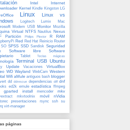
stalación
Intel
Internet
ownloader
Kernel
Kindle
Kingston
LG
Linux
Linux vs
reOffice
ndows
Logitech
Lumix
Mac
rosoft
Monitor
Modem USB
Mozilla
uina Virtual
NTFS
Nexus
Nautilus
F
Partición
R
RAM
Philips
Plextor
Red
pberryPi
Red Hat
Reinicio
Router
SPSS
SSD
Seguridad
SO
Sandisk
Software libre
Software
x
pietario
Tablet
Teclas mágicas
Terminal
USB
Ubuntu
nología
Update
VirtualBox
ty
Vacaciones
deo
WD
Wayland
Western
WebCam
ital
Wifi
aMule
blogger
antiguos
bash
dnf
vert
dd
dependencias
ddrescue
diff
estadística
oks
ed2k
emule
ffmpeg
gparted
install
mkv
mencoder
móvil
nVidia
extract
mkvtoolnix
torec
presentaciones
rsync
ssh
su
rq
virt-manager
ras páginas