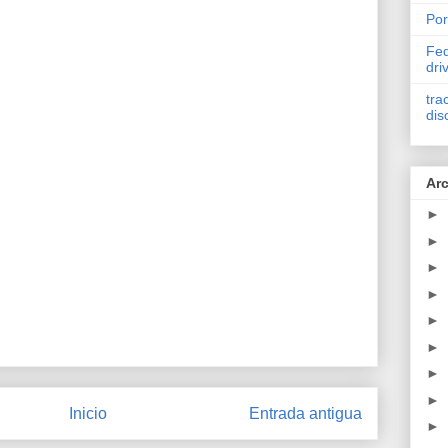
Por
Fed
dri
tra
dis
Arc
►
►
►
►
►
►
►
►
Inicio
Entrada antigua
►