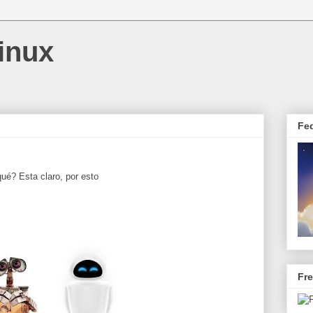
inux
Fe
ué? Esta claro, por esto
Fr