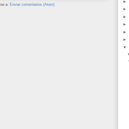
►
rse a:
Enviar comentarios (Atom)
►
►
►
►
►
▼