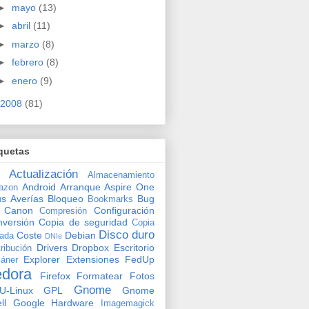
►
mayo
(13)
►
abril
(11)
►
marzo
(8)
►
febrero
(8)
►
enero
(9)
2008
(81)
quetas
Actualización
Almacenamiento
Android
Arranque
Aspire One
azon
us
Averías
Bloqueo
Bug
Bookmarks
Canon
Configuración
Compresión
versión
Copia de seguridad
Copia
Disco duro
Coste
Debian
vada
DNIe
Drivers
Dropbox
Escritorio
tribución
Explorer
Extensiones
FedUp
áner
edora
Firefox
Formatear
Fotos
Gnome
U-Linux
GPL
Gnome
ll
Google
Hardware
Imagemagick