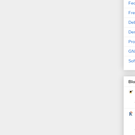
Fe
Fre
De
Der
Pr
GN
Sof
Bl