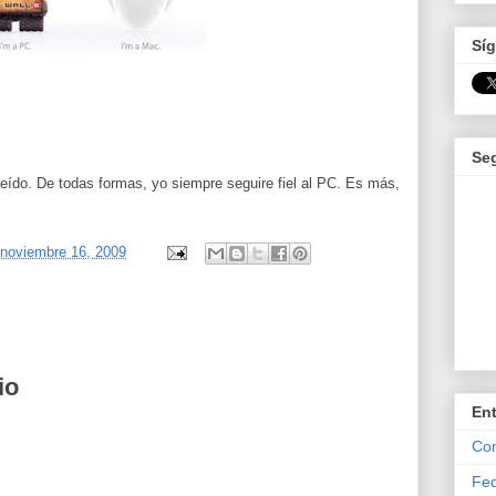
Síg
Se
eído. De todas formas, yo siempre seguire fiel al PC. Es más,
 noviembre 16, 2009
io
En
Com
Fed