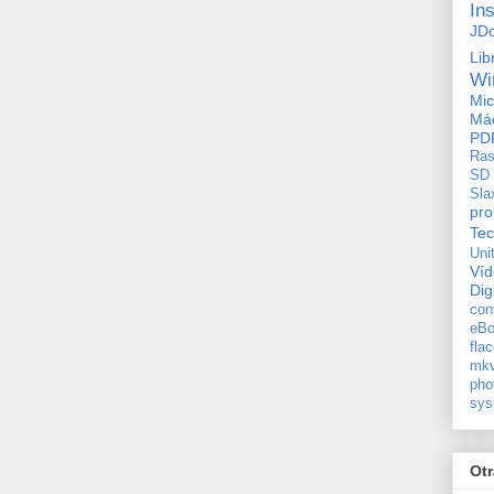
In
JD
Lib
Wi
Mic
Máq
PD
Ras
SD
Sla
pro
Tec
Uni
Ví
Dig
con
eBo
flac
mkv
pho
sys
Ot