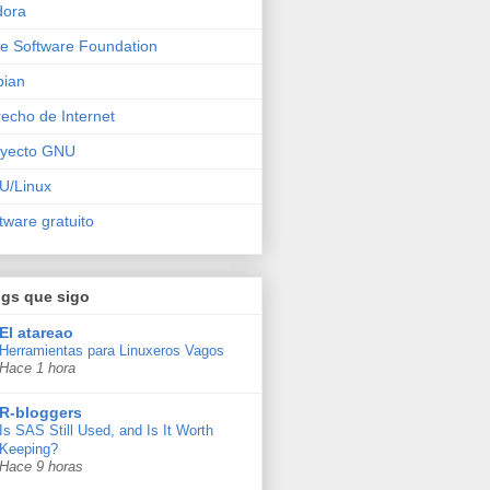
dora
e Software Foundation
bian
echo de Internet
oyecto GNU
U/Linux
tware gratuito
ogs que sigo
El atareao
Herramientas para Linuxeros Vagos
Hace 1 hora
R-bloggers
Is SAS Still Used, and Is It Worth
Keeping?
Hace 9 horas