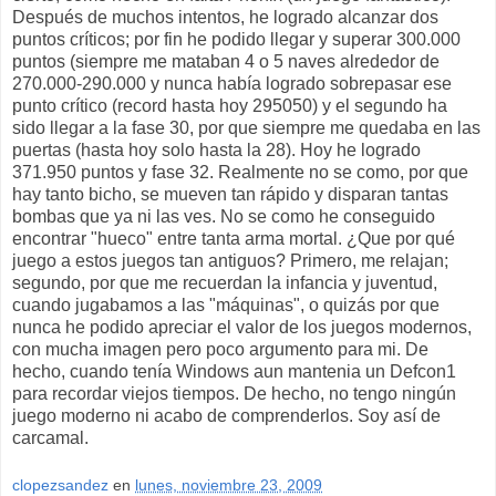
Después de muchos intentos, he logrado alcanzar dos
puntos críticos; por fin he podido llegar y superar 300.000
puntos (siempre me mataban 4 o 5 naves alrededor de
270.000-290.000 y nunca había logrado sobrepasar ese
punto crítico (record hasta hoy 295050) y el segundo ha
sido llegar a la fase 30, por que siempre me quedaba en las
puertas (hasta hoy solo hasta la 28). Hoy he logrado
371.950 puntos y fase 32. Realmente no se como, por que
hay tanto bicho, se mueven tan rápido y disparan tantas
bombas que ya ni las ves. No se como he conseguido
encontrar "hueco" entre tanta arma mortal. ¿Que por qué
juego a estos juegos tan antiguos? Primero, me relajan;
segundo, por que me recuerdan la infancia y juventud,
cuando jugabamos a las "máquinas", o quizás por que
nunca he podido apreciar el valor de los juegos modernos,
con mucha imagen pero poco argumento para mi. De
hecho, cuando tenía Windows aun mantenia un Defcon1
para recordar viejos tiempos. De hecho, no tengo ningún
juego moderno ni acabo de comprenderlos. Soy así de
carcamal.
clopezsandez
en
lunes, noviembre 23, 2009