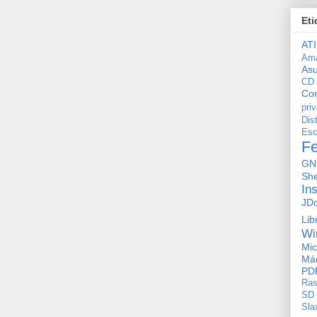
Eti
ATI
Am
As
CD
Con
pri
Dis
Esc
F
GN
She
In
JD
Lib
Wi
Mic
Máq
PD
Ras
SD
Sla