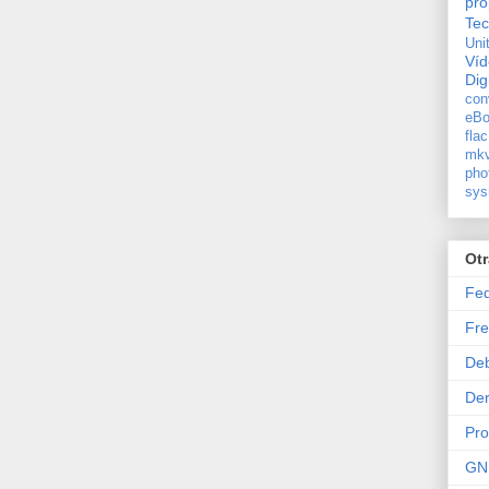
pro
Tec
Uni
Ví
Dig
con
eBo
flac
mkv
pho
sys
Ot
Fe
Fre
De
Der
Pr
GN