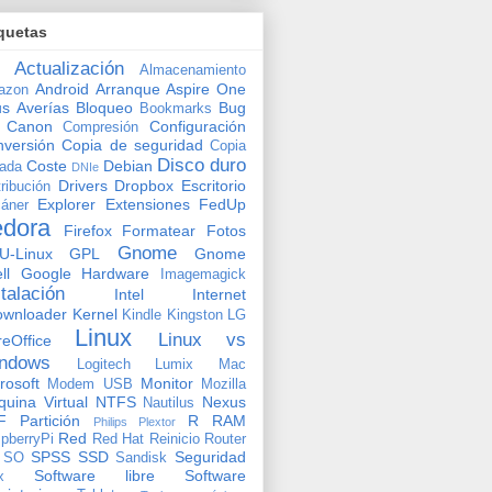
quetas
Actualización
Almacenamiento
Android
Arranque
Aspire One
azon
us
Averías
Bloqueo
Bug
Bookmarks
Canon
Configuración
Compresión
versión
Copia de seguridad
Copia
Disco duro
Coste
Debian
vada
DNIe
Drivers
Dropbox
Escritorio
tribución
Explorer
Extensiones
FedUp
áner
edora
Firefox
Formatear
Fotos
Gnome
U-Linux
GPL
Gnome
ll
Google
Hardware
Imagemagick
stalación
Intel
Internet
ownloader
Kernel
Kindle
Kingston
LG
Linux
Linux vs
reOffice
ndows
Logitech
Lumix
Mac
rosoft
Monitor
Modem USB
Mozilla
uina Virtual
NTFS
Nexus
Nautilus
F
Partición
R
RAM
Philips
Plextor
Red
pberryPi
Red Hat
Reinicio
Router
SPSS
SSD
Seguridad
SO
Sandisk
Software libre
Software
x