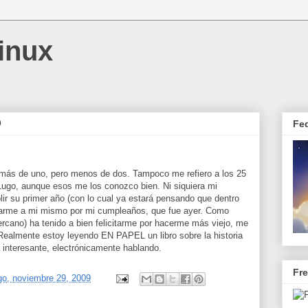
inux
9
Fe
a más de uno, pero menos de dos. Tampoco me refiero a los 25
 Lugo, aunque esos me los conozco bien. Ni siquiera mi
lir su primer año (con lo cual ya estará pensando que dentro
citarme a mi mismo por mi cumpleaños, que fue ayer. Como
ercano) ha tenido a bien felicitarme por hacerme más viejo, me
 Realmente estoy leyendo EN PAPEL un libro sobre la historia
 interesante, electrónicamente hablando.
Fr
o, noviembre 29, 2009