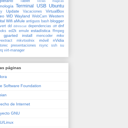
pietario
Tablet
Teclas mágicas
Terminal
USB
Ubuntu
nología
Update
VirtualBox
ty
Vacaciones
deo
WD
Wayland
Western
WebCam
ital
Wifi
aMule
blogger
antiguos
bash
dnf
vert
dd
dependencias
ddrescue
diff
estadística
oks
ed2k
emule
ffmpeg
gparted
install
mkv
mencoder
móvil
nVidia
extract
mkvtoolnix
torec
presentaciones
rsync
ssh
su
rq
virt-manager
ras páginas
dora
e Software Foundation
bian
echo de Internet
oyecto GNU
U/Linux