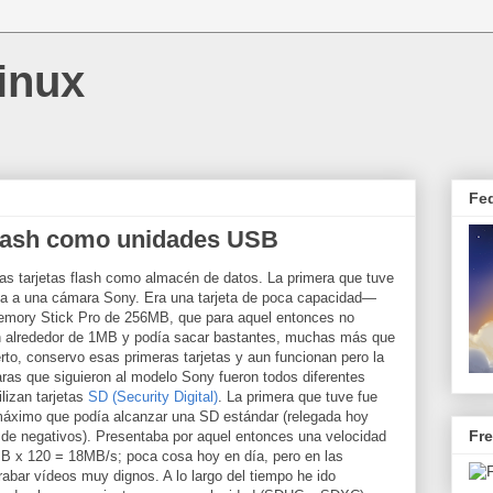
inux
Fe
 flash como unidades USB
s tarjetas flash como almacén de datos. La primera que tuve
 a una cámara Sony. Era una tarjeta de poca capacidad—
emory Stick Pro de 256MB, que para aquel entonces no
n alrededor de 1MB y podía sacar bastantes, muchas más que
erto, conservo esas primeras tarjetas y aun funcionan pero la
ras que siguieron al modelo Sony fueron todos diferentes
lizan tarjetas
SD (Security Digital)
. La primera que tuve fue
máximo que podía alcanzar una SD estándar (relegada hoy
Fr
de negativos). Presentaba por aquel entonces una velocidad
MB x 120 = 18MB/s; poca cosa hoy en día, pero en las
abar vídeos muy dignos. A lo largo del tiempo he ido