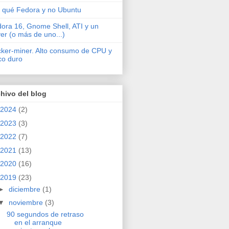
 qué Fedora y no Ubuntu
ora 16, Gnome Shell, ATI y un
ver (o más de uno...)
cker-miner. Alto consumo de CPU y
co duro
hivo del blog
2024
(2)
2023
(3)
2022
(7)
2021
(13)
2020
(16)
2019
(23)
►
diciembre
(1)
▼
noviembre
(3)
90 segundos de retraso
en el arranque