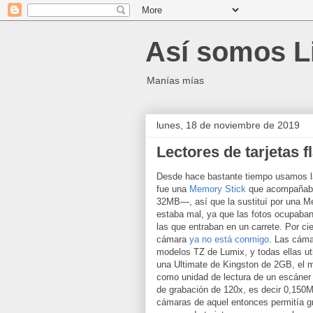
Así somos L
Manías mías
lunes, 18 de noviembre de 2019
Lectores de tarjetas
Desde hace bastante tiempo usamos la
fue una
Memory Stick
que acompañaba
32MB—, así que la sustituí por una M
estaba mal, ya que las fotos ocupaba
las que entraban en un carrete. Por ci
cámara
ya no está conmigo
. Las cáma
modelos TZ de Lumix, y todas ellas uti
una Ultimate de Kingston de 2GB, el 
como unidad de lectura de un escáner 
de grabación de 120x, es decir 0,150
cámaras de aquel entonces permitía gr