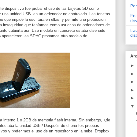
Por
e dispositivo fue probar el uso de las tarjetas SD como
ar una unidad USB en un ordenador no controlado. Las tarjetas
Fed
 que impide la escritura en ellas, y permite una protección
dri
La inseguridad que teníamos como usuarios de ordenadores de
tra
unto cubierta así. Ese modelo en concreto estaba diseñado
dis
do aparecieron las SDHC probamos otro modelo de
Arc
►
►
►
►
►
▼
aba interno 1 o 2GB de memoria flash interna. Sin embargo, ¿de
e infectaba la unidad USB? Después de diferentes pruebas
vos y preferimos el uso de un repositorio en la nube, Dropbox