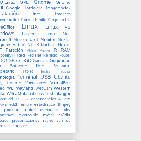
Gnome
U-Linux
GPL
Gnome
ll
Google
Hardware
Imagemagick
stalación
Intel
Internet
ownloader
Kernel
Kindle
Kingston
LG
Linux
Linux vs
reOffice
ndows
Logitech
Lumix
Mac
rosoft
Monitor
Modem USB
Mozilla
uina Virtual
NTFS
Nexus
Nautilus
F
Partición
R
RAM
Philips
Plextor
Red
pberryPi
Red Hat
Reinicio
Router
SPSS
SSD
Seguridad
SO
Sandisk
Software libre
Software
x
pietario
Tablet
Teclas mágicas
Terminal
USB
Ubuntu
nología
Update
VirtualBox
ty
Vacaciones
deo
WD
Wayland
Western
WebCam
ital
Wifi
aMule
blogger
antiguos
bash
dnf
vert
dd
dependencias
ddrescue
diff
estadística
oks
ed2k
emule
ffmpeg
gparted
install
mkv
mencoder
móvil
nVidia
extract
mkvtoolnix
torec
presentaciones
rsync
ssh
su
rq
virt-manager