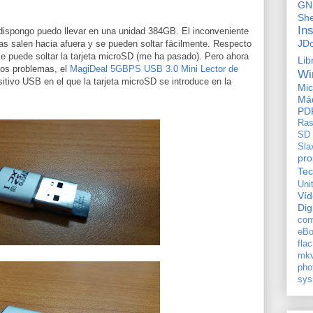
GN
She
In
e dispongo puedo llevar en una unidad 384GB. El inconveniente
JD
tas salen hacia afuera y se pueden soltar fácilmente. Respecto
 se puede soltar la tarjeta microSD (me ha pasado). Pero ahora
Lib
sos problemas, el
MagiDeal 5GBPS USB 3.0 Mini Lector de
Wi
sitivo USB en el que la tarjeta microSD se introduce en la
Mic
Máq
PD
Ras
SD
Sla
pro
Tec
Uni
Ví
Dig
con
eBo
flac
mkv
pho
sys