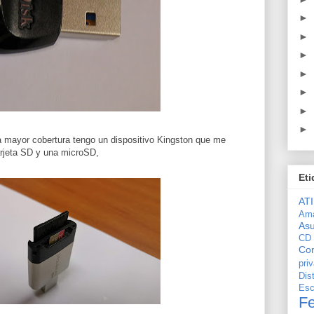
►
►
►
►
►
►
►
 mayor cobertura tengo un dispositivo Kingston que me
arjeta SD y una microSD,
Eti
ATI
Am
As
CD
Con
pri
Dis
Esc
F