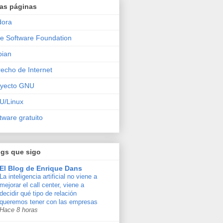
ras páginas
dora
e Software Foundation
bian
echo de Internet
oyecto GNU
U/Linux
tware gratuito
ogs que sigo
El Blog de Enrique Dans
La inteligencia artificial no viene a
mejorar el call center, viene a
decidir qué tipo de relación
queremos tener con las empresas
Hace 8 horas