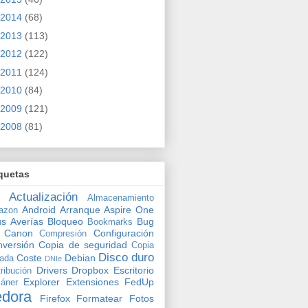
2014
(68)
2013
(113)
2012
(122)
2011
(124)
2010
(84)
2009
(121)
2008
(81)
quetas
Actualización
Almacenamiento
Android
Arranque
Aspire One
azon
us
Averías
Bloqueo
Bug
Bookmarks
Canon
Configuración
Compresión
versión
Copia de seguridad
Copia
Disco duro
Coste
Debian
vada
DNIe
Drivers
Dropbox
Escritorio
tribución
Explorer
Extensiones
FedUp
áner
edora
Firefox
Formatear
Fotos