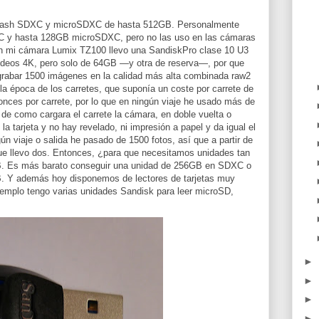
 flash SDXC y microSDXC de hasta 512GB. Personalmente
C y hasta 128GB microSDXC, pero no las uso en las cámaras
 En mi cámara Lumix TZ100 llevo una SandiskPro clase 10 U3
videos 4K, pero solo de 64GB —y otra de reserva—, por que
grabar 1500 imágenes en la calidad más alta combinada raw2
 la época de los carretes, que suponía un coste por carrete de
nces por carrete, por lo que en ningún viaje he usado más de
 de como cargara el carrete la cámara, en doble vuelta o
 la tarjeta y no hay revelado, ni impresión a papel y da igual el
n viaje o salida he pasado de 1500 fotos, así que a partir de
ue llevo dos. Entonces, ¿para que necesitamos unidades tan
. Es más barato conseguir una unidad de 256GB en SDXC o
. Y además hoy disponemos de lectores de tarjetas muy
emplo tengo varias unidades Sandisk para leer microSD,
►
►
►
►