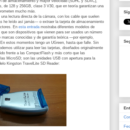
en de almacenamiento y mayor velocidad (SDHC y SDXC),
es, de 128 y 256GB, clase 3 V30, que en teoría garantizan una
 prometen mucho más.
Síg
 una lectura directa de la cámara, con los cable que suelen
s he leído así jamás— o extraer la tarjeta de almacenamiento
lectores. En
esta entrada
mostraba diferentes modelos de
es que son dispositivos que vienen para ser usados un número
de marcas conocidas y de garantía teórica —por ejemplo,
Se
 En estos momentos tengo un UGreen, hasta que falle. Sin
demos utilizar para leer las tarjetas, diseñados originalmente
ido frente a las CompactFlash y más corto que las
las MicroSD; son las unidades USB con apertura para la
delo Kingston TravelLite SD Reader:
En
Com
Fed