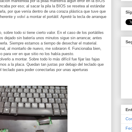
ntación mantenida por la pilaa mantenía algún error en la BIOS
ncaba por eso; al sacar la pila la BIOS se resetea al estándar
rla, por que venía dentro de una coraza plástica que tuve que
Síg
herente y volví a montar el portátil. Apreté la tecla de arranque
o, sobre todo si tiene cierto valor. En el caso de los portátiles
s dejado sin batería unos minutos sigue sin arrancar, antes
Se
ponerla. Siempre estamos a tiempo de desechar el material.
final, al montarlo de nuevo, me sobraron 4. Funcionaba bien,
 para ver en que sitio no los había puesto.
verlo a montar. Sobre todo lo más difícil fue fijar las fajas
rnos a la placa. Quedan tan justas por debajo del teclado que
 teclado para poder conectarlas por unas aperturas
En
Com
Fed