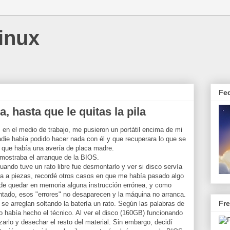
inux
Fe
a, hasta que le quitas la pila
, en el medio de trabajo, me pusieron un portátil encima de mi
ie había podido hacer nada con él y que recuperara lo que se
 que había una avería de placa madre.
 mostraba el arranque de la BIOS.
uando tuve un rato libre fue desmontarlo y ver si disco servía
ía a piezas, recordé otros casos en que me había pasado algo
puede quedar en memoria alguna instrucción errónea, y como
entado, esos "errores" no desaparecen y la máquina no arranca.
Fr
 se arreglan soltando la batería un rato. Según las palabras de
o había hecho el técnico. Al ver el disco (160GB) funcionando
arlo y desechar el resto del material. Sin embargo, decidí