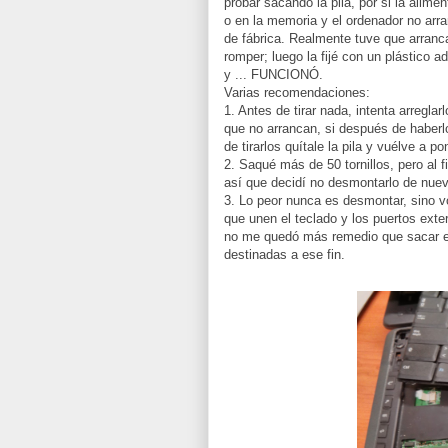
probar sacando la pila, por si la alime
o en la memoria y el ordenador no arra
de fábrica. Realmente tuve que arranca
romper; luego la fijé con un plástico ad
y ... FUNCIONÓ.
Varias recomendaciones:
1. Antes de tirar nada, intenta arreglarl
que no arrancan, si después de haberlo
de tirarlos quítale la pila y vuélve a 
2. Saqué más de 50 tornillos, pero al 
así que decidí no desmontarlo de nuevo
3. Lo peor nunca es desmontar, sino vol
que unen el teclado y los puertos exte
no me quedó más remedio que sacar el
destinadas a ese fin.