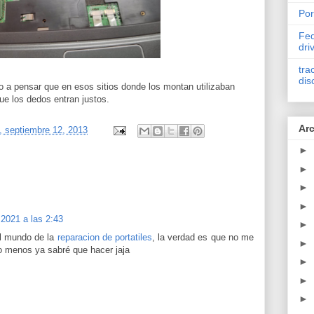
Por
Fed
dri
tra
dis
do a pensar que en esos sitios donde los montan utilizaban
ue los dedos entran justos.
Arc
, septiembre 12, 2013
►
►
►
►
 2021 a las 2:43
►
l mundo de la
reparacion de portatiles
, la verdad es que no me
►
o menos ya sabré que hacer jaja
►
►
►