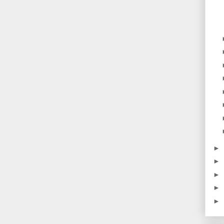
►
►
►
►
►