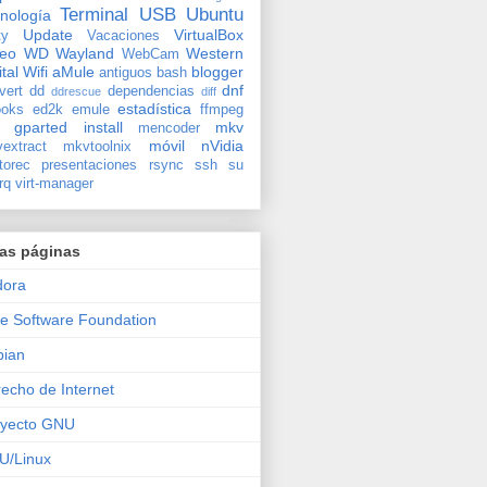
Terminal
USB
Ubuntu
nología
Update
VirtualBox
ty
Vacaciones
deo
WD
Wayland
Western
WebCam
ital
Wifi
aMule
blogger
antiguos
bash
dnf
vert
dd
dependencias
ddrescue
diff
estadística
oks
ed2k
emule
ffmpeg
gparted
install
mkv
mencoder
móvil
nVidia
extract
mkvtoolnix
torec
presentaciones
rsync
ssh
su
rq
virt-manager
ras páginas
dora
e Software Foundation
bian
echo de Internet
oyecto GNU
U/Linux