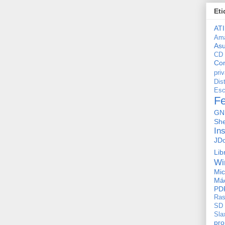
Eti
ATI
Am
As
CD
Con
pri
Dis
Esc
F
GN
She
In
JD
Lib
Wi
Mic
Máq
PD
Ras
SD
Sla
pro