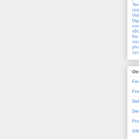
Tec
Uni
Ví
Dig
con
eBo
flac
mkv
pho
sys
Ot
Fe
Fre
De
Der
Pr
GN