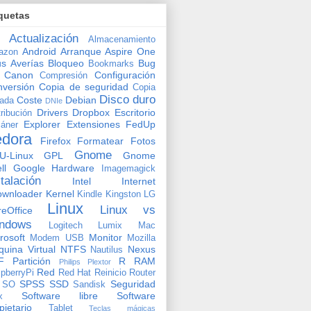
quetas
Actualización
Almacenamiento
Android
Arranque
Aspire One
azon
us
Averías
Bloqueo
Bug
Bookmarks
Canon
Configuración
Compresión
versión
Copia de seguridad
Copia
Disco duro
Coste
Debian
vada
DNIe
Drivers
Dropbox
Escritorio
tribución
Explorer
Extensiones
FedUp
áner
edora
Firefox
Formatear
Fotos
Gnome
U-Linux
GPL
Gnome
ll
Google
Hardware
Imagemagick
stalación
Intel
Internet
ownloader
Kernel
Kindle
Kingston
LG
Linux
Linux vs
reOffice
ndows
Logitech
Lumix
Mac
rosoft
Monitor
Modem USB
Mozilla
uina Virtual
NTFS
Nexus
Nautilus
F
Partición
R
RAM
Philips
Plextor
Red
pberryPi
Red Hat
Reinicio
Router
SPSS
SSD
Seguridad
SO
Sandisk
Software libre
Software
x
pietario
Tablet
Teclas mágicas