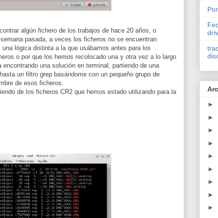
Por
Fed
ontrar algún fichero de los trabajos de hace 20 años, o
dri
 semana pasada, a veces los ficheros no se encuentran
tra
 una lógica distinta a la que usábamos antes para los
dis
cheros o por que los hemos recolocado una y otra vez a lo largo
 encontrando una solución en terminal, partiendo de una
a hasta un filtro grep basándome con un pequeño grupo de
ombre de esos ficheros.
Arc
iendo de los ficheros CR2 que hemos estado utilizando para la
►
►
►
►
►
►
►
►
►