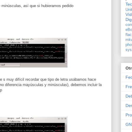
Tec
e minúsculas, así que si hubieramos pedido
Uni
Ví
Dig
con
eBo
flac
mkv
pho
sys
Ot
Fe
e s muy difícil recordar que tipo de letra usábamos hace
no diferencia mayúsculas y minúsculas), debemos incluir la
Fre
ep
De
Der
Pr
GN