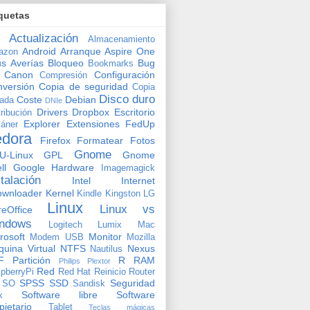
quetas
Actualización
Almacenamiento
Android
Arranque
Aspire One
azon
us
Averías
Bloqueo
Bug
Bookmarks
Canon
Configuración
Compresión
versión
Copia de seguridad
Copia
Disco duro
Coste
Debian
vada
DNIe
Drivers
Dropbox
Escritorio
tribución
Explorer
Extensiones
FedUp
áner
edora
Firefox
Formatear
Fotos
Gnome
U-Linux
GPL
Gnome
ll
Google
Hardware
Imagemagick
stalación
Intel
Internet
ownloader
Kernel
Kindle
Kingston
LG
Linux
Linux vs
reOffice
ndows
Logitech
Lumix
Mac
rosoft
Monitor
Modem USB
Mozilla
uina Virtual
NTFS
Nexus
Nautilus
F
Partición
R
RAM
Philips
Plextor
Red
pberryPi
Red Hat
Reinicio
Router
SPSS
SSD
Seguridad
SO
Sandisk
Software libre
Software
x
pietario
Tablet
Teclas mágicas