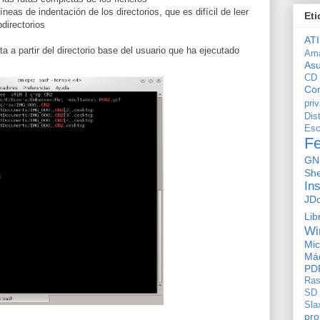
líneas de indentación de los directorios, que es difícil de leer
Eti
directorios
ATI
a a partir del directorio base del usuario que ha ejecutado
Am
As
CD
Con
pri
Dis
Esc
F
GN
She
In
JD
Lib
Wi
Mic
Máq
PD
Ras
SD
Sla
pro