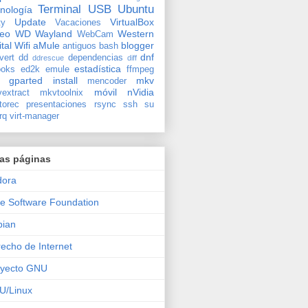
Terminal
USB
Ubuntu
nología
Update
VirtualBox
ty
Vacaciones
deo
WD
Wayland
Western
WebCam
ital
Wifi
aMule
blogger
antiguos
bash
dnf
vert
dd
dependencias
ddrescue
diff
estadística
oks
ed2k
emule
ffmpeg
gparted
install
mkv
mencoder
móvil
nVidia
extract
mkvtoolnix
torec
presentaciones
rsync
ssh
su
rq
virt-manager
ras páginas
dora
e Software Foundation
bian
echo de Internet
oyecto GNU
U/Linux