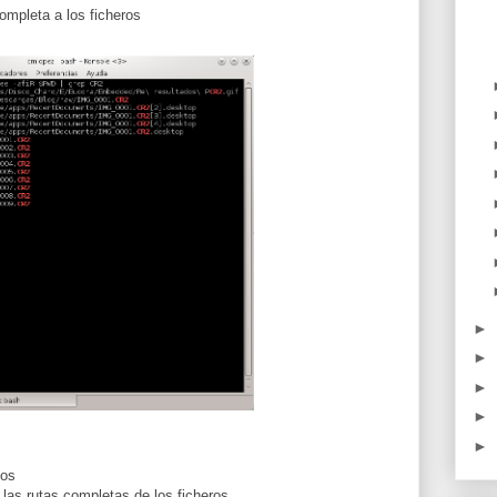
ompleta a los ficheros
►
►
►
►
►
tos
 las rutas completas de los ficheros