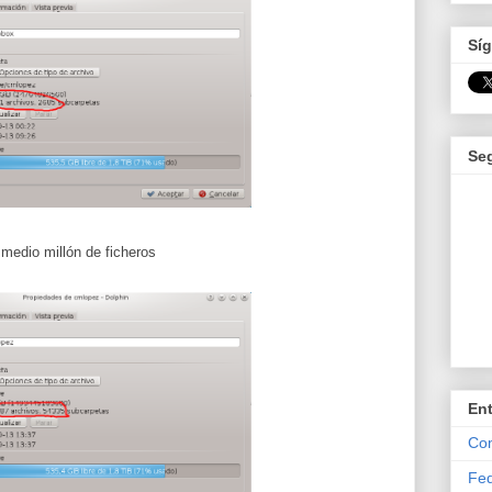
Síg
Se
 medio millón de ficheros
En
Com
Fed