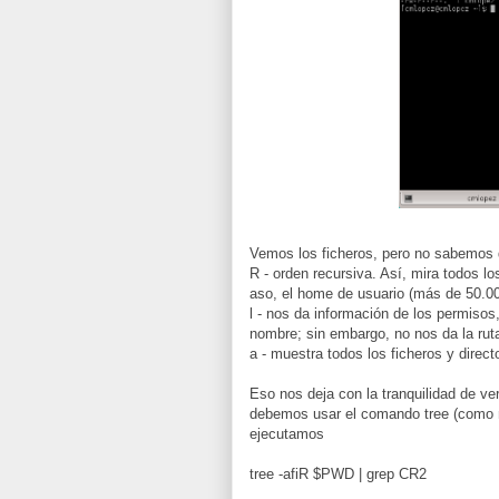
Vemos los ficheros, pero no sabemos d
R - orden recursiva. Así, mira todos lo
aso, el home de usuario (más de 50.000
l - nos da información de los permisos,
nombre; sin embargo, no nos da la rut
a - muestra todos los ficheros y directo
Eso nos deja con la tranquilidad de ve
debemos usar el comando tree (como 
ejecutamos
tree -afiR $PWD | grep CR2