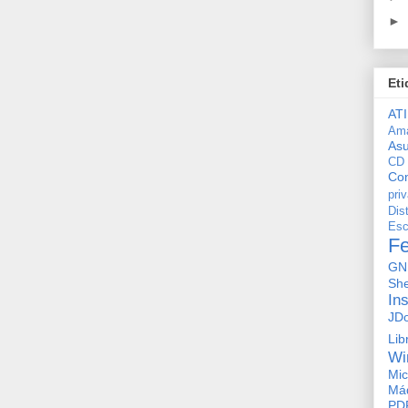
►
Eti
ATI
Am
As
CD
Con
pri
Dis
Esc
F
GN
She
In
JD
Lib
Wi
Mic
Máq
PD