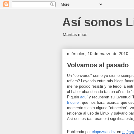
Así somos L
Manías mías
miércoles, 10 de marzo de 2010
Volvamos al pasado
Un "converso" como yo siente siempre
refiero? Leyendo entre mis blogs favo
me he podido resistir y he leído la ent
al haber abandonado tantoa años de "b
Piquén
aquí
y recuperen su juventud "
Inquirer
, que nos hará recordar que os
momento siento alguna "atracción", vo
reticente al uso de Linux y salvarlo p
Así somos (así éramos) significa esto
Publicado por
clopezsandez
en
miérco