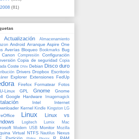
2008
(81)
quetas
Actualización
Almacenamiento
Android
Arranque
Aspire One
azon
us
Averías
Bloqueo
Bug
Bookmarks
Canon
Configuración
Compresión
versión
Copia de seguridad
Copia
Disco duro
Coste
Debian
vada
DNIe
Drivers
Dropbox
Escritorio
tribución
Explorer
Extensiones
FedUp
áner
edora
Firefox
Formatear
Fotos
Gnome
U-Linux
GPL
Gnome
ll
Google
Hardware
Imagemagick
stalación
Intel
Internet
ownloader
Kernel
Kindle
Kingston
LG
Linux
Linux vs
reOffice
ndows
Logitech
Lumix
Mac
rosoft
Monitor
Modem USB
Mozilla
uina Virtual
NTFS
Nexus
Nautilus
F
Partición
R
RAM
Philips
Plextor