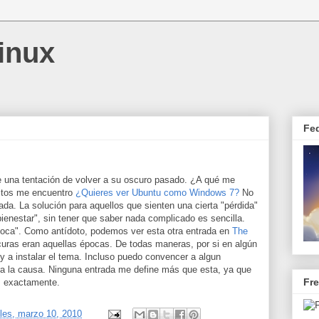
inux
Fe
 una tentación de volver a su oscuro pasado. ¿A qué me
ritos me encuentro
¿Quieres ver Ubuntu como Windows 7?
No
rada. La solución para aquellos que sienten una cierta "pérdida"
ienestar", sin tener que saber nada complicado es sencilla.
loca". Como antídoto, podemos ver esta otra entrada en
The
curas eran aquellas épocas. De todas maneras, por si en algún
y a instalar el tema. Incluso puedo convencer a algun
ara la causa. Ninguna entrada me define más que esta, ya que
Fr
, exactamente.
les, marzo 10, 2010