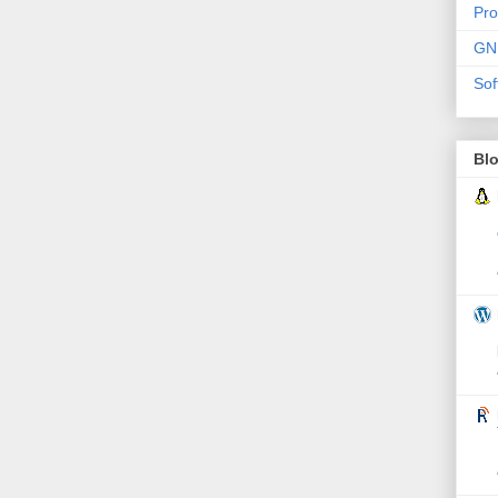
Pr
GN
Sof
Bl