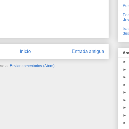
Por
Fed
dri
tra
dis
Inicio
Entrada antigua
Arc
►
rse a:
Enviar comentarios (Atom)
►
►
►
►
►
►
►
►