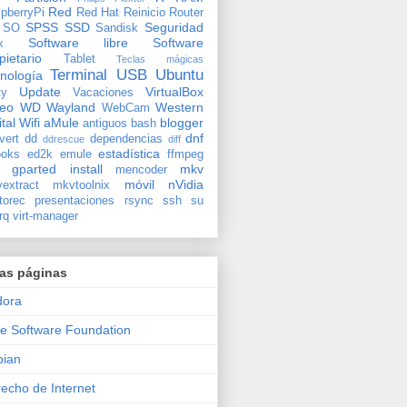
Red
pberryPi
Red Hat
Reinicio
Router
SPSS
SSD
Seguridad
SO
Sandisk
Software libre
Software
x
pietario
Tablet
Teclas mágicas
Terminal
USB
Ubuntu
nología
Update
VirtualBox
ty
Vacaciones
deo
WD
Wayland
Western
WebCam
ital
Wifi
aMule
blogger
antiguos
bash
dnf
vert
dd
dependencias
ddrescue
diff
estadística
oks
ed2k
emule
ffmpeg
gparted
install
mkv
mencoder
móvil
nVidia
extract
mkvtoolnix
torec
presentaciones
rsync
ssh
su
rq
virt-manager
ras páginas
dora
e Software Foundation
bian
echo de Internet