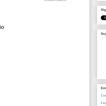
Síg
io
Se
En
Com
Fed