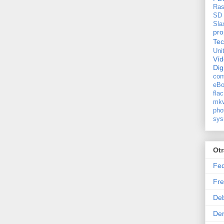
Ras
SD
Sla
pro
Tec
Uni
Ví
Dig
con
eBo
flac
mkv
pho
sys
Ot
Fe
Fre
De
Der