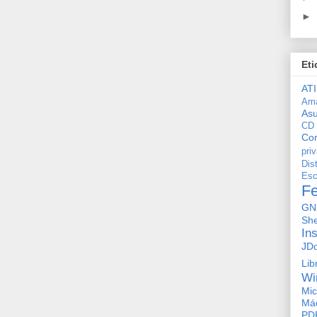
►
Eti
ATI
Am
As
CD
Con
pri
Dis
Esc
F
GN
She
In
JD
Lib
Wi
Mic
Máq
PD