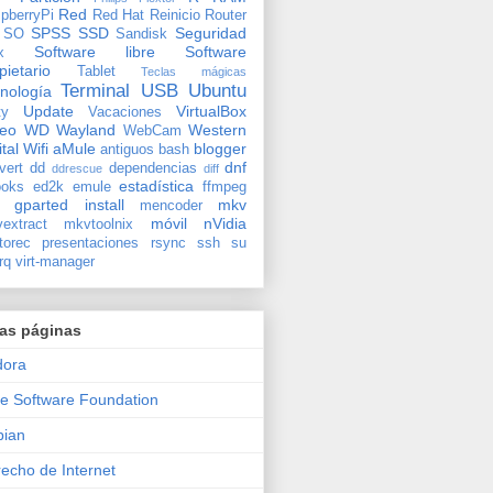
Red
pberryPi
Red Hat
Reinicio
Router
SPSS
SSD
Seguridad
SO
Sandisk
Software libre
Software
x
pietario
Tablet
Teclas mágicas
Terminal
USB
Ubuntu
nología
Update
VirtualBox
ty
Vacaciones
deo
WD
Wayland
Western
WebCam
ital
Wifi
aMule
blogger
antiguos
bash
dnf
vert
dd
dependencias
ddrescue
diff
estadística
oks
ed2k
emule
ffmpeg
gparted
install
mkv
mencoder
móvil
nVidia
extract
mkvtoolnix
torec
presentaciones
rsync
ssh
su
rq
virt-manager
ras páginas
dora
e Software Foundation
bian
echo de Internet