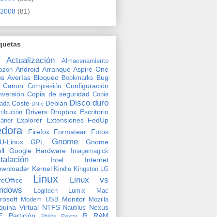
2008
(81)
quetas
Actualización
Almacenamiento
Android
Arranque
Aspire One
azon
us
Averías
Bloqueo
Bug
Bookmarks
Canon
Configuración
Compresión
versión
Copia de seguridad
Copia
Disco duro
Coste
Debian
vada
DNIe
Drivers
Dropbox
Escritorio
tribución
Explorer
Extensiones
FedUp
áner
edora
Firefox
Formatear
Fotos
Gnome
U-Linux
GPL
Gnome
ll
Google
Hardware
Imagemagick
stalación
Intel
Internet
ownloader
Kernel
Kindle
Kingston
LG
Linux
Linux vs
reOffice
ndows
Logitech
Lumix
Mac
rosoft
Monitor
Modem USB
Mozilla
uina Virtual
NTFS
Nexus
Nautilus
F
Partición
R
RAM
Philips
Plextor