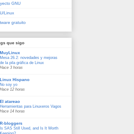
oyecto GNU
U/Linux
tware gratuito
ogs que sigo
MuyLinux
Mesa 26.2: novedades y mejoras
de la pila gráfica de Linux
Hace 3 horas
Linux Hispano
No soy yo
Hace 12 horas
El atareao
Herramientas para Linuxeros Vagos
Hace 14 horas
R-bloggers
Is SAS Still Used, and Is It Worth
Keeping?