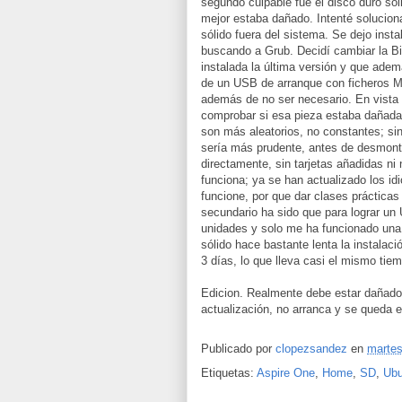
segundo culpable fue el disco duro sóli
mejor estaba dañado. Intenté solucionar
sólido fuera del sistema. Se dejo insta
buscando a Grub. Decidí cambiar la Bio
instalada la última versión y que adem
de un USB de arranque con ficheros M
además de no ser necesario. En vista 
comprobar si esa pieza estaba dañada
son más aleatorios, no constantes; s
sería más prudente, antes de desmontar 
directamente, sin tarjetas añadidas ni
funciona; ya se han actualizado los i
funcione, por que dar clases práctic
secundario ha sido que para lograr un
unidades y solo me ha funcionado una, 
sólido hace bastante lenta la instala
3 días, lo que lleva casi el mismo ti
Edicion. Realmente debe estar dañado e
actualización, no arranca y se queda 
Publicado por
clopezsandez
en
martes
Etiquetas:
Aspire One
,
Home
,
SD
,
Ubu