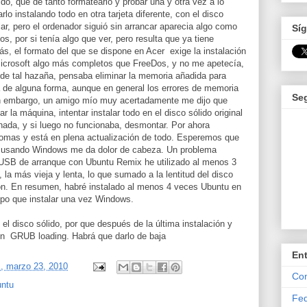
do, que de tanto formatearlo y probar una y otra vez a lo
lo instalando todo en otra tarjeta diferente, con el disco
lar, pero el ordenador siguió sin arrancar aparecia algo como
Síg
s, por si tenía algo que ver, pero resulta que ya tiene
ás, el formato del que se dispone en Acer exige la instalación
icrosoft algo más completos que FreeDos, y no me apetecía,
de tal hazaña, pensaba eliminar la memoria añadida para
 de alguna forma, aunque en general los errores de memoria
Se
in embargo, un amigo mío muy acertadamente me dijo que
la máquina, intentar instalar todo en el disco sólido original
 nada, y si luego no funcionaba, desmontar. Por ahora
diomas y está en plena actualización de todo. Esperemos que
as usando Windows me da dolor de cabeza. Un problema
 USB de arranque con Ubuntu Remix he utilizado al menos 3
la más vieja y lenta, lo que sumado a la lentitud del disco
ción. En resumen, habré instalado al menos 4 veces Ubuntu en
empo que instalar una vez Windows.
l disco sólido, por que después de la última instalación y
en GRUB loading. Habrá que darlo de baja
En
, marzo 23, 2010
Com
ntu
Fed