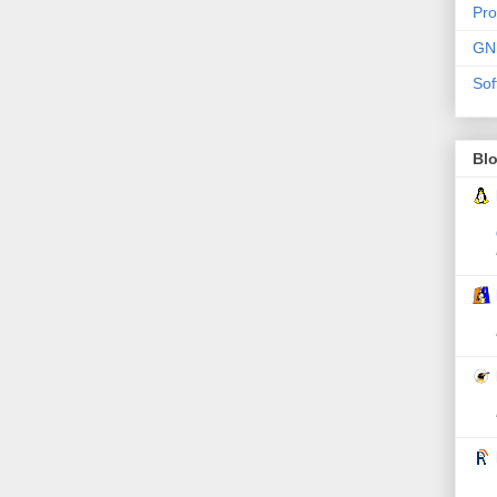
Pr
GN
Sof
Bl