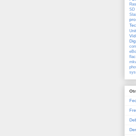
Ras
SD
Sla
pro
Tec
Uni
Ví
Dig
con
eBo
flac
mkv
pho
sys
Ot
Fe
Fre
De
Der