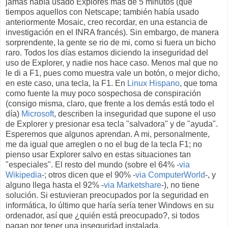
jamás había usado Explores más de 5 minutos (que
tiempos aquellos con Netscape; también había usado
anteriormente Mosaic, creo recordar, en una estancia de
investigación en el INRA francés). Sin embargo, de manera
sorprendente, la gente se rio de mi, como si fuera un bicho
raro. Todos los días estamos diciendo la inseguridad del
uso de Explorer, y nadie nos hace caso. Menos mal que no
le di a F1, pues como muestra vale un botón, o mejor dicho,
en este caso, una tecla, la F1. En
Linux Hispano
, que toma
como fuente la muy poco sospechosa de conspiración
(consigo misma, claro, que frente a los demás está todo el
día)
Microsoft
, describen la inseguridad que supone el uso
de Explorer y presionar esa tecla "salvadora" y de "ayuda".
Esperemos que algunos aprendan. A mi, personalmente,
me da igual que arreglen o no el bug de la tecla F1; no
pienso usar Explorer salvo en estas situaciones tan
"especiales". El resto del mundo (sobre el 64% -
via
Wikipedia
-; otros dicen que el 90% -
via ComputerWorld
-, y
alguno llega hasta el 92% -
via Marketshare
-), no tiene
solución. Si estuvieran preocupados por la seguridad en
informática, lo último que haría sería tener Windows en su
ordenador, así que ¿quién está preocupado?, si todos
pagan por tener una inseguridad instalada.