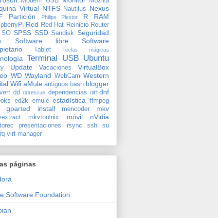
rosoft
Monitor
Modem USB
Mozilla
uina Virtual
NTFS
Nexus
Nautilus
F
Partición
R
RAM
Philips
Plextor
Red
pberryPi
Red Hat
Reinicio
Router
SPSS
SSD
Seguridad
SO
Sandisk
Software libre
Software
x
pietario
Tablet
Teclas mágicas
Terminal
USB
Ubuntu
nología
Update
VirtualBox
ty
Vacaciones
deo
WD
Wayland
Western
WebCam
ital
Wifi
aMule
blogger
antiguos
bash
dnf
vert
dd
dependencias
ddrescue
diff
estadística
oks
ed2k
emule
ffmpeg
gparted
install
mkv
mencoder
móvil
nVidia
extract
mkvtoolnix
torec
presentaciones
rsync
ssh
su
rq
virt-manager
ras páginas
dora
e Software Foundation
bian