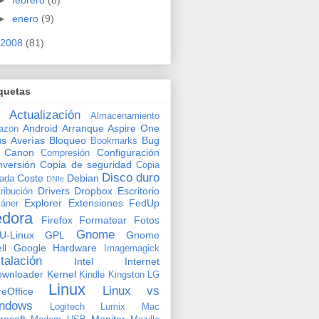
►
enero
(9)
2008
(81)
quetas
Actualización
Almacenamiento
Android
Arranque
Aspire One
azon
us
Averías
Bloqueo
Bug
Bookmarks
Canon
Configuración
Compresión
versión
Copia de seguridad
Copia
Disco duro
Coste
Debian
vada
DNIe
Drivers
Dropbox
Escritorio
tribución
Explorer
Extensiones
FedUp
áner
edora
Firefox
Formatear
Fotos
Gnome
U-Linux
GPL
Gnome
ll
Google
Hardware
Imagemagick
stalación
Intel
Internet
ownloader
Kernel
Kindle
Kingston
LG
Linux
Linux vs
reOffice
ndows
Logitech
Lumix
Mac