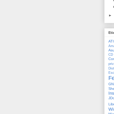
►
Eti
ATI
Am
As
CD
Con
pri
Dis
Esc
F
GN
She
In
JD
Lib
Wi