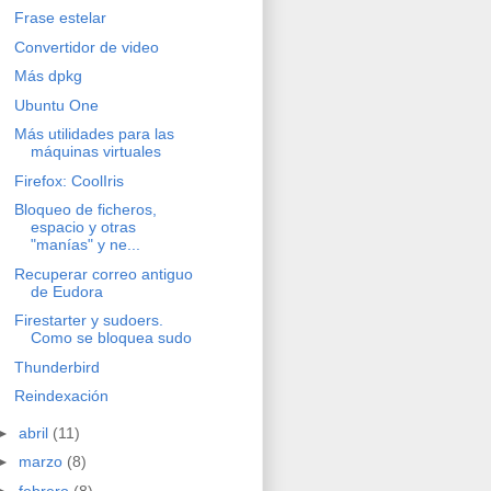
Frase estelar
Convertidor de video
Más dpkg
Ubuntu One
Más utilidades para las
máquinas virtuales
Firefox: CoolIris
Bloqueo de ficheros,
espacio y otras
"manías" y ne...
Recuperar correo antiguo
de Eudora
Firestarter y sudoers.
Como se bloquea sudo
Thunderbird
Reindexación
►
abril
(11)
►
marzo
(8)
►
febrero
(8)