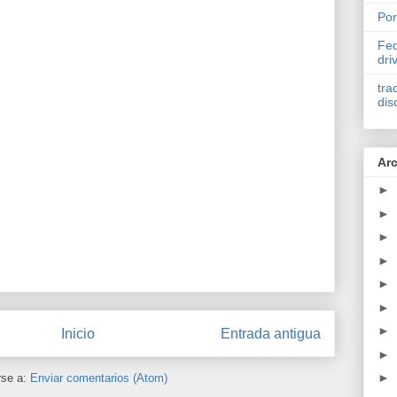
Por
Fed
dri
tra
dis
Arc
►
►
►
►
►
►
►
Inicio
Entrada antigua
►
►
rse a:
Enviar comentarios (Atom)