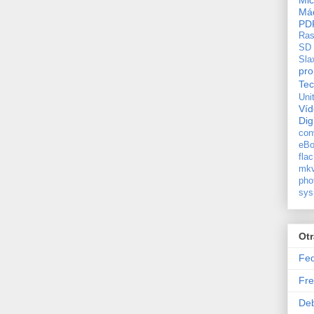
Mic
Máq
PD
Ras
SD
Sla
pro
Tec
Uni
Ví
Dig
con
eBo
flac
mkv
pho
sys
Ot
Fe
Fre
De