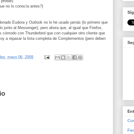
 probar)
que no lo conocía antes?)
Síg
onado Eudora y Outlook no lo he usado jamás (lo primero que
o junto al Messenger), pero ahora que, al igual que Firefox,
 cómodo con Thunderbird que con cualquier otro cliente que
voy a repasar la lista completa de Complementos (pero deben
Se
les, mayo 06, 2009
io
En
Com
Fed