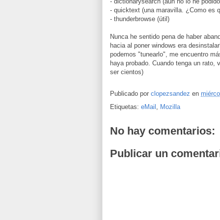
- dictionarysearch (aun no lo he podido
- quicktext (una maravilla. ¿Como es 
- thunderbrowse (útil)
Nunca he sentido pena de haber aband
hacia al poner windows era desinstalarl
podemos "tunearlo", me encuentro más
haya probado. Cuando tenga un rato, 
ser cientos)
Publicado por
clopezsandez
en
miérco
Etiquetas:
eMail
,
Mozilla
No hay comentarios:
Publicar un comentar