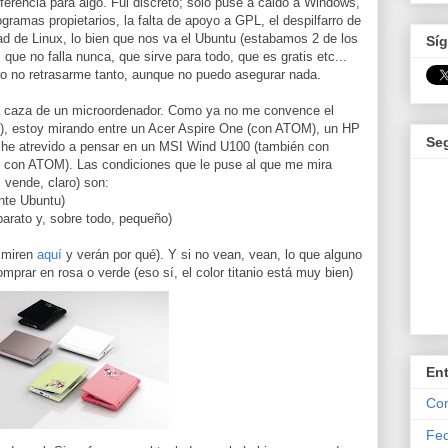
ferencia para algo. Fui discreto; solo puse a caldo a Windows,
gramas propietarios, la falta de apoyo a GPL, el despilfarro de
d de Linux, lo bien que nos va el Ubuntu (estabamos 2 de los
Síg
que no falla nunca, que sirve para todo, que es gratis etc...
ro no retrasarme tanto, aunque no puedo asegurar nada.
la caza de un microordenador. Como ya no me convence el
), estoy mirando entre un Acer Aspire One (con ATOM), un HP
Se
e he atrevido a pensar en un MSI Wind U100 (también con
con ATOM). Las condiciones que le puse al que me mira
 vende, claro) son:
nte Ubuntu)
barato y, sobre todo, pequeño)
, miren
aquí
y verán por qué). Y si no vean, vean, lo que alguno
mprar en rosa o verde (eso sí, el color titanio está muy bien)
En
Com
Fed