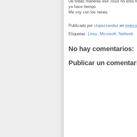
De todas maneras ese Jisus no está na
ya hace tiempo
Me voy con los nenes
Publicado por
clopezsandez
en
miérco
Etiquetas:
Linux
,
Microsoft
,
Netbook
No hay comentarios:
Publicar un comentar