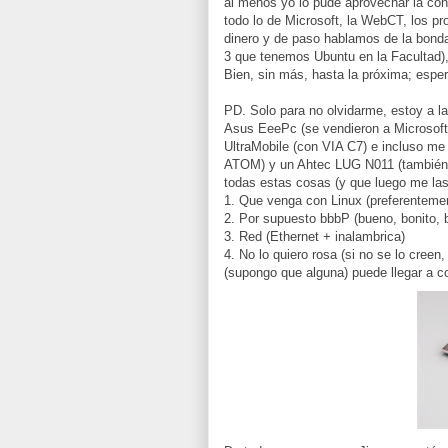
al menos yo lo pude aprovechar la con
todo lo de Microsoft, la WebCT, los pro
dinero y de paso hablamos de la bonda
3 que tenemos Ubuntu en la Facultad), 
Bien, sin más, hasta la próxima; espe
PD. Solo para no olvidarme, estoy a 
Asus EeePc (se vendieron a Microsoft
UltraMobile (con VIA C7) e incluso m
ATOM) y un Ahtec LUG N011 (también 
todas estas cosas (y que luego me las
1. Que venga con Linux (preferenteme
2. Por supuesto bbbP (bueno, bonito, 
3. Red (Ethernet + inalambrica)
4. No lo quiero rosa (si no se lo creen
(supongo que alguna) puede llegar a co