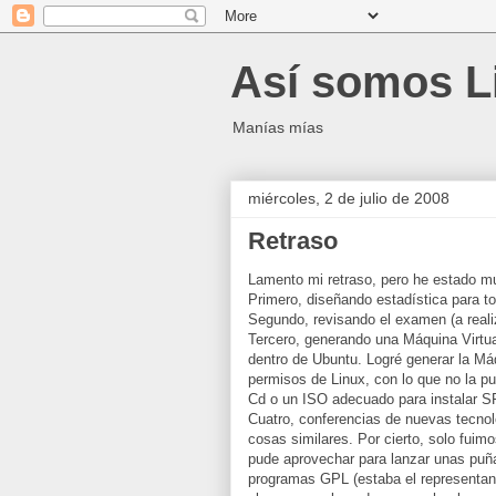
Así somos L
Manías mías
miércoles, 2 de julio de 2008
Retraso
Lamento mi retraso, pero he estado m
Primero, diseñando estadística para t
Segundo, revisando el examen (a realiz
Tercero, generando una Máquina Virtual
dentro de Ubuntu. Logré generar la Má
permisos de Linux, con lo que no la pu
Cd o un ISO adecuado para instalar S
Cuatro, conferencias de nuevas tecnolog
cosas similares. Por cierto, solo fui
pude aprovechar para lanzar unas puña
programas GPL (estaba el representant