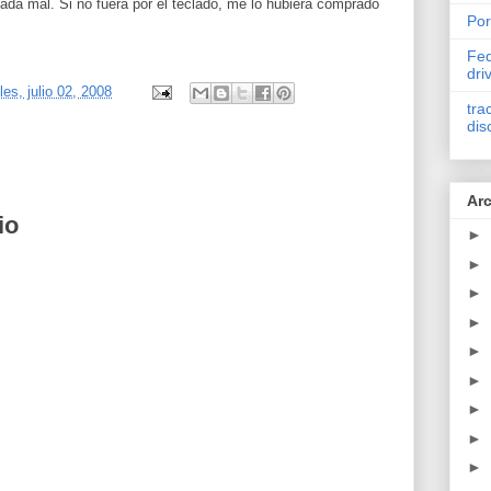
da mal. Si no fuera por el teclado, me lo hubiera comprado
Por
Fed
dri
les, julio 02, 2008
tra
dis
Arc
io
►
►
►
►
►
►
►
►
►