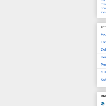
flac
mkv
pho
sys
Ot
Fe
Fre
De
Der
Pr
GN
Sof
Bl