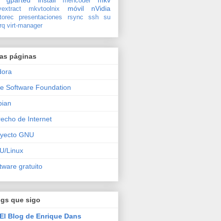
gparted
install
mkv
mencoder
móvil
nVidia
extract
mkvtoolnix
torec
presentaciones
rsync
ssh
su
rq
virt-manager
ras páginas
dora
e Software Foundation
bian
echo de Internet
oyecto GNU
U/Linux
tware gratuito
ogs que sigo
El Blog de Enrique Dans