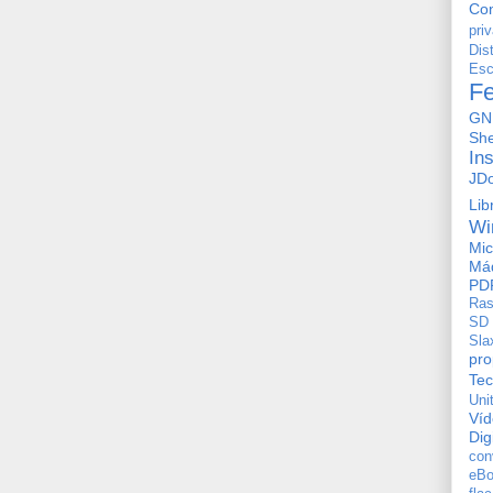
Con
pri
Dis
Esc
F
GN
She
In
JD
Lib
Wi
Mic
Máq
PD
Ras
SD
Sla
pro
Tec
Uni
Ví
Dig
con
eBo