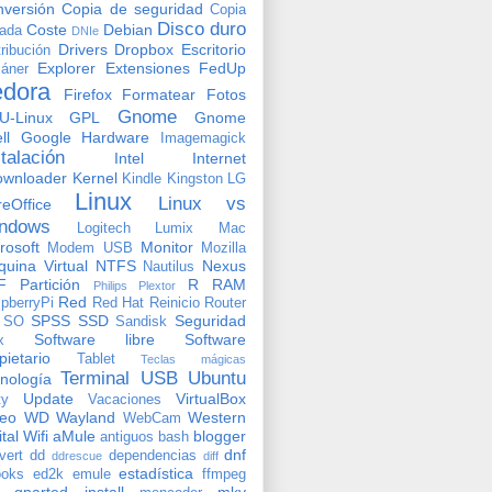
versión
Copia de seguridad
Copia
Disco duro
Coste
Debian
vada
DNIe
Drivers
Dropbox
Escritorio
tribución
Explorer
Extensiones
FedUp
áner
edora
Firefox
Formatear
Fotos
Gnome
U-Linux
GPL
Gnome
ll
Google
Hardware
Imagemagick
stalación
Intel
Internet
ownloader
Kernel
Kindle
Kingston
LG
Linux
Linux vs
reOffice
ndows
Logitech
Lumix
Mac
rosoft
Monitor
Modem USB
Mozilla
uina Virtual
NTFS
Nexus
Nautilus
F
Partición
R
RAM
Philips
Plextor
Red
pberryPi
Red Hat
Reinicio
Router
SPSS
SSD
Seguridad
SO
Sandisk
Software libre
Software
x
pietario
Tablet
Teclas mágicas
Terminal
USB
Ubuntu
nología
Update
VirtualBox
ty
Vacaciones
deo
WD
Wayland
Western
WebCam
ital
Wifi
aMule
blogger
antiguos
bash
dnf
vert
dd
dependencias
ddrescue
diff
estadística
oks
ed2k
emule
ffmpeg