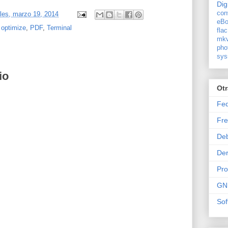
Dig
con
les, marzo 19, 2014
eBo
,
optimize
,
PDF
,
Terminal
flac
mkv
pho
sys
io
Ot
Fe
Fre
De
Der
Pr
GN
Sof