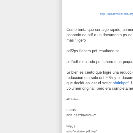
http://upload.wikimedia.
Como tenía que ser algo rápido, primer
pasando de pdf a un documento ps de g
más "ligero"
pdf2ps fichero.pdf resultado.ps
ps2pdf resultado.ps fichero.mas.pequ
Si bien es cierto que logré una reducc
reducción era solo del 20% y el docum
que decidí aplicar el script
shrinkpdf
. 
volumen original, pero era completame
#!/bin/bash
DPI=150
PDF_DESTINATION=""
help() {
echo "optimize_pdf help"