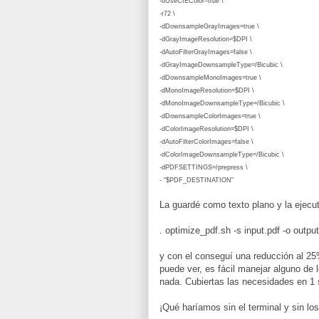
-dUseCIEColor=true \
-r72 \
-dDownsampleGrayImages=true \
-dGrayImageResolution=$DPI \
-dAutoFilterGrayImages=false \
-dGrayImageDownsampleType=/Bicubic \
-dDownsampleMonoImages=true \
-dMonoImageResolution=$DPI \
-dMonoImageDownsampleType=/Bicubic \
-dDownsampleColorImages=true \
-dColorImageResolution=$DPI \
-dAutoFilterColorImages=false \
-dColorImageDownsampleType=/Bicubic \
-dPDFSETTINGS=/prepress \
- "$PDF_DESTINATION"
La guardé como texto plano y la ejecu
. optimize_pdf.sh -s input.pdf -o output
y con el conseguí una reducción al 2
puede ver, es fácil manejar alguno de
nada. Cubiertas las necesidades en 1
¡Qué haríamos sin el terminal y sin lo