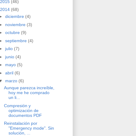
2015
(46)
2014
(68)
►
diciembre
(4)
►
noviembre
(3)
►
octubre
(9)
►
septiembre
(4)
►
julio
(7)
►
junio
(4)
►
mayo
(5)
►
abril
(6)
▼
marzo
(6)
Aunque parezca increíble,
hoy me he comprado
un li...
Compresión y
optimización de
documentos PDF
Reinstalación por
"Emergency mode". Sin
solución, ...