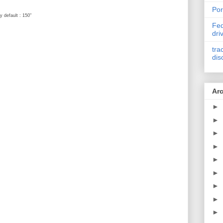
Por
y default : 150"
Fed
dri
tra
dis
Arc
►
►
►
►
►
►
►
►
►