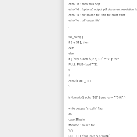
echo "-h : show this help"
echo "-d : (optional) output pdf document resolution, b
echo "-s : pdf source file, this file must exist"
echo "-o : pdf output file"
}
full_path() {
if [ -z $1 ]; then
exit;
else
if [ `expr substr ${1:-a} 1 2` != "/" ]; then
FULL_FILE=`pwd`"/"$1
fi
fi
echo $FULL_FILE
}
isNumeric(){ echo "$@" | grep -q -v "[^0-9]" ;}
while getopts "s:o:d:h" flag
do
case $flag in
#Source : source file
"s")
PDF_FILE=`full_path $OPTARG`