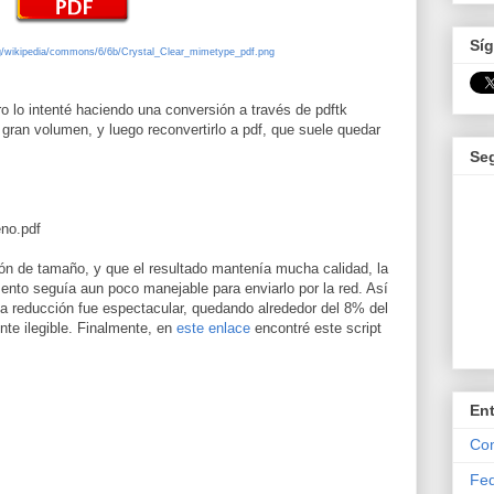
Síg
org/wikipedia/commons/6/6b/Crystal_Clear_mimetype_pdf.png
o lo intenté haciendo una conversión a través de pdftk
ran volumen, y luego reconvertirlo a pdf, que suele quedar
Se
eno.pdf
ión de tamaño, y que el resultado mantenía mucha calidad, la
ento seguía aun poco manejable para enviarlo por la red. Así
La reducción fue espectacular, quedando alrededor del 8% del
nte ilegible. Finalmente, en
este enlace
encontré este script
En
Com
Fed