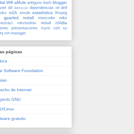
ital
Wifi
aMule
blogger
antiguos
bash
dnf
vert
dd
dependencias
ddrescue
diff
estadística
oks
ed2k
emule
ffmpeg
gparted
install
mkv
mencoder
móvil
nVidia
extract
mkvtoolnix
torec
presentaciones
rsync
ssh
su
rq
virt-manager
ras páginas
dora
e Software Foundation
bian
echo de Internet
oyecto GNU
U/Linux
tware gratuito