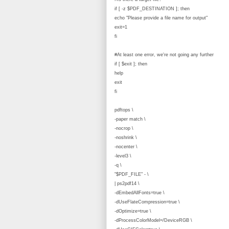
if [ -z $PDF_DESTINATION ]; then
echo "Please provide a file name for output"
exit=1
fi
#At least one error, we're not going any further
if [ $exit ]; then
help
exit
fi
pdftops \
-paper match \
-nocrop \
-noshrink \
-nocenter \
-level3 \
-q \
"$PDF_FILE" - \
| ps2pdf14 \
-dEmbedAllFonts=true \
-dUseFlateCompression=true \
-dOptimize=true \
-dProcessColorModel=/DeviceRGB \