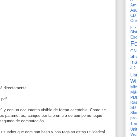
Am
As
CD
Con
pri
Dis
Esc
F
GN
She
In
JD
Lib
Wi
Mic
té directamente
Máq
PD
.pdf
Ras
SD
5% y con un documento visible de forma aceptable. Como se
Sla
 los parámetros, aunque por la premura de tiempo no toqué
pro
 segundo de computación.
Tec
Uni
s usuarios que dominan bash y nos regalan estas utilidades!
Ví