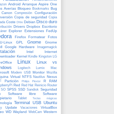
Android
Arranque
Aspire One
azon
us
Averías
Bloqueo
Bug
Bookmarks
Canon
Configuración
Compresión
versión
Copia de seguridad
Copia
Disco duro
Coste
Debian
vada
DNIe
Drivers
Dropbox
Escritorio
tribución
Explorer
Extensiones
FedUp
áner
edora
Firefox
Formatear
Fotos
Gnome
U-Linux
GPL
Gnome
ll
Google
Hardware
Imagemagick
stalación
Intel
Internet
ownloader
Kernel
Kindle
Kingston
LG
Linux
Linux vs
reOffice
ndows
Logitech
Lumix
Mac
rosoft
Monitor
Modem USB
Mozilla
uina Virtual
NTFS
Nexus
Nautilus
F
Partición
R
RAM
Philips
Plextor
Red
pberryPi
Red Hat
Reinicio
Router
SPSS
SSD
Seguridad
SO
Sandisk
Software libre
Software
x
pietario
Tablet
Teclas mágicas
Terminal
USB
Ubuntu
nología
Update
VirtualBox
ty
Vacaciones
deo
WD
Wayland
Western
WebCam