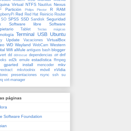
uina Virtual
NTFS
Nexus
Nautilus
F
Partición
R
RAM
Philips
Plextor
Red
pberryPi
Red Hat
Reinicio
Router
SPSS
SSD
Seguridad
SO
Sandisk
Software libre
Software
x
pietario
Tablet
Teclas mágicas
Terminal
USB
Ubuntu
nología
Update
VirtualBox
ty
Vacaciones
deo
WD
Wayland
Western
WebCam
ital
Wifi
aMule
blogger
antiguos
bash
dnf
vert
dd
dependencias
ddrescue
diff
estadística
oks
ed2k
emule
ffmpeg
gparted
install
mkv
mencoder
móvil
nVidia
extract
mkvtoolnix
torec
presentaciones
rsync
ssh
su
rq
virt-manager
ras páginas
dora
e Software Foundation
bian