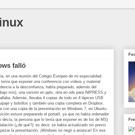
inux
Fe
ws falló
a, en una reunión del Colegio Europeo de mi especialidad.
 tenía que exponer una conferencia con vídeos y material
dencia a la desconfianza, había preparado, además del
rabajo mío), una versión en pptx, otra en ods para IMPRESS y
 fallaba. Además, llevaba 4 copias de todo en 4 lápices USB
equipaje y bolsillos y también una copia completa en Dropbox.
shiba con una copia de la presentación en Windows 7, en Ubuntu
ición estuve preparando el portatil, ya que no había ordenador
Fr
o decía, la persona que lo tenía que exponer es de los de MS)
stalación (¿de qué?); es decir, se había actualizado sin previo
pezar la presentación, ¡Windows se negó a arrancar! En ese