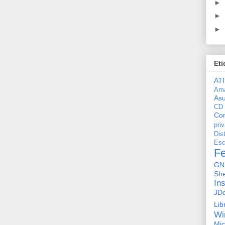
►
►
►
Eti
ATI
Am
As
CD
Con
pri
Dis
Esc
F
GN
She
In
JD
Lib
Wi
Mic