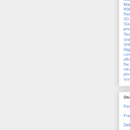
Máq
PD
Ras
SD
Sla
pro
Tec
Uni
Ví
Dig
con
eBo
flac
mkv
pho
sys
Ot
Fe
Fre
De