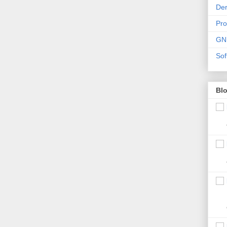
Der
Pr
GN
Sof
Bl