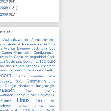
2010
(84)
2009
(121)
2008
(81)
quetas
Actualización
Almacenamiento
Android
Arranque
Aspire One
azon
us
Averías
Bloqueo
Bug
Bookmarks
Canon
Configuración
Compresión
versión
Copia de seguridad
Copia
Disco duro
Coste
Debian
vada
DNIe
Drivers
Dropbox
Escritorio
tribución
Explorer
Extensiones
FedUp
áner
edora
Firefox
Formatear
Fotos
Gnome
U-Linux
GPL
Gnome
ll
Google
Hardware
Imagemagick
stalación
Intel
Internet
ownloader
Kernel
Kindle
Kingston
LG
Linux
Linux vs
reOffice
ndows
Logitech
Lumix
Mac
rosoft
Monitor
Modem USB
Mozilla