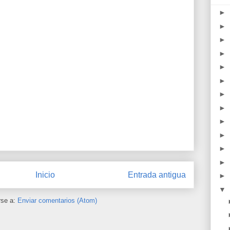
►
►
►
►
►
►
►
►
►
►
►
►
Inicio
Entrada antigua
►
▼
rse a:
Enviar comentarios (Atom)