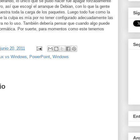
perando, lo único que se pudo hacer fue apagar forzadamente
o, así que escogí el arranque de Debian, con lo que la gente
stra toda la carga de los paquetes. Luego todo fue como la
Síg
ue la culpa es mía por no tener configurado adecuadamente las
ya no lo uso. También debería pensar que cuando algo puede
informática. Por suerte, para momentos como este tenemos
Se
 junio 20, 2011
nux vs Windows
,
PowerPoint
,
Windows
io
En
Arc