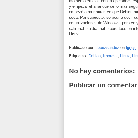
momento crucial, con las personas es
y empezar el arranque de lo más segur
empezó a murmurar, ya que Debian mue
seda. Por supuesto, se podría decir q
actualizaciones de Windows, pero yo 
salir mal, saldrá mal, sobre todo en 
Linux.
Publicado por
clopezsandez
en
lunes,
Etiquetas:
Debian
,
Impress
,
Linux
,
Li
No hay comentarios:
Publicar un comentar