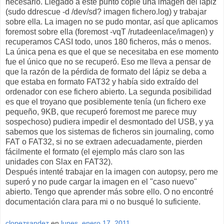
necesario. Llegado a este punto copie una imagen del lápiz
(sudo ddrescue -d /dev/sd? imagen fichero.log) y trabajar
sobre ella. La imagen no se pudo montar, así que aplicamos
foremost sobre ella (foremost -vqT /rutadeenlace/imagen) y
recuperamos CASI todo, unos 180 ficheros, más o menos.
La única pena es que el que se necesitaba en ese momento
fue el único que no se recuperó. Eso me lleva a pensar de
que la razón de la pérdida de formato del lápiz se deba a
que estaba en formato FAT32 y había sido extraído del
ordenador con ese fichero abierto. La segunda posibilidad
es que el troyano que posiblemente tenía (un fichero exe
pequeño, 9KB, que recuperó foremost me parece muy
sospechoso) pudiera impedir el desmontado del USB, y ya
sabemos que los sistemas de ficheros sin journaling, como
FAT o FAT32, si no se extraen adecuadamente, pierden
fácilmente el formato (el ejemplo más claro son las
unidades con Slax en FAT32).
Después intenté trabajar en la imagen con autopsy, pero me
superó y no pude cargar la imagen en el "caso nuevo"
abierto. Tengo que aprender más sobre ello. O no encontré
documentación clara para mi o no busqué lo suficiente.
clopezsandez
en
lunes, enero 17, 2011