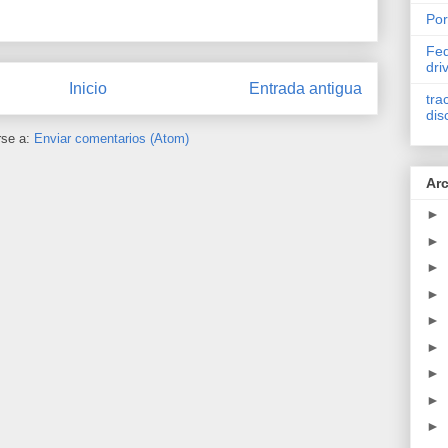
Por
Fed
dri
Inicio
Entrada antigua
tra
dis
rse a:
Enviar comentarios (Atom)
Arc
►
►
►
►
►
►
►
►
►