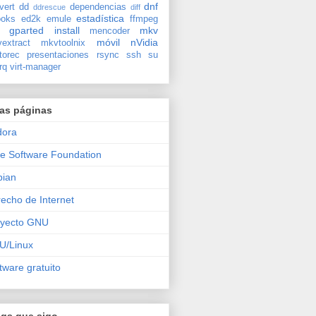
dnf
vert
dd
dependencias
ddrescue
diff
estadística
oks
ed2k
emule
ffmpeg
gparted
install
mkv
mencoder
móvil
nVidia
extract
mkvtoolnix
torec
presentaciones
rsync
ssh
su
rq
virt-manager
ras páginas
dora
e Software Foundation
bian
echo de Internet
oyecto GNU
U/Linux
tware gratuito
ogs que sigo