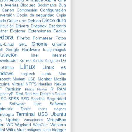
azon
us
Averías
Bloqueo
Bug
Bookmarks
Canon
Configuración
Compresión
versión
Copia de seguridad
Copia
Disco duro
Coste
Debian
vada
DNIe
Drivers
Dropbox
Escritorio
tribución
Explorer
Extensiones
FedUp
áner
edora
Firefox
Formatear
Fotos
Gnome
U-Linux
GPL
Gnome
ll
Google
Hardware
Imagemagick
stalación
Intel
Internet
ownloader
Kernel
Kindle
Kingston
LG
Linux
Linux vs
reOffice
ndows
Logitech
Lumix
Mac
rosoft
Monitor
Modem USB
Mozilla
uina Virtual
NTFS
Nexus
Nautilus
F
Partición
R
RAM
Philips
Plextor
Red
pberryPi
Red Hat
Reinicio
Router
SPSS
SSD
Seguridad
SO
Sandisk
Software libre
Software
x
pietario
Tablet
Teclas mágicas
Terminal
USB
Ubuntu
nología
Update
VirtualBox
ty
Vacaciones
deo
WD
Wayland
Western
WebCam
ital
Wifi
aMule
blogger
antiguos
bash