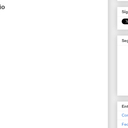
io
Síg
Se
En
Com
Fed