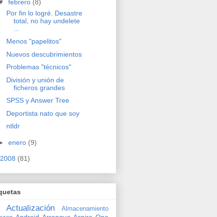
▼
febrero
(8)
Por fin lo logré. Desastre
total, no hay undelete
...
Menos "papelitos"
Nuevos descubrimientos
Problemas "técnicos"
División y unión de
ficheros grandes
SPSS y Answer Tree
Deportista nato que soy
ntldr
►
enero
(9)
2008
(81)
quetas
Actualización
Almacenamiento
Android
Arranque
Aspire One