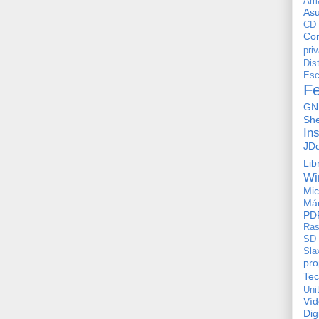
Am
As
CD
Con
pri
Dis
Esc
F
GN
She
In
JD
Lib
Wi
Mic
Máq
PD
Ras
SD
Sla
pro
Tec
Uni
Ví
Dig