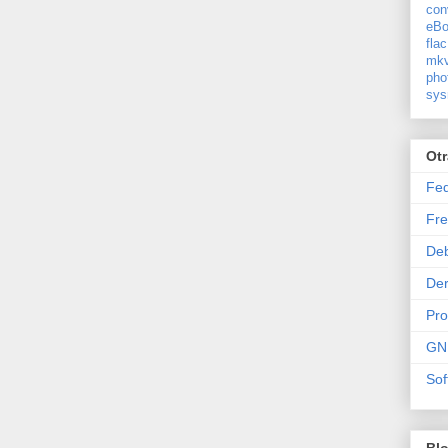
con
eBo
flac
mkv
pho
sys
Ot
Fe
Fre
De
Der
Pr
GN
Sof
Bl