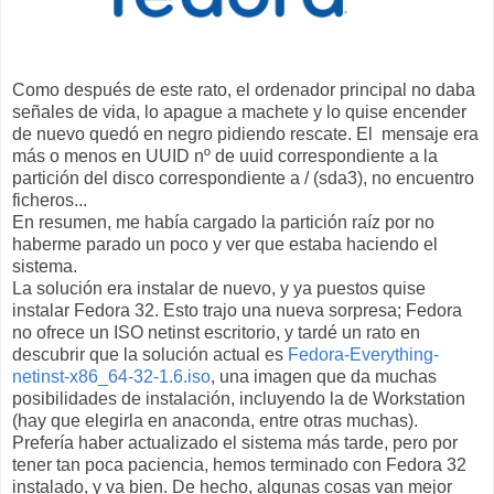
Como después de este rato, el ordenador principal no daba
señales de vida, lo apague a machete y lo quise encender
de nuevo quedó en negro pidiendo rescate. El mensaje era
más o menos en UUID nº de uuid correspondiente a la
partición del disco correspondiente a / (sda3), no encuentro
ficheros...
En resumen, me había cargado la partición raíz por no
haberme parado un poco y ver que estaba haciendo el
sistema.
La solución era instalar de nuevo, y ya puestos quise
instalar Fedora 32. Esto trajo una nueva sorpresa; Fedora
no ofrece un ISO netinst escritorio, y tardé un rato en
descubrir que la solución actual es
Fedora-Everything-
netinst-x86_64-32-1.6.iso
, una imagen que da muchas
posibilidades de instalación, incluyendo la de Workstation
(hay que elegirla en anaconda, entre otras muchas).
Prefería haber actualizado el sistema más tarde, pero por
tener tan poca paciencia, hemos terminado con Fedora 32
instalado, y va bien. De hecho, algunas cosas van mejor