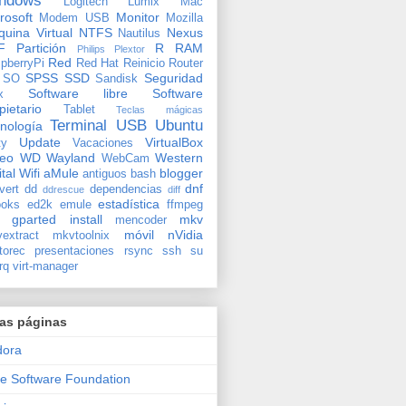
ndows
Logitech
Lumix
Mac
rosoft
Monitor
Modem USB
Mozilla
uina Virtual
NTFS
Nexus
Nautilus
F
Partición
R
RAM
Philips
Plextor
Red
pberryPi
Red Hat
Reinicio
Router
SPSS
SSD
Seguridad
SO
Sandisk
Software libre
Software
x
pietario
Tablet
Teclas mágicas
Terminal
USB
Ubuntu
nología
Update
VirtualBox
ty
Vacaciones
deo
WD
Wayland
Western
WebCam
ital
Wifi
aMule
blogger
antiguos
bash
dnf
vert
dd
dependencias
ddrescue
diff
estadística
oks
ed2k
emule
ffmpeg
gparted
install
mkv
mencoder
móvil
nVidia
extract
mkvtoolnix
torec
presentaciones
rsync
ssh
su
rq
virt-manager
ras páginas
dora
e Software Foundation