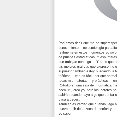
Podíamos decir que me he superespecia
conocimiento —epidemiología parasita
realmente en estos momentos yo solo d
de pruebas estadísticas. Y eso inter
que trabajan conmigo—. Y es lo que es
las mejores gráficas que expresen lo 
supuesto también estoy buscando la f
teóricas —eso es fácil, por que norm
todas mis materias— y prácticas —en
RStudio en una sala de informática me
poco útil, creo yo, para los lectores h
saldrán cuando haya algo que contar c
pasa a veces.
También es verdad que cuando llego a
nuevo, salir de la zona de confort y 
se sabe...