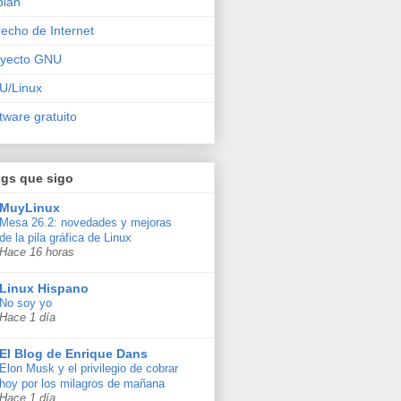
bian
echo de Internet
oyecto GNU
U/Linux
tware gratuito
ogs que sigo
MuyLinux
Mesa 26.2: novedades y mejoras
de la pila gráfica de Linux
Hace 16 horas
Linux Hispano
No soy yo
Hace 1 día
El Blog de Enrique Dans
Elon Musk y el privilegio de cobrar
hoy por los milagros de mañana
Hace 1 día