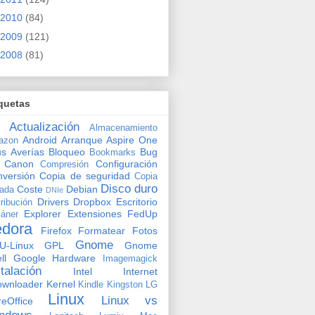
2010
(84)
2009
(121)
2008
(81)
quetas
Actualización
Almacenamiento
Android
Arranque
Aspire One
azon
us
Averías
Bloqueo
Bug
Bookmarks
Canon
Configuración
Compresión
versión
Copia de seguridad
Copia
Disco duro
Coste
Debian
vada
DNIe
Drivers
Dropbox
Escritorio
tribución
Explorer
Extensiones
FedUp
áner
edora
Firefox
Formatear
Fotos
Gnome
U-Linux
GPL
Gnome
ll
Google
Hardware
Imagemagick
stalación
Intel
Internet
ownloader
Kernel
Kindle
Kingston
LG
Linux
Linux vs
reOffice