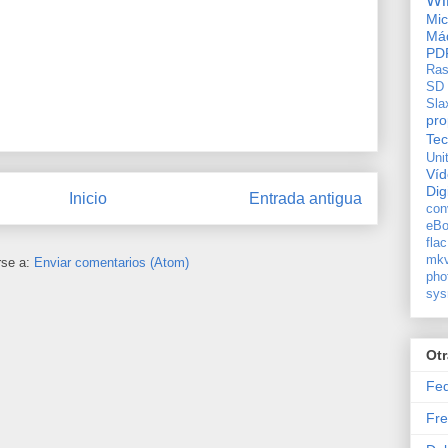
Wi
Mic
Máq
PD
Ras
SD
Sla
pro
Tec
Uni
Ví
Dig
Inicio
Entrada antigua
con
eBo
flac
mkv
rse a:
Enviar comentarios (Atom)
pho
sys
Ot
Fe
Fre