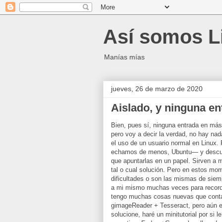
Así somos L
Manías mías
jueves, 26 de marzo de 2020
Aislado, y ninguna en
Bien, pues sí, ninguna entrada en más
pero voy a decir la verdad, no hay nad
el uso de un usuario normal en Linux.
echamos de menos, Ubuntu— y descubrí
que apuntarlas en un papel. Sirven a
tal o cual solución. Pero en estos mo
dificultades o son las mismas de siem
a mi mismo muchas veces para recorda
tengo muchas cosas nuevas que contar.
gimageReader + Tesseract, pero aún es
solucione, haré un minitutorial por si 