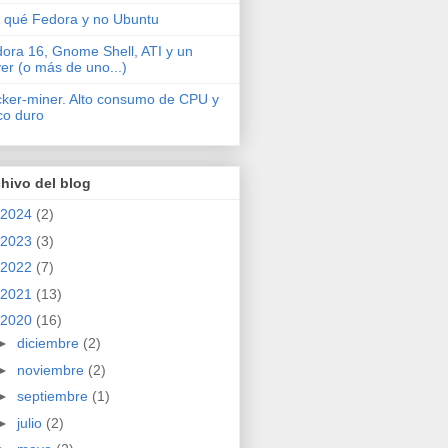
 qué Fedora y no Ubuntu
ora 16, Gnome Shell, ATI y un
ver (o más de uno...)
cker-miner. Alto consumo de CPU y
co duro
hivo del blog
2024
(2)
2023
(3)
2022
(7)
2021
(13)
2020
(16)
►
diciembre
(2)
►
noviembre
(2)
►
septiembre
(1)
►
julio
(2)