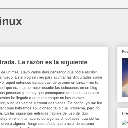
inux
Fe
trada. La razón es la siguiente
 de un mes. Llevo varios días pensando que podía escribir,
a nuevo. Este blog se creó para apuntar las dificultades sobre
 Por aquel entonces estaba casi de estreno en Linux —no te
 que era mucho mejor escribir las soluciones en un blog
 más personas y no hay que preocuparse de donde apuntaste
mentos he llegado a un punto en que no hay nuevas
pre, y no las vamos a contar dos veces. De hecho, yo me leo
r como habíamos solucionado tal o cual problema, pero no
Fr
 En las siguientes entradas hablaré del uso del dúo
toy en ello. Han aparecido algunas dificultades; cuando las
le sirve a alguien. Tengo que añadir que a nivel de sistema