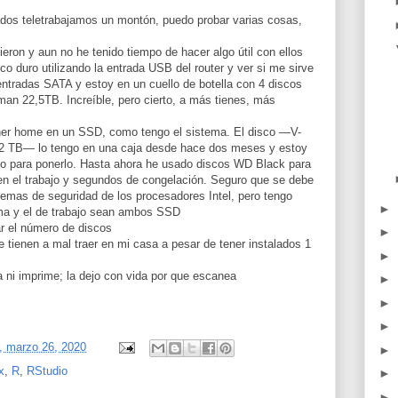
ados teletrabajamos un montón, puedo probar varias cosas,
eron y aun no he tenido tiempo de hacer algo útil con ellos
co duro utilizando la entrada USB del router y ver si me sirve
entradas SATA y estoy en un cuello de botella con 4 discos
an 22,5TB. Increíble, pero cierto, a más tienes, más
 poner home en un SSD, como tengo el sistema. El disco —V-
TB— lo tengo en una caja desde hace dos meses y estoy
po para ponerlo. Hasta ahora he usado discos WD Black para
en el trabajo y segundos de congelación. Seguro que se debe
lemas de seguridad de los procesadores Intel, pero tengo
►
ema y el de trabajo sean ambos SSD
r el número de discos
►
 tienen a mal traer en mi casa a pesar de tener instalados 1
►
a ni imprime; la dejo con vida por que escanea
►
►
►
, marzo 26, 2020
►
x
,
R
,
RStudio
►
►