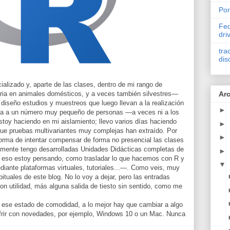
Por
Fed
dri
tra
dis
lizado y, aparte de las clases, dentro de mi rango de
ria en animales domésticos, y a veces también silvestres—
Arc
iseño estudios y muestreos que luego llevan a la realización
►
esa a un número muy pequeño de personas —a veces ni a los
toy haciendo en mi aislamiento; llevo varios días haciendo
►
que pruebas multivariantes muy complejas han extraído. Por
►
orma de intentar compensar de forma no presencial las clases
almente tengo desarrolladas Unidades Didácticas completas de
►
 eso estoy pensando, como trasladar lo que hacemos con R y
▼
diante plataformas virtuales, tutoriales...—. Como veis, muy
abituales de este blog. No lo voy a dejar, pero las entradas
on utilidad, más alguna salida de tiesto sin sentido, como me
 ese estado de comodidad, a lo mejor hay que cambiar a algo
sufrir con novedades, por ejemplo, Windows 10 o un Mac. Nunca