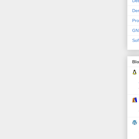
De
Der
Pr
GN
Sof
Bl