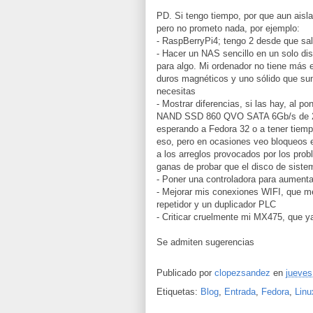
PD. Si tengo tiempo, por que aun aisl
pero no prometo nada, por ejemplo:
- RaspBerryPi4; tengo 2 desde que sali
- Hacer un NAS sencillo en un solo dis
para algo. Mi ordenador no tiene más 
duros magnéticos y uno sólido que sum
necesitas
- Mostrar diferencias, si las hay, al
NAND SSD 860 QVO SATA 6Gb/s de 2 
esperando a Fedora 32 o a tener tiem
eso, pero en ocasiones veo bloqueos 
a los arreglos provocados por los prob
ganas de probar que el disco de sist
- Poner una controladora para aumenta
- Mejorar mis conexiones WIFI, que me
repetidor y un duplicador PLC
- Criticar cruelmente mi MX475, que y
Se admiten sugerencias
Publicado por
clopezsandez
en
jueves
Etiquetas:
Blog
,
Entrada
,
Fedora
,
Linu