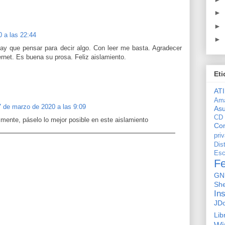
►
►
 a las 22:44
►
ay que pensar para decir algo. Con leer me basta. Agradecer
rnet. Es buena su prosa. Feliz aislamiento.
Eti
ATI
Am
7 de marzo de 2020 a las 9:09
As
CD
mente, páselo lo mejor posible en este aislamiento
Con
pri
Dis
Esc
F
GN
She
In
JD
Lib