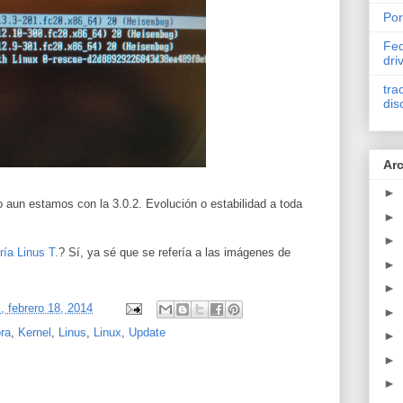
Por
Fed
dri
tra
dis
Arc
►
 aun estamos con la 3.0.2. Evolución o estabilidad a toda
►
►
ría Linus T.
? Sí, ya sé que se refería a las imágenes de
►
►
, febrero 18, 2014
►
ra
,
Kernel
,
Linus
,
Linux
,
Update
►
►
►