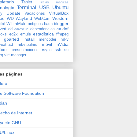
pietario
Tablet
Teclas mágicas
Terminal
USB
Ubuntu
nología
Update
VirtualBox
ty
Vacaciones
deo
WD
Wayland
Western
WebCam
ital
Wifi
aMule
blogger
antiguos
bash
dnf
vert
dd
dependencias
ddrescue
diff
estadística
oks
ed2k
emule
ffmpeg
gparted
install
mkv
mencoder
móvil
nVidia
extract
mkvtoolnix
torec
presentaciones
rsync
ssh
su
rq
virt-manager
ras páginas
dora
e Software Foundation
bian
echo de Internet
oyecto GNU
U/Linux