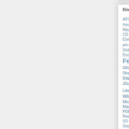
Eti
ATI
Am
As
CD
Con
pri
Dis
Esc
F
GN
She
In
JD
Lib
Wi
Mic
Máq
PD
Ras
SD
Sla