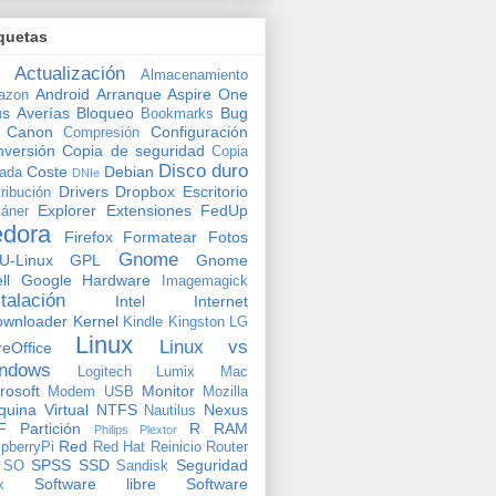
quetas
Actualización
Almacenamiento
Android
Arranque
Aspire One
azon
us
Averías
Bloqueo
Bug
Bookmarks
Canon
Configuración
Compresión
versión
Copia de seguridad
Copia
Disco duro
Coste
Debian
vada
DNIe
Drivers
Dropbox
Escritorio
tribución
Explorer
Extensiones
FedUp
áner
edora
Firefox
Formatear
Fotos
Gnome
U-Linux
GPL
Gnome
ll
Google
Hardware
Imagemagick
stalación
Intel
Internet
ownloader
Kernel
Kindle
Kingston
LG
Linux
Linux vs
reOffice
ndows
Logitech
Lumix
Mac
rosoft
Monitor
Modem USB
Mozilla
uina Virtual
NTFS
Nexus
Nautilus
F
Partición
R
RAM
Philips
Plextor
Red
pberryPi
Red Hat
Reinicio
Router
SPSS
SSD
Seguridad
SO
Sandisk
Software libre
Software
x