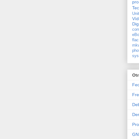
pro
Tec
Uni
Ví
Dig
con
eBo
flac
mkv
pho
sys
Ot
Fe
Fre
De
Der
Pr
GN