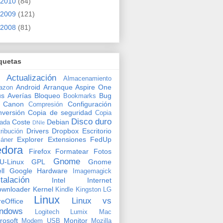
2010
(84)
2009
(121)
2008
(81)
quetas
Actualización
Almacenamiento
Android
Arranque
Aspire One
azon
us
Averías
Bloqueo
Bug
Bookmarks
Canon
Configuración
Compresión
versión
Copia de seguridad
Copia
Disco duro
Coste
Debian
vada
DNIe
Drivers
Dropbox
Escritorio
tribución
Explorer
Extensiones
FedUp
áner
edora
Firefox
Formatear
Fotos
Gnome
U-Linux
GPL
Gnome
ll
Google
Hardware
Imagemagick
stalación
Intel
Internet
ownloader
Kernel
Kindle
Kingston
LG
Linux
Linux vs
reOffice
ndows
Logitech
Lumix
Mac
rosoft
Monitor
Modem USB
Mozilla