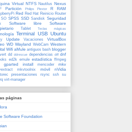
uina Virtual
NTFS
Nexus
Nautilus
F
Partición
R
RAM
Philips
Plextor
Red
pberryPi
Red Hat
Reinicio
Router
SPSS
SSD
Seguridad
SO
Sandisk
Software libre
Software
x
pietario
Tablet
Teclas mágicas
Terminal
USB
Ubuntu
nología
Update
VirtualBox
ty
Vacaciones
deo
WD
Wayland
Western
WebCam
ital
Wifi
aMule
blogger
antiguos
bash
dnf
vert
dd
dependencias
ddrescue
diff
estadística
oks
ed2k
emule
ffmpeg
gparted
install
mkv
mencoder
móvil
nVidia
extract
mkvtoolnix
torec
presentaciones
rsync
ssh
su
rq
virt-manager
ras páginas
dora
e Software Foundation
bian