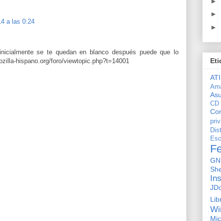
►
►
4 a las 0:24
►
inicialmente se te quedan en blanco después puede que lo
Eti
ozilla-hispano.org/foro/viewtopic.php?t=14001
ATI
Am
As
CD
Con
pri
Dis
Esc
F
GN
She
In
JD
Lib
Wi
Mic