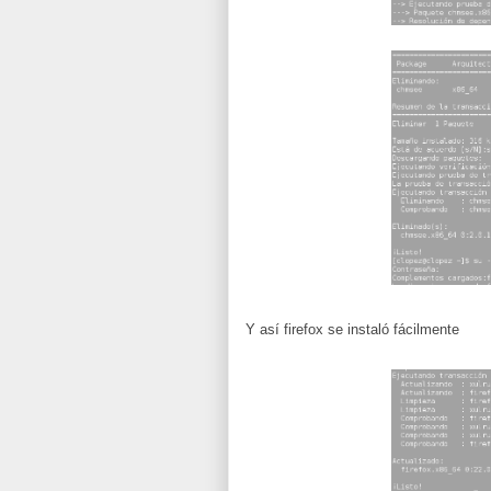
Y así firefox se instaló fácilmente