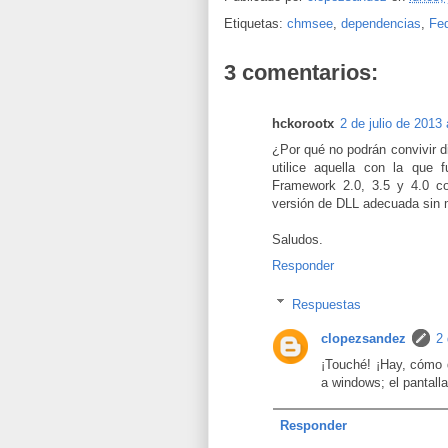
Etiquetas:
chmsee
,
dependencias
,
Fe
3 comentarios:
hckorootx
2 de julio de 2013 
¿Por qué no podrán convivir di
utilice aquella con la qu
Framework 2.0, 3.5 y 4.0 co
versión de DLL adecuada sin 
Saludos.
Responder
Respuestas
clopezsandez
2 
¡Touché! ¡Hay, cómo 
a windows; el pantall
Responder