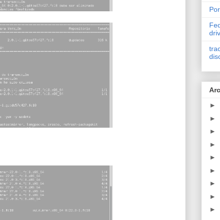
Por
Fed
dri
tra
dis
Arc
►
►
►
►
►
►
►
►
►