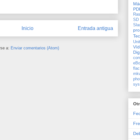
Máq
PD
Ras
SD
Sla
Inicio
Entrada antigua
pro
Tec
Uni
Ví
rse a:
Enviar comentarios (Atom)
Dig
con
eBo
flac
mkv
pho
sys
Ot
Fe
Fre
De