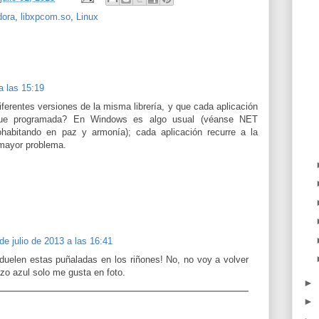
dora
,
libxpcom.so
,
Linux
a las 15:19
ferentes versiones de la misma librería, y que cada aplicación
e fue programada? En Windows es algo usual (véanse NET
habitando en paz y armonía); cada aplicación recurre a la
mayor problema.
de julio de 2013 a las 16:41
duelen estas puñaladas en los riñones! No, no voy a volver
azo azul solo me gusta en foto.
►
►