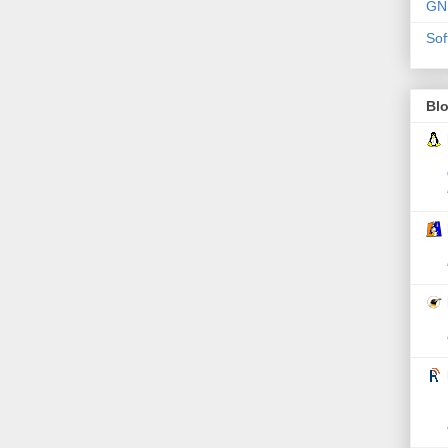
GN
Sof
Bl