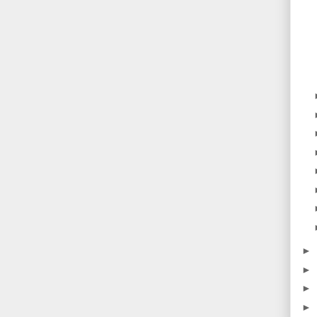
►
►
►
►