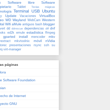
Software libre
Software
x
pietario
Tablet
Teclas mágicas
Terminal
USB
Ubuntu
nología
Update
VirtualBox
ty
Vacaciones
deo
WD
Wayland
Western
WebCam
ital
Wifi
aMule
blogger
antiguos
bash
dnf
vert
dd
dependencias
ddrescue
diff
estadística
oks
ed2k
emule
ffmpeg
gparted
install
mkv
mencoder
móvil
nVidia
extract
mkvtoolnix
torec
presentaciones
rsync
ssh
su
rq
virt-manager
ras páginas
dora
e Software Foundation
bian
echo de Internet
oyecto GNU