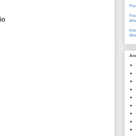
Por
Fed
io
dri
tra
dis
Arc
►
►
►
►
►
►
►
►
►