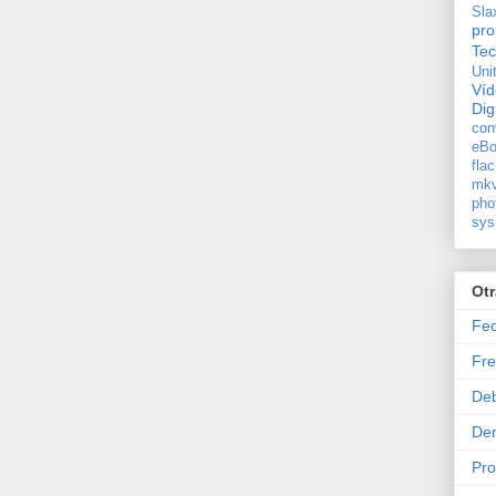
Sla
pro
Tec
Uni
Ví
Dig
con
eBo
flac
mkv
pho
sys
Ot
Fe
Fre
De
Der
Pr