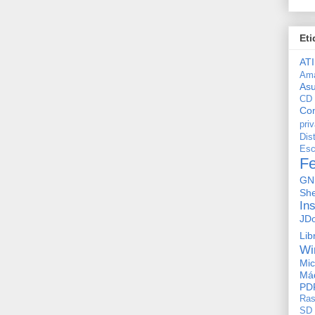
Eti
ATI
Am
As
CD
Con
pri
Dis
Esc
F
GN
She
In
JD
Lib
Wi
Mic
Máq
PD
Ras
SD