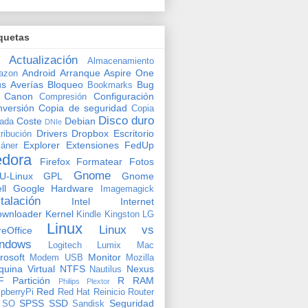
quetas
Actualización
Almacenamiento
Android
Arranque
Aspire One
azon
us
Averías
Bloqueo
Bug
Bookmarks
Canon
Configuración
Compresión
versión
Copia de seguridad
Copia
Disco duro
Coste
Debian
vada
DNIe
Drivers
Dropbox
Escritorio
tribución
Explorer
Extensiones
FedUp
áner
edora
Firefox
Formatear
Fotos
Gnome
U-Linux
GPL
Gnome
ll
Google
Hardware
Imagemagick
stalación
Intel
Internet
ownloader
Kernel
Kindle
Kingston
LG
Linux
Linux vs
reOffice
ndows
Logitech
Lumix
Mac
rosoft
Monitor
Modem USB
Mozilla
uina Virtual
NTFS
Nexus
Nautilus
F
Partición
R
RAM
Philips
Plextor
Red
pberryPi
Red Hat
Reinicio
Router
SPSS
SSD
Seguridad
SO
Sandisk