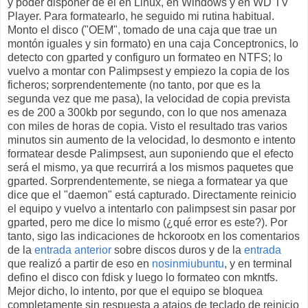
y poder disponer de él en Linux, en Windows y en WD TV
Player. Para formatearlo, he seguido mi rutina habitual.
Monto el disco ("OEM", tomado de una caja que trae un
montón iguales y sin formato) en una caja Conceptronics, lo
detecto con gparted y configuro un formateo en NTFS; lo
vuelvo a montar con Palimpsest y empiezo la copia de los
ficheros; sorprendentemente (no tanto, por que es la
segunda vez que me pasa), la velocidad de copia prevista
es de 200 a 300kb por segundo, con lo que nos amenaza
con miles de horas de copia. Visto el resultado tras varios
minutos sin aumento de la velocidad, lo desmonto e intento
formatear desde Palimpsest, aun suponiendo que el efecto
será el mismo, ya que recurrirá a los mismos paquetes que
gparted. Sorprendentemente, se niega a formatear ya que
dice que el "daemon" está capturado. Directamente reinicio
el equipo y vuelvo a intentarlo con palimpsest sin pasar por
gparted, pero me dice lo mismo (¿qué error es este?). Por
tanto, sigo las indicaciones de hckorootx en los comentarios
de la
entrada anterior
sobre discos duros y de la
entrada
que realizó a partir de eso en
nosinmiubuntu
, y en terminal
defino el disco con fdisk y luego lo formateo con mkntfs.
Mejor dicho, lo intento, por que el equipo se bloquea
completamente sin respuesta a atajos de teclado de reinicio