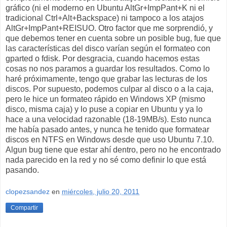
gráfico (ni el moderno en Ubuntu AltGr+ImpPant+K ni el
tradicional Ctrl+Alt+Backspace) ni tampoco a los atajos
AltGr+ImpPant+REISUO. Otro factor que me sorprendió, y
que debemos tener en cuenta sobre un posible bug, fue que
las características del disco varían según el formateo con
gparted o fdisk. Por desgracia, cuando hacemos estas
cosas no nos paramos a guardar los resultados. Como lo
haré próximamente, tengo que grabar las lecturas de los
discos. Por supuesto, podemos culpar al disco o a la caja,
pero le hice un formateo rápido en Windows XP (mismo
disco, misma caja) y lo puse a copiar en Ubuntu y ya lo
hace a una velocidad razonable (18-19MB/s). Esto nunca
me había pasado antes, y nunca he tenido que formatear
discos en NTFS en Windows desde que uso Ubuntu 7.10.
Algun bug tiene que estar ahí dentro, pero no he encontrado
nada parecido en la red y no sé como definir lo que está
pasando.
clopezsandez
en
miércoles, julio 20, 2011
Compartir