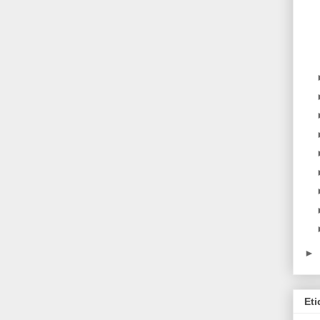
►
Eti