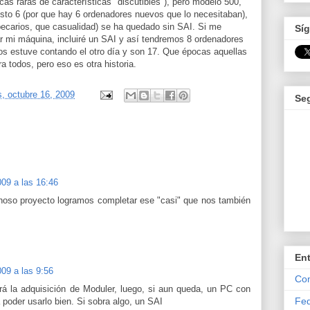
s raras de características "discutibles"), pero modelo 500,
sto 6 (por que hay 6 ordenadores nuevos que lo necesitaban),
becarios, que casualidad) se ha quedado sin SAI. Si me
Síg
 mi máquina, incluiré un SAI y así tendremos 8 ordenadores
los estuve contando el otro día y son 17. Que épocas aquellas
 todos, pero eso es otra historia.
s, octubre 16, 2009
Se
009 a las 16:46
choso proyecto logramos completar ese "casi" que nos también
En
09 a las 9:56
Com
rá la adquisición de Moduler, luego, si aun queda, un PC con
Fed
oder usarlo bien. Si sobra algo, un SAI