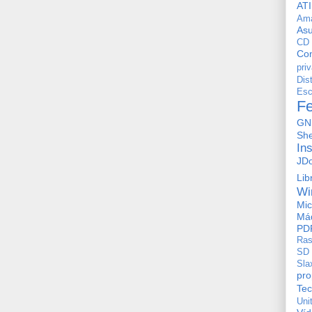
ATI
Am
As
CD
Con
pri
Dis
Esc
F
GN
She
In
JD
Lib
Wi
Mic
Máq
PD
Ras
SD
Sla
pro
Tec
Uni