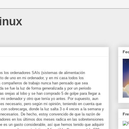
inux
Fe
os los ordenadores SAIs (sistemas de alimentación
sto de uno en mi ordenador, y en mi casa todos los
os compañeros de trabajo nunca han pensado que sea
a se fue la luz de forma generalizada y por un periodo
las orejas al lobo y se han comprado 5 de golpe para llegar a
e mi ordenador y otro que tenía yo antes. Por supuesto, aun
es necesario, pero según mi opinión, teniendo en cuenta que
y con sobrecarga, donde la luz salta 3 o 4 veces a la semana y
Fr
necesarios. De hecho, estoy convencido de que la razón de
adores en los últimos dos meses radica en las sobretensiones
pe es un gasto considerable, así que hemos tenido que adquirir