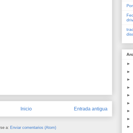
Por
Fed
dri
tra
dis
Arc
►
►
►
►
►
►
Inicio
Entrada antigua
►
►
►
rse a:
Enviar comentarios (Atom)