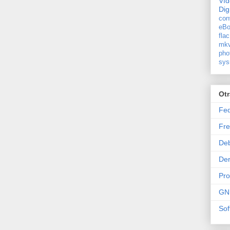
Ví
Dig
con
eBo
flac
mkv
pho
sys
Ot
Fe
Fre
De
Der
Pr
GN
Sof