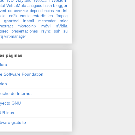
deo
WD
Wayland
Western
WebCam
ital
Wifi
aMule
blogger
antiguos
bash
dnf
vert
dd
dependencias
ddrescue
diff
estadística
oks
ed2k
emule
ffmpeg
gparted
install
mkv
mencoder
móvil
nVidia
extract
mkvtoolnix
torec
presentaciones
rsync
ssh
su
rq
virt-manager
ras páginas
dora
e Software Foundation
bian
echo de Internet
oyecto GNU
U/Linux
tware gratuito