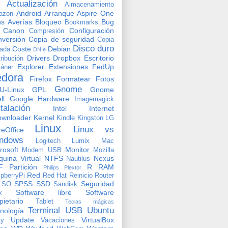
Actualización
Almacenamiento
Android
Arranque
Aspire One
azon
us
Averías
Bloqueo
Bug
Bookmarks
Canon
Configuración
Compresión
versión
Copia de seguridad
Copia
Disco duro
Coste
Debian
vada
DNIe
Drivers
Dropbox
Escritorio
tribución
Explorer
Extensiones
FedUp
áner
edora
Firefox
Formatear
Fotos
Gnome
U-Linux
GPL
Gnome
ll
Google
Hardware
Imagemagick
stalación
Intel
Internet
ownloader
Kernel
Kindle
Kingston
LG
Linux
Linux vs
reOffice
ndows
Logitech
Lumix
Mac
rosoft
Monitor
Modem USB
Mozilla
uina Virtual
NTFS
Nexus
Nautilus
F
Partición
R
RAM
Philips
Plextor
Red
pberryPi
Red Hat
Reinicio
Router
SPSS
SSD
Seguridad
SO
Sandisk
Software libre
Software
x
pietario
Tablet
Teclas mágicas
Terminal
USB
Ubuntu
nología
Update
VirtualBox
ty
Vacaciones