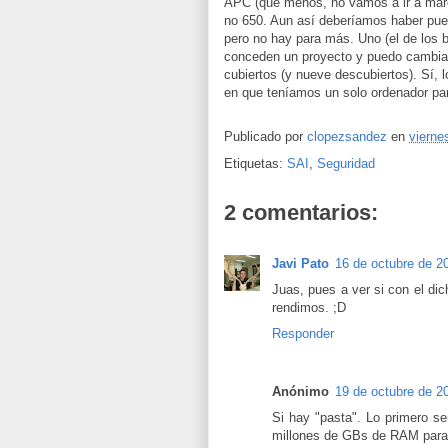
APC (que menos, no vamos a ir a marca
no 650. Aun así deberíamos haber pue
pero no hay para más. Uno (el de los 
conceden un proyecto y puedo cambiar
cubiertos (y nueve descubiertos). Sí, 
en que teníamos un solo ordenador para
Publicado por
clopezsandez
en
vierne
Etiquetas:
SAI
,
Seguridad
2 comentarios:
Javi Pato
16 de octubre de 2
Juas, pues a ver si con el di
rendimos. ;D
Responder
Anónimo
19 de octubre de 20
Si hay "pasta". Lo primero se
millones de GBs de RAM para p