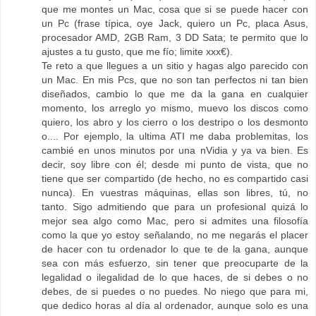
que me montes un Mac, cosa que si se puede hacer con
un Pc (frase típica, oye Jack, quiero un Pc, placa Asus,
procesador AMD, 2GB Ram, 3 DD Sata; te permito que lo
ajustes a tu gusto, que me fío; limite xxx€).
Te reto a que llegues a un sitio y hagas algo parecido con
un Mac. En mis Pcs, que no son tan perfectos ni tan bien
diseñados, cambio lo que me da la gana en cualquier
momento, los arreglo yo mismo, muevo los discos como
quiero, los abro y los cierro o los destripo o los desmonto
o.... Por ejemplo, la ultima ATI me daba problemitas, los
cambié en unos minutos por una nVidia y ya va bien. Es
decir, soy libre con él; desde mi punto de vista, que no
tiene que ser compartido (de hecho, no es compartido casi
nunca). En vuestras máquinas, ellas son libres, tú, no
tanto. Sigo admitiendo que para un profesional quizá lo
mejor sea algo como Mac, pero si admites una filosofía
como la que yo estoy señalando, no me negarás el placer
de hacer con tu ordenador lo que te de la gana, aunque
sea con más esfuerzo, sin tener que preocuparte de la
legalidad o ilegalidad de lo que haces, de si debes o no
debes, de si puedes o no puedes. No niego que para mi,
que dedico horas al día al ordenador, aunque solo es una