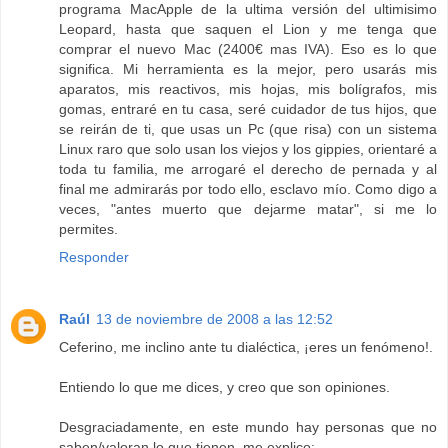
programa MacApple de la ultima versión del ultimisimo
Leopard, hasta que saquen el Lion y me tenga que
comprar el nuevo Mac (2400€ mas IVA). Eso es lo que
significa. Mi herramienta es la mejor, pero usarás mis
aparatos, mis reactivos, mis hojas, mis bolígrafos, mis
gomas, entraré en tu casa, seré cuidador de tus hijos, que
se reirán de ti, que usas un Pc (que risa) con un sistema
Linux raro que solo usan los viejos y los gippies, orientaré a
toda tu familia, me arrogaré el derecho de pernada y al
final me admirarás por todo ello, esclavo mío. Como digo a
veces, "antes muerto que dejarme matar", si me lo
permites.
Responder
Raúl
13 de noviembre de 2008 a las 12:52
Ceferino, me inclino ante tu dialéctica, ¡eres un fenómeno!.
Entiendo lo que me dices, y creo que son opiniones.
Desgraciadamente, en este mundo hay personas que no
saben/valoran lo que tienen, me explico: