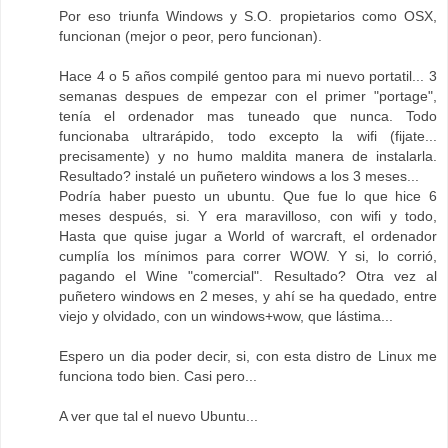
Por eso triunfa Windows y S.O. propietarios como OSX,
funcionan (mejor o peor, pero funcionan).
Hace 4 o 5 años compilé gentoo para mi nuevo portatil... 3
semanas despues de empezar con el primer "portage",
tenía el ordenador mas tuneado que nunca. Todo
funcionaba ultrarápido, todo excepto la wifi (fijate...
precisamente) y no humo maldita manera de instalarla.
Resultado? instalé un puñetero windows a los 3 meses...
Podría haber puesto un ubuntu. Que fue lo que hice 6
meses después, si. Y era maravilloso, con wifi y todo,
Hasta que quise jugar a World of warcraft, el ordenador
cumplía los mínimos para correr WOW. Y si, lo corrió,
pagando el Wine "comercial". Resultado? Otra vez al
puñetero windows en 2 meses, y ahí se ha quedado, entre
viejo y olvidado, con un windows+wow, que lástima...
Espero un dia poder decir, si, con esta distro de Linux me
funciona todo bien. Casi pero...
A ver que tal el nuevo Ubuntu...