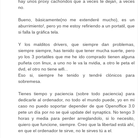
hay unos proxy cachondos que a veces te dejan, a veces
no.
Bueno, básicamente(no me extenderé mucho), es un
aburrimiento!, pero yo me estoy refiriendo a un portatil, que
si falla la gráfica tela.
Y los malditos drivers, que siempre dan problemas,
siempre siempre, has tenido que tener mucha suerte, pero
yo los 3 portatiles que me he ido comprado tienen alguna
puñeta con linux, a uno no le va la nvidia, a otro le peta el
dvd, el otro no tiene wifi...
Eso si, siempre he tenido y tendré clónicos para
sobremesa.
Tienes tiempo y paciencia (sobre todo paciencia) para
dedicarle al ordenador, no todo el mundo puede, yo en mi
caso no puedo soportar depender de que Openoffice 3.0
pete un día por no se qué update del synaptics. No tengo 3
horas y media para perder arreglandolo, si lo necesito,
quiero que funcione, siempre. Creo que la libertad está ahí,
en que el ordenador te sirve, no le sirves tú a el.