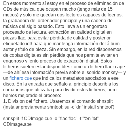
En estos momento sí estoy en el proceso de eliminación de
CDs de música, que ocupan mucho (tengo más de 15
metros) y solo me quedan dos lectores capaces de leerlos,
la grabadora del ordenador principal y una cadena de
música del siglo pasado. Esto lleva a un engorroso
procesado de lectura, extracción en calidad digital en
piezas flac, para evitar pérdida de calidad y posterior
etiquetado id3 para que mantenga información del álbum,
autor y título de pieza. Sin embargo, en la red disponemos
de copias digitales sin pérdida que nos permite evitar en
engorroso y lento proceso de extracción digital. Estos
ficheros suelen estar disponibles como un fichero flac o ape
—de ahí esa información previa sobre el sonido monkey— y
un
fichero cue
que indica los metadatos asociados a ese
disco. En la entrada que señalo al principio describía los
comandos que utilizaba para dividir estos ficheros, pero
hemos mejorado el proceso:
1. División del fichero. Usaremos el comando shnsplit
(instalar previamente shntool: su -c 'dnf install shntool')
shnsplit -f CDImage.cue -o "flac flac" -t "%n %t"
CDImage.ape