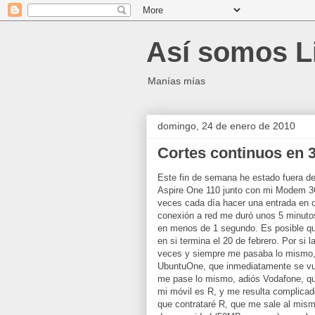
Así somos L
Manías mías
domingo, 24 de enero de 2010
Cortes continuos en 
Este fin de semana he estado fuera d
Aspire One 110 junto con mi Modem 3G
veces cada día hacer una entrada en o
conexión a red me duró unos 5 minuto
en menos de 1 segundo. Es posible que
en si termina el 20 de febrero. Por si
veces y siempre me pasaba lo mismo, 
UbuntuOne, que inmediatamente se vue
me pase lo mismo, adiós Vodafone, qu
mi móvil es R, y me resulta complicad
que contrataré R, que me sale al mis