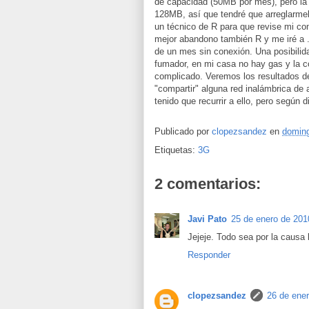
de capacidad (50MB por mes), pero la 
128MB, así que tendré que arreglarme
un técnico de R para que revise mi co
mejor abandono también R y me iré a .
de un mes sin conexión. Una posibilid
fumador, en mi casa no hay gas y la c
complicado. Veremos los resultados d
"compartir" alguna red inalámbrica de
tenido que recurrir a ello, pero según
Publicado por
clopezsandez
en
doming
Etiquetas:
3G
2 comentarios:
Javi Pato
25 de enero de 201
Jejeje. Todo sea por la causa 
Responder
clopezsandez
26 de ener