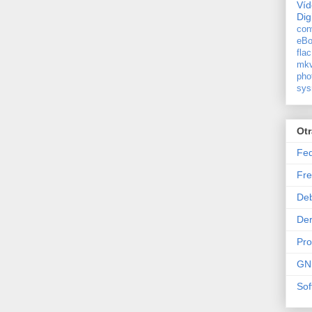
Ví
Dig
con
eBo
flac
mkv
pho
sys
Ot
Fe
Fre
De
Der
Pr
GN
Sof