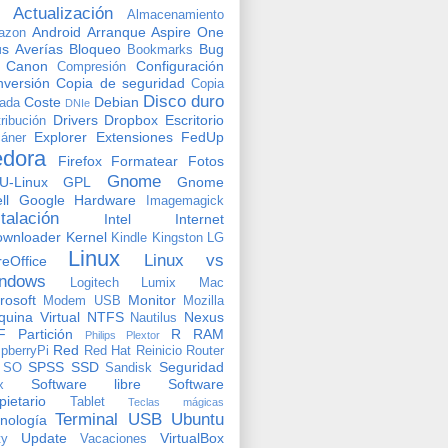
Actualización
Almacenamiento
Android
Arranque
Aspire One
azon
us
Averías
Bloqueo
Bug
Bookmarks
Canon
Configuración
Compresión
versión
Copia de seguridad
Copia
Disco duro
Coste
Debian
vada
DNIe
Drivers
Dropbox
Escritorio
tribución
Explorer
Extensiones
FedUp
áner
edora
Firefox
Formatear
Fotos
Gnome
U-Linux
GPL
Gnome
ll
Google
Hardware
Imagemagick
stalación
Intel
Internet
ownloader
Kernel
Kindle
Kingston
LG
Linux
Linux vs
reOffice
ndows
Logitech
Lumix
Mac
rosoft
Monitor
Modem USB
Mozilla
uina Virtual
NTFS
Nexus
Nautilus
F
Partición
R
RAM
Philips
Plextor
Red
pberryPi
Red Hat
Reinicio
Router
SPSS
SSD
Seguridad
SO
Sandisk
Software libre
Software
x
pietario
Tablet
Teclas mágicas
Terminal
USB
Ubuntu
nología
Update
VirtualBox
ty
Vacaciones