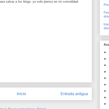
ra salvar a los blogs; yo solo pienso en mi comodidad
Por
Fed
dri
tra
dis
Arc
►
►
►
►
►
►
►
Inicio
Entrada antigua
►
►