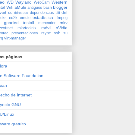
deo
WD
Wayland
Western
WebCam
ital
Wifi
aMule
blogger
antiguos
bash
dnf
vert
dd
dependencias
ddrescue
diff
estadística
oks
ed2k
emule
ffmpeg
gparted
install
mkv
mencoder
móvil
nVidia
extract
mkvtoolnix
torec
presentaciones
rsync
ssh
su
rq
virt-manager
ras páginas
dora
e Software Foundation
bian
echo de Internet
oyecto GNU
U/Linux
tware gratuito