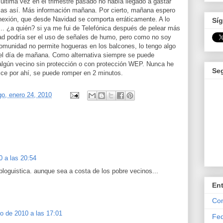
última vez en el trimestre pasado no había llegado a gastar
las así. Más información mañana. Por cierto, mañana espero
nexión, que desde Navidad se comporta erráticamente. A lo
Síg
.. ¿a quién? si ya me fui de Telefónica después de pelear más
ad podría ser el uso de señales de humo, pero como no soy
omunidad no permite hogueras en los balcones, lo tengo algo
el día de mañana. Como alternativa siempre se puede
 algún vecino sin protección o con protección WEP. Nunca he
Se
 dice por ahí, se puede romper en 2 minutos.
o, enero 24, 2010
0 a las 20:54
bloguistica. aunque sea a costa de los pobre vecinos...
En
Com
o de 2010 a las 17:01
Fed