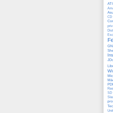
ATI
Am
As
CD
Con
pri
Dis
Esc
F
GN
She
In
JD
Lib
Wi
Mic
Máq
PD
Ras
SD
Sla
pro
Tec
Uni