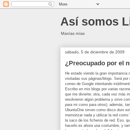
Así somos L
Manías mías
sábado, 5 de diciembre de 2009
¿Preocupado por el n
He estado viendo la gran importancia 
visitadas sus páginas/blogs. Será por 
correo de Google intentando inútilmen
Escribo en mis blogs por varias razone
que me divierte; otra, cada vez más i
resolvieron algún problema y sirve com
para mi como para otros); además, ta
UbuntuOne sirven como disco duro ext
memorizar nada y utilizar la red como
la saco de los ficheros de red. Eso, 
hacerlo es ahora una costumbre, y ta