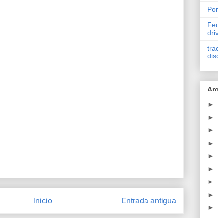
Por
Fed
dri
tra
dis
Arc
►
►
►
►
►
►
►
►
Inicio
Entrada antigua
►