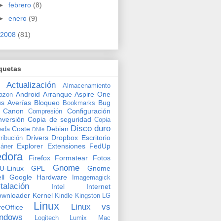
►
febrero
(8)
►
enero
(9)
2008
(81)
quetas
Actualización
Almacenamiento
Android
Arranque
Aspire One
azon
us
Averías
Bloqueo
Bug
Bookmarks
Canon
Configuración
Compresión
versión
Copia de seguridad
Copia
Disco duro
Coste
Debian
vada
DNIe
Drivers
Dropbox
Escritorio
tribución
Explorer
Extensiones
FedUp
áner
edora
Firefox
Formatear
Fotos
Gnome
U-Linux
GPL
Gnome
ll
Google
Hardware
Imagemagick
stalación
Intel
Internet
ownloader
Kernel
Kindle
Kingston
LG
Linux
Linux vs
reOffice
ndows
Logitech
Lumix
Mac