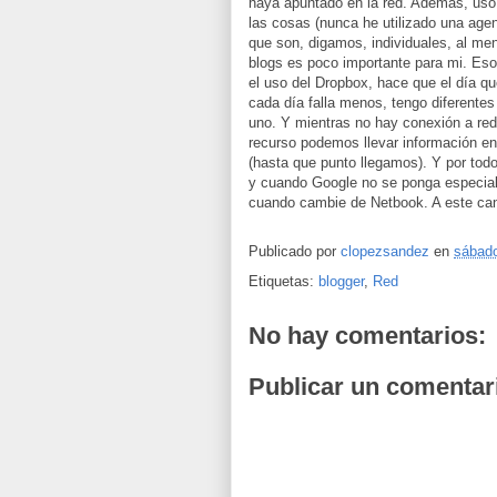
haya apuntado en la red. Además, uso 
las cosas (nunca he utilizado una agen
que son, digamos, individuales, al men
blogs es poco importante para mi. Es
el uso del Dropbox, hace que el día qu
cada día falla menos, tengo diferentes
uno. Y mientras no hay conexión a red
recurso podemos llevar información e
(hasta que punto llegamos). Y por to
y cuando Google no se ponga especial
cuando cambie de Netbook. A este can
Publicado por
clopezsandez
en
sábado
Etiquetas:
blogger
,
Red
No hay comentarios:
Publicar un comentar