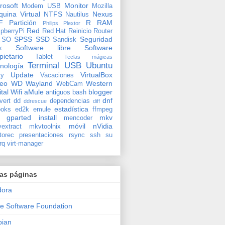
rosoft
Monitor
Modem USB
Mozilla
uina Virtual
NTFS
Nexus
Nautilus
F
Partición
R
RAM
Philips
Plextor
Red
pberryPi
Red Hat
Reinicio
Router
SPSS
SSD
Seguridad
SO
Sandisk
Software libre
Software
x
pietario
Tablet
Teclas mágicas
Terminal
USB
Ubuntu
nología
Update
VirtualBox
ty
Vacaciones
deo
WD
Wayland
Western
WebCam
ital
Wifi
aMule
blogger
antiguos
bash
dnf
vert
dd
dependencias
ddrescue
diff
estadística
oks
ed2k
emule
ffmpeg
gparted
install
mkv
mencoder
móvil
nVidia
extract
mkvtoolnix
torec
presentaciones
rsync
ssh
su
rq
virt-manager
ras páginas
dora
e Software Foundation
bian