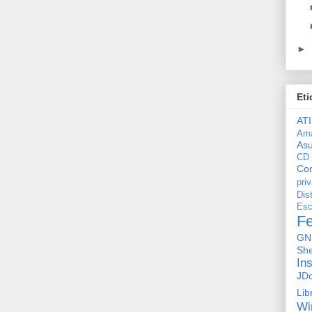
►
Eti
ATI
Am
As
CD
Con
pri
Dis
Esc
F
GN
She
In
JD
Lib
Wi