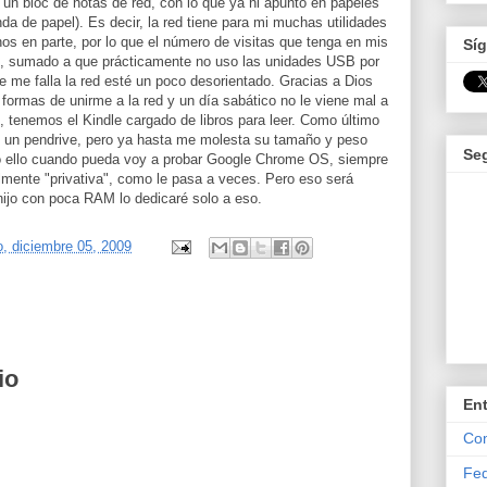
un bloc de notas de red, con lo que ya ni apunto en papeles
da de papel). Es decir, la red tiene para mi muchas utilidades
os en parte, por lo que el número de visitas que tenga en mis
Síg
o, sumado a que prácticamente no uso las unidades USB por
e me falla la red esté un poco desorientado. Gracias a Dios
 formas de unirme a la red y un día sabático no le viene mal a
, tenemos el Kindle cargado de libros para leer. Como último
n un pendrive, pero ya hasta me molesta su tamaño y peso
Se
do ello cuando pueda voy a probar Google Chrome OS, siempre
mente "privativa", como le pasa a veces. Pero eso será
ijo con poca RAM lo dedicaré solo a eso.
, diciembre 05, 2009
io
En
Com
Fed