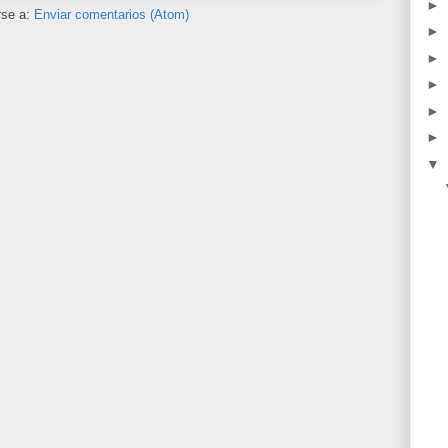
►
rse a:
Enviar comentarios (Atom)
►
►
►
►
►
▼