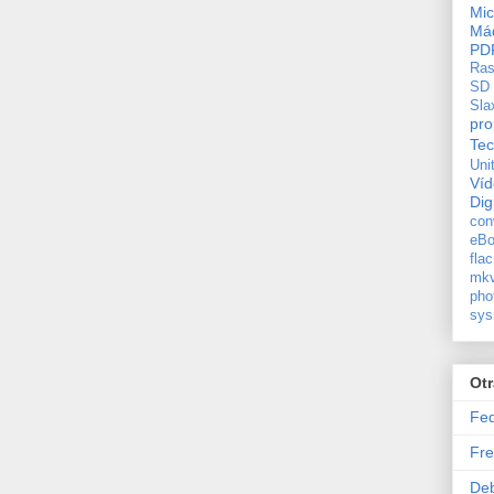
Mic
Máq
PD
Ras
SD
Sla
pro
Tec
Uni
Ví
Dig
con
eBo
flac
mkv
pho
sys
Ot
Fe
Fre
De