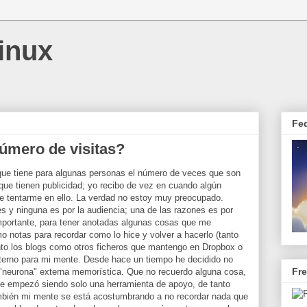
inux
Fe
úmero de visitas?
que tiene para algunas personas el número de veces que son
que tienen publicidad; yo recibo de vez en cuando algún
te tentarme en ello. La verdad no estoy muy preocupado.
s y ninguna es por la audiencia; una de las razones es por
mportante, para tener anotadas algunas cosas que me
o notas para recordar como lo hice y volver a hacerlo (tanto
nto los blogs como otros ficheros que mantengo en Dropbox o
erno para mi mente. Desde hace un tiempo he decidido no
Fr
 "neurona" externa memorística. Que no recuerdo alguna cosa,
que empezó siendo solo una herramienta de apoyo, de tanto
mbién mi mente se está acostumbrando a no recordar nada que