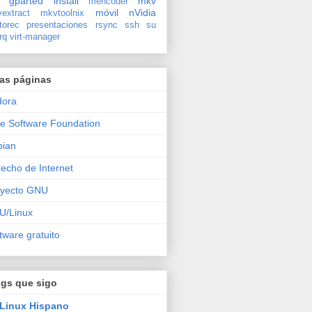
gparted
install
mkv
mencoder
móvil
nVidia
extract
mkvtoolnix
torec
presentaciones
rsync
ssh
su
rq
virt-manager
ras páginas
dora
e Software Foundation
bian
echo de Internet
oyecto GNU
U/Linux
tware gratuito
ogs que sigo
Linux Hispano