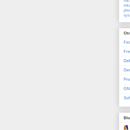
flac
mkv
pho
sys
Ot
Fe
Fre
De
Der
Pr
GN
Sof
Bl