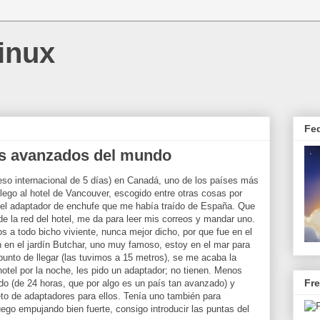
inux
Fe
ás avanzados del mundo
eso internacional de 5 días) en Canadá, uno de los países más
ego al hotel de Vancouver, escogido entre otras cosas por
la el adaptador de enchufe que me había traído de España. Que
 de la red del hotel, me da para leer mis correos y mandar uno.
os a todo bicho viviente, nunca mejor dicho, por que fue en el
n en el jardín Butchar, uno muy famoso, estoy en el mar para
punto de llegar (las tuvimos a 15 metros), se me acaba la
hotel por la noche, les pido un adaptador; no tienen. Menos
Fr
o (de 24 horas, que por algo es un país tan avanzado) y
o de adaptadores para ellos. Tenía uno también para
ego empujando bien fuerte, consigo introducir las puntas del