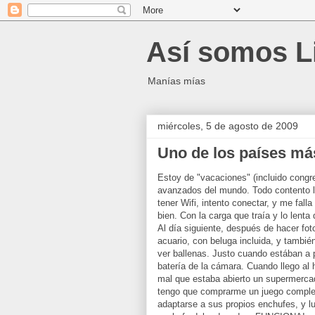
Así somos L
Manías mías
miércoles, 5 de agosto de 2009
Uno de los países m
Estoy de "vacaciones" (incluido congr
avanzados del mundo. Todo contento ll
tener Wifi, intento conectar, y me fal
bien. Con la carga que traía y lo lenta
Al día siguiente, después de hacer fot
acuario, con beluga incluida, y tambié
ver ballenas. Justo cuando estában a 
batería de la cámara. Cuando llego al 
mal que estaba abierto un supermercad
tengo que comprarme un juego complet
adaptarse a sus propios enchufes, y lu