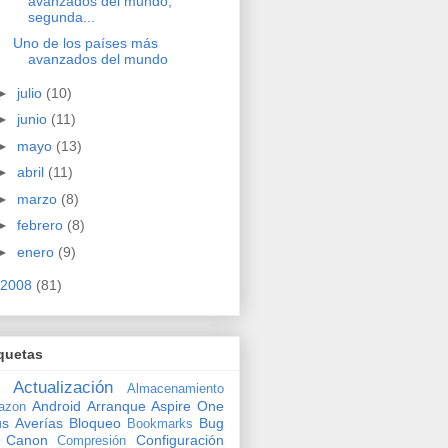
avanzados del mundo,
segunda...
Uno de los países más
avanzados del mundo
►
julio
(10)
►
junio
(11)
►
mayo
(13)
►
abril
(11)
►
marzo
(8)
►
febrero
(8)
►
enero
(9)
2008
(81)
quetas
Actualización
Almacenamiento
Android
Arranque
Aspire One
azon
us
Averías
Bloqueo
Bug
Bookmarks
Canon
Configuración
Compresión