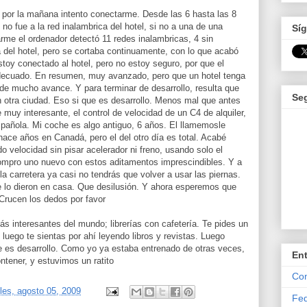
 por la mañana intento conectarme. Desde las 6 hasta las 8
o fue a la red inalambrica del hotel, si no a una de una
Síg
arme el ordenador detectó 11 redes inalambricas, 4 sin
a del hotel, pero se cortaba continuamente, con lo que acabó
toy conectado al hotel, pero no estoy seguro, por que el
decuado. En resumen, muy avanzado, pero que un hotel tenga
 de mucho avance. Y para terminar de desarrollo, resulta que
Se
n otra ciudad. Eso si que es desarrollo. Menos mal que antes
muy interesante, el control de velocidad de un C4 de alquiler,
spañola. Mi coche es algo antiguo, 6 años. El llamemosle
hace años en Canadá, pero el del otro día es total. Acabé
 velocidad sin pisar acelerador ni freno, usando solo el
ompro uno nuevo con estos aditamentos imprescindibles. Y a
la carretera ya casi no tendrás que volver a usar las piernas.
 lo dieron en casa. Que desilusión. Y ahora esperemos que
 Crucen los dedos por favor
s interesantes del mundo; librerías con cafetería. Te pides un
 luego te sientas por ahí leyendo libros y revistas. Luego
 es desarrollo. Como yo ya estaba entrenado de otras veces,
En
tener, y estuvimos un ratito
Com
les, agosto 05, 2009
Fed