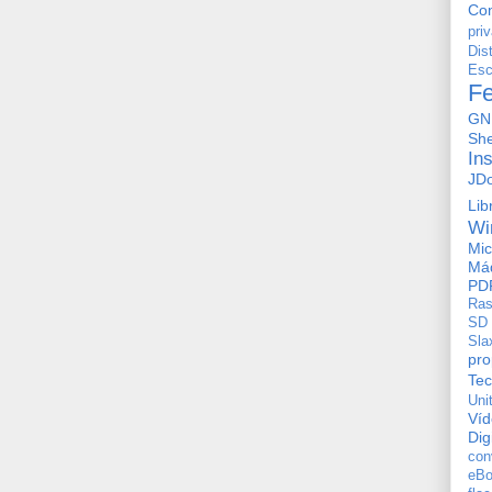
Con
pri
Dis
Esc
F
GN
She
In
JD
Lib
Wi
Mic
Máq
PD
Ras
SD
Sla
pro
Tec
Uni
Ví
Dig
con
eBo