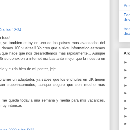
Por
Fed
dri
tra
9 a las 12:34
dis
 todo!!
te, yo tambien estoy en uno de los paises mas avanzados del
 damos 100 vueltas!! Yo creo que a nivel informatico estamos
Arc
ria que hace que nos desarrollemos mas rapidamente... Aunque
05 su conexion a internet era bastante mejor que la nuestra en
►
ia y cuida bien de mi poster, jeje.
►
►
rarme un adaptador, ya sabes que los enchufes en UK tienen
son superincomodos, aunque seguro que son mucho mas
►
►
mi me queda todavia una semana y media para mis vacances,
►
 muy intensas
►
►
►