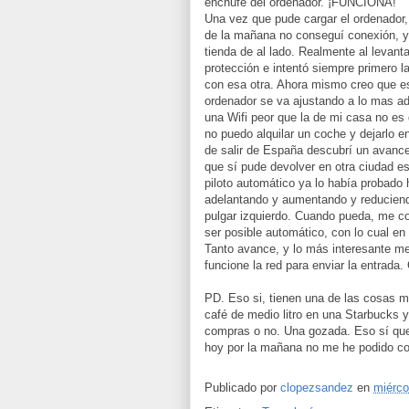
enchufe del ordenador. ¡FUNCIONA!
Una vez que pude cargar el ordenador,
de la mañana no conseguí conexión, y n
tienda de al lado. Realmente al levant
protección e intentó siempre primero l
con esa otra. Ahora mismo creo que es
ordenador se va ajustando a lo mas a
una Wifi peor que la de mi casa no es
no puedo alquilar un coche y dejarlo e
de salir de España descubrí un avance 
que sí pude devolver en otra ciudad e
piloto automático ya lo había probado 
adelantando y aumentando y reduciendo
pulgar izquierdo. Cuando pueda, me c
ser posible automático, con lo cual en 
Tanto avance, y lo más interesante me
funcione la red para enviar la entrada.
PD. Eso si, tienen una de las cosas má
café de medio litro en una Starbucks y
compras o no. Una gozada. Eso sí que
hoy por la mañana no me he podido con
Publicado por
clopezsandez
en
miérco