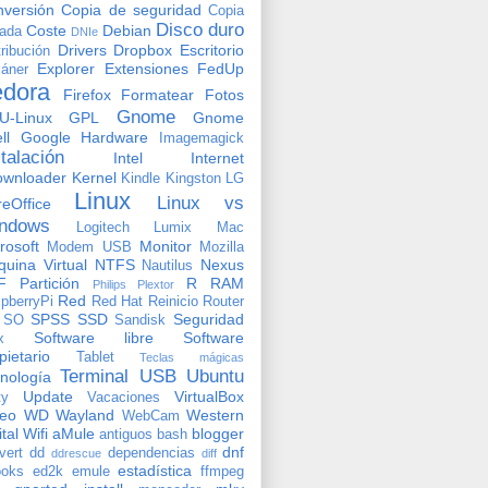
versión
Copia de seguridad
Copia
Disco duro
Coste
Debian
vada
DNIe
Drivers
Dropbox
Escritorio
tribución
Explorer
Extensiones
FedUp
áner
edora
Firefox
Formatear
Fotos
Gnome
U-Linux
GPL
Gnome
ll
Google
Hardware
Imagemagick
stalación
Intel
Internet
ownloader
Kernel
Kindle
Kingston
LG
Linux
Linux vs
reOffice
ndows
Logitech
Lumix
Mac
rosoft
Monitor
Modem USB
Mozilla
uina Virtual
NTFS
Nexus
Nautilus
F
Partición
R
RAM
Philips
Plextor
Red
pberryPi
Red Hat
Reinicio
Router
SPSS
SSD
Seguridad
SO
Sandisk
Software libre
Software
x
pietario
Tablet
Teclas mágicas
Terminal
USB
Ubuntu
nología
Update
VirtualBox
ty
Vacaciones
deo
WD
Wayland
Western
WebCam
ital
Wifi
aMule
blogger
antiguos
bash
dnf
vert
dd
dependencias
ddrescue
diff
estadística
oks
ed2k
emule
ffmpeg