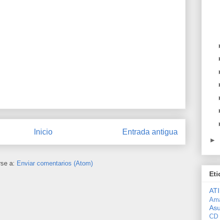
Inicio
Entrada antigua
►
rse a:
Enviar comentarios (Atom)
Eti
ATI
Am
As
CD