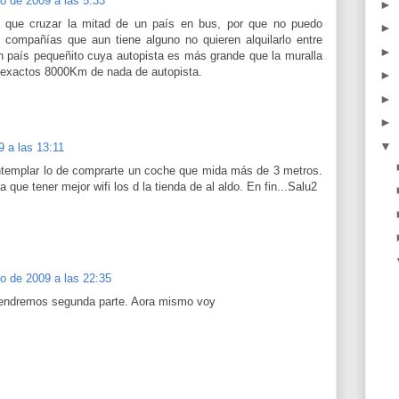
o de 2009 a las 5:33
►
 que cruzar la mitad de un país en bus, por que no puedo
►
s compañías que aun tiene alguno no quieren alquilarlo entre
►
n país pequeñito cuya autopista es más grande que la muralla
r exactos 8000Km de nada de autopista.
►
►
►
▼
9 a las 13:11
 contemplar lo de comprarte un coche que mida más de 3 metros.
a que tener mejor wifi los d la tienda de al aldo. En fin...Salu2
o de 2009 a las 22:35
 tendremos segunda parte. Aora mismo voy